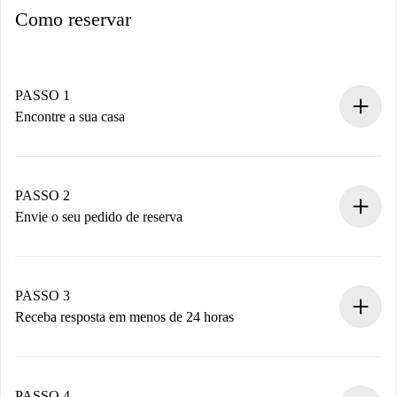
Como reservar
PASSO 1
Encontre a sua casa
Processo de reserva 100% online.
Casas e Proprietários verificados.
Você tem todas as informações necessárias
PASSO 2
antecipadamente.
Envie o seu pedido de reserva
Envie detalhes básicos do seu perfil e método de
pagamento.
Não cobramos nada até que o proprietário confirme.
PASSO 3
Receba resposta em menos de 24 horas
O proprietário tem até 24 horas para confirmar.
Se aceita, faremos a cobrança e conectaremos você ao
proprietário.
PASSO 4