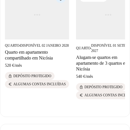
QUARTO
DISPONÍVEL 02 JANEIRO 2028
DISPONÍVEL 01 SETEM
■
QUARTO
■
2027
Quarto em apartamento
Alugam-se quartos em
compartilhado em Nicósia
apartamento de 3 quartos em
520 €
/
mês
Nicósia
lock
DEPÓSITO PROTEGIDO
540 €
/
mês
euro
ALGUMAS CONTAS INCLUÍDAS
lock
DEPÓSITO PROTEGIDO
euro
ALGUMAS CONTAS INCLU