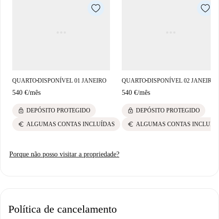
QUARTO
DISPONÍVEL 01 JANEIRO
QUARTO
DISPONÍVEL 02 JANEIRO
■
■
540 €
/
mês
540 €
/
mês
lock
lock
DEPÓSITO PROTEGIDO
DEPÓSITO PROTEGIDO
euro
euro
ALGUMAS CONTAS INCLUÍDAS
ALGUMAS CONTAS INCLUÍD
Porque não posso visitar a propriedade?
Política de cancelamento