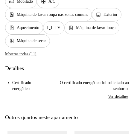
chair
ac_unit
Mobilado
A/C
local_laundry_service
image
Máquina de lavar roupa nas zonas comuns
Exterior
water_heater
tv
dishwasher_gen
Aquecimento
TV
Máquina de lavar louça
local_laundry_service
Máquina de secar
Mostrar todas (11)
Detalhes
Certificado
O certificado energético foi solicitado ao
energético
senhorio.
Ver detalhes
Outros quartos neste apartamento