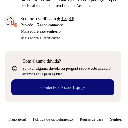
adicional durante o arrendamento.
Ver mais
star
Senhorio verificado
4.5 (49)
Privado
·
5 anos
connosco
Mais sobre este senhorio
Mais sobre a verificação
Com alguma dúvida?
sentiment_very_satisfied
Se tiver alguma dúvida ou pergunta sobre este anúncio,
estamos aqui para ajudar.
Contacte a Nossa Equipa
Visão geral
Política de cancelamento
Regras da casa
Senhorio