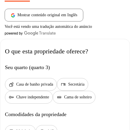
Mostrar conteúdo original em Inglês
Você está vendo uma tradução automática do anúncio
O que esta propriedade oferece?
Seu quarto (quarto 3)
soap
desk
Casa de banho privada
Secretária
key
airline_seat_flat
Chave independente
Cama de solteiro
Comodidades da propriedade