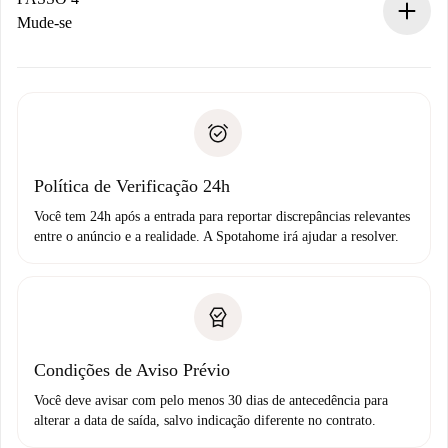
Se recusada: não cobraremos nada e ofereceremos
Mude-se
alternativas.
Combine os detalhes da chegada com o proprietário,
Documentos necessários para “
Spotahome plus
”.
entrega das chaves, etc.
Documento de identidade ou Passaporte
A Spotahome só transferirá o primeiro pagamento se você
Comprovante de solvência
não comunicar nenhum problema.
Débito direto bancário
Política de Verificação 24h
Você tem 24h após a entrada para reportar discrepâncias relevantes
entre o anúncio e a realidade. A Spotahome irá ajudar a resolver.
Condições de Aviso Prévio
Você deve avisar com pelo menos 30 dias de antecedência para
alterar a data de saída, salvo indicação diferente no contrato.