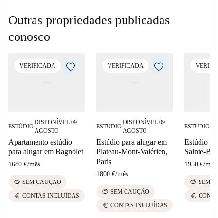
Outras propriedades publicadas
conosco
VERIFICADA
VERIFICADA
VERIFI
DISPONÍVEL 09
DISPONÍVEL 09
DI
ESTÚDIO
ESTÚDIO
ESTÚDIO
■
■
■
AGOSTO
AGOSTO
A
Apartamento estúdio
Estúdio para alugar em
Estúdio pa
para alugar em Bagnolet
Plateau-Mont-Valérien,
Sainte-Blai
Paris
1680 €
/
mês
1950 €
/
mês
1800 €
/
mês
savings
savings
SEM CAUÇÃO
SEM C
savings
SEM CAUÇÃO
euro
euro
CONTAS INCLUÍDAS
CONTA
euro
CONTAS INCLUÍDAS