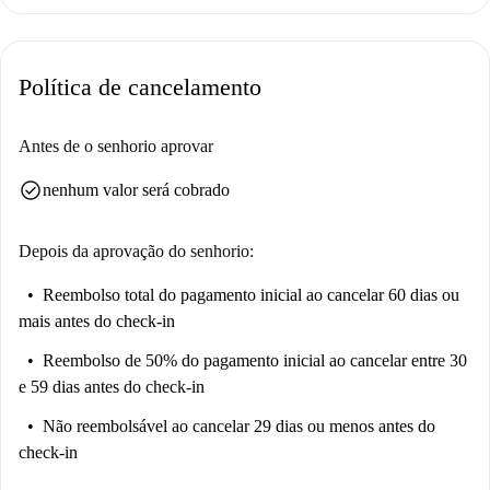
O Jardin de Reuilly é um bairro vibrante com fácil acesso a pontos
turísticos como a Coulée Verte René-Dumont e a Fresque Les Voyelles.
Descubra as atrações culturais e históricas nas proximidades, como o
Política de cancelamento
Visiter Cuba, o Cadran Solaire Papillon e a Sculpture La Danse, entre
outros. Faça deste maravilhoso apartamento seu novo lar em Paris hoje
mesmo.
Antes de o senhorio aprovar
check_circle
nenhum valor será cobrado
Depois da aprovação do senhorio:
Reembolso total do pagamento inicial
ao cancelar 60 dias ou
mais antes do check-in
Reembolso de 50% do pagamento inicial
ao cancelar entre 30
e 59 dias antes do check-in
Não reembolsável
ao cancelar 29 dias ou menos antes do
check-in