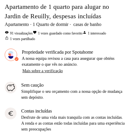
Apartamento de 1 quarto para alugar no
Jardin de Reuilly, despesas incluídas
Apartamento
1
Quarto de dormir
casas de banho
visibility
favorite
person
91
visualizações
1
vezes guardado como favorito
1
interessado
ios_share
1
vezes partilhado
Propriedade verificada por Spotahome
A nossa equipa revisou a casa para assegurar que obténs
exatamente o que vês no anúncio.
Mais sobre a verificação
Sem caução
Simplifique o seu orçamento com a nossa opção de mudança
sem depósito.
Contas incluídas
euro
Desfrute de uma vida mais tranquila com as contas incluídas.
A renda e as contas estão todas incluídas para uma experiência
sem preocupações