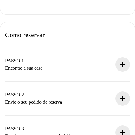
Como reservar
PASSO 1
Encontre a sua casa
Processo de reserva 100% online.
Casas e Proprietários verificados.
Você tem todas as informações necessárias
PASSO 2
antecipadamente.
Envie o seu pedido de reserva
Envie detalhes básicos do seu perfil e método de
pagamento.
Não cobramos nada até que o proprietário confirme.
PASSO 3