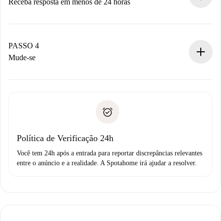
Receba resposta em menos de 24 horas
O proprietário tem até 24 horas para confirmar.
Se aceita, faremos a cobrança e conectaremos você ao
proprietário.
PASSO 4
Se recusada: não cobraremos nada e ofereceremos
Mude-se
alternativas.
Combine os detalhes da chegada com o proprietário,
Documentos necessários para “
Spotahome plus
”.
entrega das chaves, etc.
Documento de identidade ou Passaporte
A Spotahome só transferirá o primeiro pagamento se você
Comprovante de solvência
não comunicar nenhum problema.
Débito direto bancário
Política de Verificação 24h
Você tem 24h após a entrada para reportar discrepâncias relevantes
entre o anúncio e a realidade. A Spotahome irá ajudar a resolver.