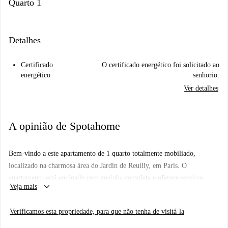
Quarto 1
Detalhes
Certificado
O certificado energético foi solicitado ao
energético
senhorio.
Ver detalhes
A opinião de Spotahome
Bem-vindo a este apartamento de 1 quarto totalmente mobiliado,
localizado na charmosa área do Jardin de Reuilly, em Paris. O
apartamento está equipado com cozinha completa e oferece serviços
keyboard_arrow_down
Veja mais
públicos como eletricidade, gás, água e Wi-Fi. Este imóvel foi verificado
pessoalmente pela Spotahome para sua conveniência, garantindo uma
Verificamos esta propriedade, para que não tenha de visitá-la
experiência de aluguel de qualidade.