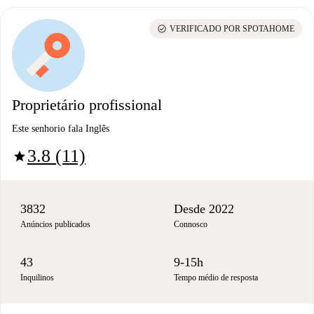
check_circle
VERIFICADO POR SPOTAHOME
Proprietário profissional
Este senhorio fala Inglês
3.8 (11)
star
3832
Desde 2022
Anúncios publicados
Connosco
43
9-15h
Inquilinos
Tempo médio de resposta