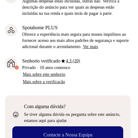
Algumas despesas estão incluídas, outras não. Verifica a
descrição do anúncio para ver quais as despesas estão
incluídas na tua renda e quais terás de pagar à parte.
Spotahome PLUS
Oferece a experiência mais segura para nossos inquilinos ao
fornecer acesso aos mais altos padrões de segurança e suporte
adicional durante o arrendamento.
Ver mais
star
Senhorio verificado
4.3 (20)
Privado
·
10 anos
connosco
Mais sobre este senhorio
Mais sobre a verificação
Com alguma dúvida?
sentiment_very_satisfied
Se tiver alguma dúvida ou pergunta sobre este anúncio,
estamos aqui para ajudar.
Contacte a Nossa Equipa