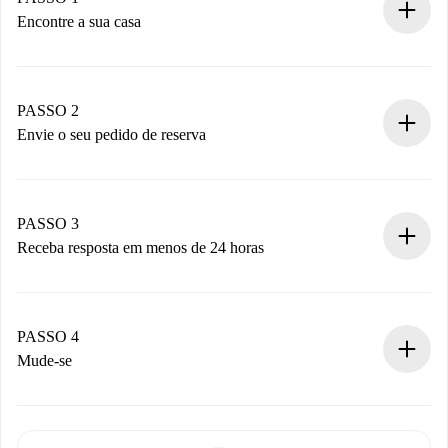
Encontre a sua casa
Processo de reserva 100% online.
Casas e Proprietários verificados.
Você tem todas as informações necessárias
PASSO 2
antecipadamente.
Envie o seu pedido de reserva
Envie detalhes básicos do seu perfil e método de
pagamento.
Não cobramos nada até que o proprietário confirme.
PASSO 3
Receba resposta em menos de 24 horas
O proprietário tem até 24 horas para confirmar.
Se aceita, faremos a cobrança e conectaremos você ao
proprietário.
PASSO 4
Se recusada: não cobraremos nada e ofereceremos
Mude-se
alternativas.
Combine os detalhes da chegada com o proprietário,
Documentos necessários para “
Spotahome plus
”.
entrega das chaves, etc.
Documento de identidade ou Passaporte