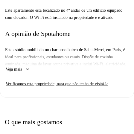
Este apartamento está localizado no 4º andar de um edifício equipado
com elevador. O Wi-Fi está instalado na propriedade e é ativado.
A opinião de Spotahome
Este estúdio mobiliado no charmoso bairro de Saint-Merri, em Paris, é
ideal para profissionais, estudantes ou casais. Dispõe de cozinha
equipada, máquina de lavar roupa privativa e inclui Wi-Fi, eletricidade,
keyboard_arrow_down
Veja mais
água, aquecimento e imposto municipal. O imóvel, verificado pela
Spotahome, garante confiabilidade e qualidade.
Verificamos esta propriedade, para que não tenha de visitá-la
Saint-Merri possui uma atmosfera vibrante, com atrações próximas como
o Institut Supérieur de l'Événement e mercados locais como o Bio C'
Bon e o Carrefour City Paris Beaubourg. Desfrute de refeições em
restaurantes como o Krash Bar e o Tajmahal Paris, todos a uma curta
distância a pé.
O que mais gostamos