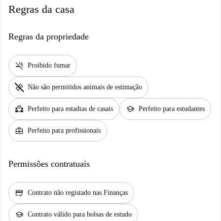
Regras da casa
Regras da propriedade
smoke_free
Proibido fumar
pet_supplies
Não são permitidos animais de estimação
partner_heart
school
Perfeito para estadias de casais
Perfeito para estudantes
business_center
Perfeito para profissionais
Permissões contratuais
credit_score
Contrato não registado nas Finanças
school
Contrato válido para bolsas de estudo