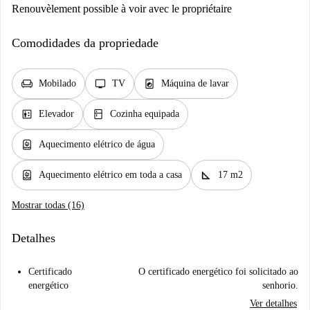
Renouvèlement possible à voir avec le propriétaire
Comodidades da propriedade
chair
tv
local_laundry_service
Mobilado
TV
Máquina de lavar
elevator
kitchen
Elevador
Cozinha equipada
water_heater
Aquecimento elétrico de água
water_heater
square_foot
Aquecimento elétrico em toda a casa
17 m2
Mostrar todas (16)
Detalhes
Certificado
O certificado energético foi solicitado ao
energético
senhorio.
Ver detalhes