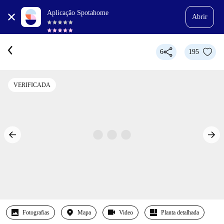
Aplicação Spotahome
Abrir
6
195
VERIFICADA
Fotografias
Mapa
Video
Planta detalhada