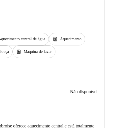
water_heater
Aquecimento central de água
Aquecimento
local_laundry_service
 louça
Máquina de lavar
Não disponível
roise oferece aquecimento central e está totalmente