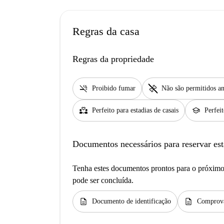
Regras da casa
Regras da propriedade
smoke_free
pet_supplies
Proibido fumar
Não são permitidos an
partner_heart
school
Perfeito para estadias de casais
Perfei
Documentos necessários para reservar est
Tenha estes documentos prontos para o próximo 
pode ser concluída.
description
description
Documento de identificação
Comprova