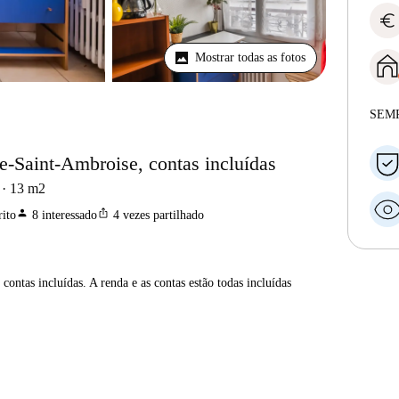
euro
Mostrar todas as fotos
SEM
e-Saint-Ambroise, contas incluídas
13
m2
person
ios_share
ito
8
interessado
4
vezes partilhado
contas incluídas. A renda e as contas estão todas incluídas