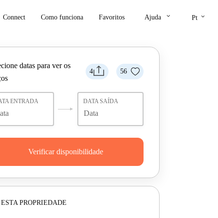
keyboard_arrow_down
keyboard_arrow_down
Connect
Como funciona
Favoritos
Ajuda
Pt
cione datas para ver os
4
56
ços
ATA ENTRADA
DATA SAÍDA
Verificar disponibilidade
 ESTA PROPRIEDADE