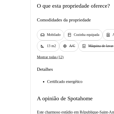
O que esta propriedade oferece?
Comodidades da propriedade
chair
kitchen
water_heater
Mobilado
Cozinha equipada
square_foot
ac_unit
dishwasher_gen
13 m2
A/C
Máquina de lavar
Mostrar todas (12)
Detalhes
Certificado energético
A opinião de Spotahome
Este charmoso estúdio em République-Saint-Amb