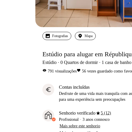
Fotografias
Mapa
Estúdio para alugar em Républiqu
Estúdio
0
Quartos de dormir
1
casa de banho
visibility
favorite
791
visualizações
56
vezes guardado como favor
Contas incluídas
euro
Desfrute de uma vida mais tranquila com as 
para uma experiência sem preocupações
star
Senhorio verificado
5 (12)
Profissional
·
3 anos
connosco
Mais sobre este senhorio