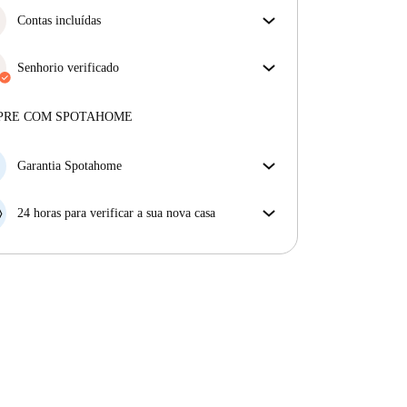
Contas incluídas
Desfrute de uma vida mais tranquila com as contas
incluídas. A renda e as contas estão todas incluídas
Senhorio verificado
para uma experiência sem preocupações
Profissional
·
3 anos
connosco
Mais sobre este senhorio
PRE COM SPOTAHOME
Mais sobre a verificação
Garantia Spotahome
Se o proprietário cancelar a sua reserva com pouca
antecedência, nós iremos A) pagar um hotel e ajudá-
24 horas para verificar a sua nova casa
lo a encontrar novo alojamento, ou B) reembolsar o
Se a propriedade não corresponder ao prometido no
seu dinheiro na totalidade.
nosso anúncio, tem 24 horas depois de se mudar para
pedir para ser realojado.