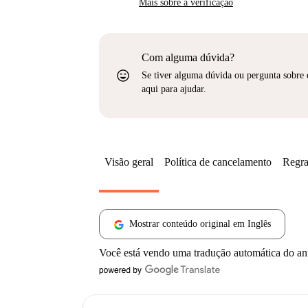
Mais sobre a verificação
Com alguma dúvida?
sentiment_very_satisfied
Se tiver alguma dúvida ou pergunta sobre 
aqui para ajudar.
Visão geral
Política de cancelamento
Regra
Mostrar conteúdo original em Inglês
Você está vendo uma tradução automática do a