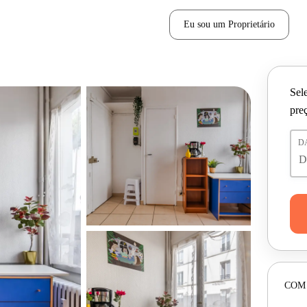
Eu sou um Proprietário
Sele
pre
D
COM