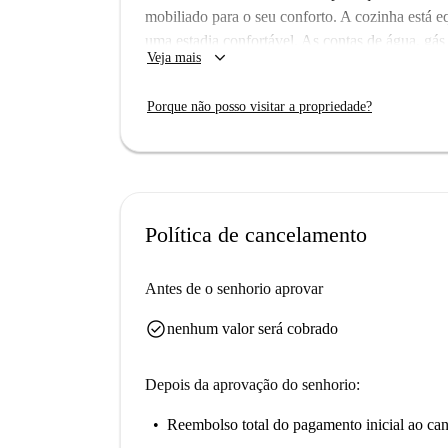
mobiliado para o seu conforto. A cozinha está e
uma estadia confortável. As contas de água, gás 
keyboard_arrow_down
Veja mais
Observe que fumar e animais de estimação não s
A localização do estúdio em République-Saint-A
Porque não posso visitar a propriedade?
turísticas fascinantes, incluindo o Virtualtime
Game Paris e o Fresque Charlie Hebdo 5. Aprove
do conforto do seu novo lar.
Política de cancelamento
Antes de o senhorio aprovar
check_circle
nenhum valor será cobrado
Depois da aprovação do senhorio:
Reembolso total do pagamento inicial
ao can