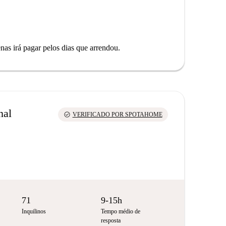
as irá pagar pelos dias que arrendou.
nal
check_circle
VERIFICADO POR SPOTAHOME
71
9-15h
Inquilinos
Tempo médio de
resposta