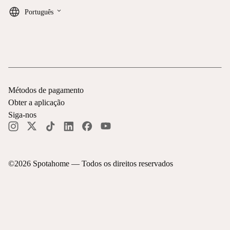
keyboard_arrow_down
Português
Métodos de pagamento
Obter a aplicação
Siga-nos
©
2026
Spotahome —
Todos os direitos reservados