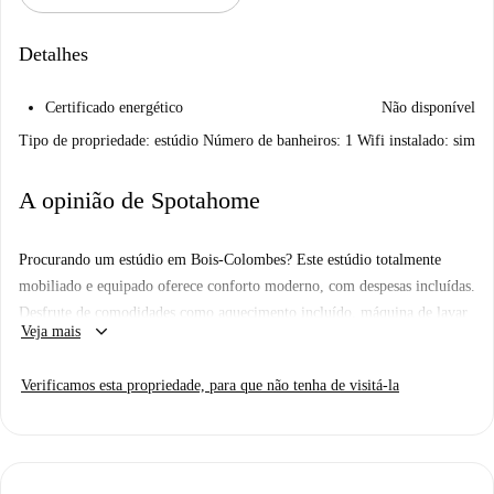
Detalhes
Certificado energético
Não disponível
Tipo de propriedade: estúdio Número de banheiros: 1 Wifi instalado: sim
A opinião de Spotahome
Procurando um estúdio em Bois-Colombes? Este estúdio totalmente
mobiliado e equipado oferece conforto moderno, com despesas incluídas.
Desfrute de comodidades como aquecimento incluído, máquina de lavar
keyboard_arrow_down
Veja mais
roupa comum, secadora de roupas e estacionamento disponível.
Adequado para profissionais, famílias, estudantes, Erasmus e casais. O
Verificamos esta propriedade, para que não tenha de visitá-la
edifício inclui comodidades como elevador e serviço de porteiro. A
Spotahome verificou esta casa, garantindo que o proprietário atendeu a
todos os requisitos.
Bois-Colombes é uma área charmosa perto de vários pontos de interesse.