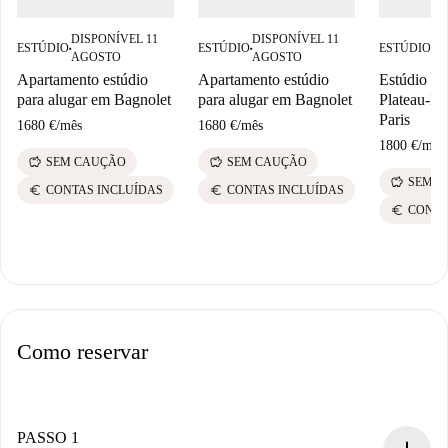
DISPONÍVEL 11
DISPONÍVEL 11
DI
ESTÚDIO
ESTÚDIO
ESTÚDIO
■
■
■
AGOSTO
AGOSTO
A
Apartamento estúdio
Apartamento estúdio
Estúdio pa
para alugar em Bagnolet
para alugar em Bagnolet
Plateau-Mo
Paris
1680 €
/
mês
1680 €
/
mês
1800 €
/
mês
savings
savings
SEM CAUÇÃO
SEM CAUÇÃO
savings
SEM C
euro
euro
CONTAS INCLUÍDAS
CONTAS INCLUÍDAS
euro
CONTA
Como reservar
PASSO 1