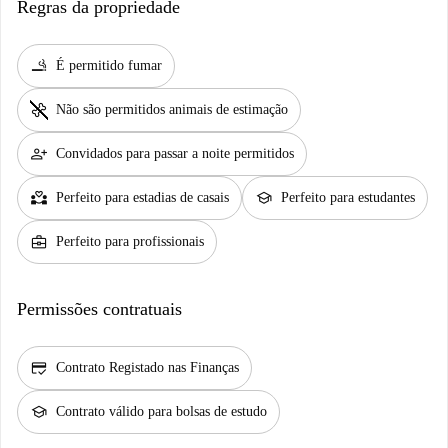
Regras da propriedade
smoking_rooms
É permitido fumar
pet_supplies
Não são permitidos animais de estimação
person_add
Convidados para passar a noite permitidos
partner_heart
school
Perfeito para estadias de casais
Perfeito para estudantes
business_center
Perfeito para profissionais
Permissões contratuais
credit_score
Contrato Registado nas Finanças
school
Contrato válido para bolsas de estudo