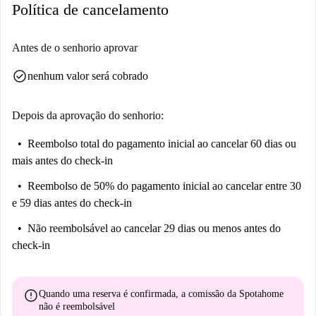
Política de cancelamento
Desfrute de refeições em restaurantes próximos, como Rizzo, Burger
House e Café Les Sports. Explore a Place de la Renaissance, uma atração
turística local popular. Há opções de supermercado convenientes nas
Antes de o senhorio aprovar
proximidades, como o Monoprix Bois-Colombes. Esta localização
check_circle
nenhum valor será cobrado
combina acessibilidade e opções vibrantes.
Depois da aprovação do senhorio:
Reembolso total do pagamento inicial
ao cancelar 60 dias ou
mais antes do check-in
Reembolso de 50% do pagamento inicial
ao cancelar entre 30
e 59 dias antes do check-in
Não reembolsável
ao cancelar 29 dias ou menos antes do
check-in
error
Quando uma reserva é confirmada, a comissão da Spotahome
não é reembolsável