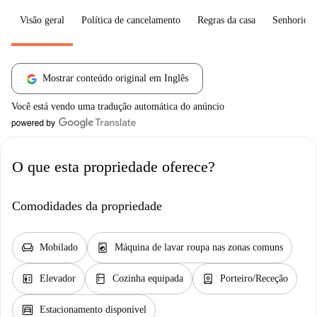
Visão geral
Política de cancelamento
Regras da casa
Senhorio
Mostrar conteúdo original em Inglês
Você está vendo uma tradução automática do anúncio
O que esta propriedade oferece?
Comodidades da propriedade
chair
local_laundry_service
Mobilado
Máquina de lavar roupa nas zonas comuns
elevator
kitchen
person_book
Elevador
Cozinha equipada
Porteiro/Receção
garage
Estacionamento disponível