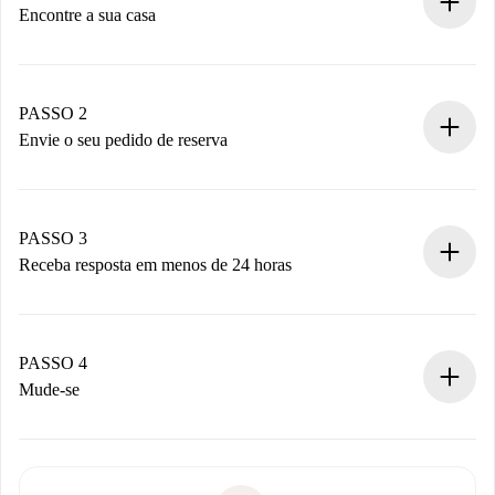
Encontre a sua casa
Processo de reserva 100% online.
Casas e Proprietários verificados.
Você tem todas as informações necessárias
PASSO 2
antecipadamente.
Envie o seu pedido de reserva
Envie detalhes básicos do seu perfil e método de
pagamento.
Não cobramos nada até que o proprietário confirme.
PASSO 3
Receba resposta em menos de 24 horas
O proprietário tem até 24 horas para confirmar.
Se aceita, faremos a cobrança e conectaremos você ao
proprietário.
PASSO 4
Se recusada: não cobraremos nada e ofereceremos
Mude-se
alternativas.
Combine os detalhes da chegada com o proprietário,
Documentos necessários para “
Spotahome plus
”.
entrega das chaves, etc.
Documento de identidade ou Passaporte
A Spotahome só transferirá o primeiro pagamento se você
Comprovante de solvência