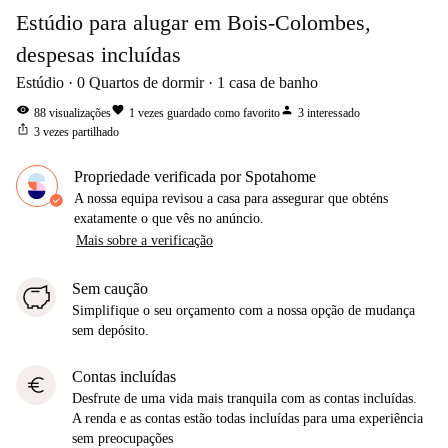
Estúdio para alugar em Bois-Colombes,
despesas incluídas
Estúdio
0
Quartos de dormir
1
casa de banho
visibility
favorite
person
88
visualizações
1
vezes guardado como favorito
3
interessado
ios_share
3
vezes partilhado
Propriedade verificada por Spotahome
A nossa equipa revisou a casa para assegurar que obténs
exatamente o que vês no anúncio.
Mais sobre a verificação
Sem caução
Simplifique o seu orçamento com a nossa opção de mudança
sem depósito.
Contas incluídas
euro
Desfrute de uma vida mais tranquila com as contas incluídas.
A renda e as contas estão todas incluídas para uma experiência
sem preocupações