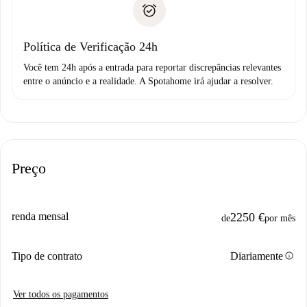
não comunicar nenhum problema.
Débito direto bancário
Política de Verificação 24h
Você tem 24h após a entrada para reportar discrepâncias relevantes
entre o anúncio e a realidade. A Spotahome irá ajudar a resolver.
Preço
renda mensal
2250 €
de
por mês
info
Tipo de contrato
Diariamente
Ver todos os pagamentos