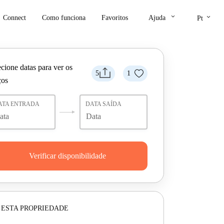
keyboard_arrow_down
keyboard_arrow_down
Connect
Como funciona
Favoritos
Ajuda
Pt
cione datas para ver os
5
1
ços
ATA ENTRADA
DATA SAÍDA
Verificar disponibilidade
 ESTA PROPRIEDADE