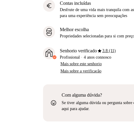
Contas incluídas
euro
Desfrute de uma vida mais tranquila com as 
para uma experiência sem preocupações
Melhor escolha
Propriedades selecionadas para si com preço
star
Senhorio verificado
3.8 (11)
Profissional
·
4 anos
connosco
Mais sobre este senhorio
Mais sobre a verificação
Com alguma dúvida?
sentiment_very_satisfied
Se tiver alguma dúvida ou pergunta sobre 
aqui para ajudar.