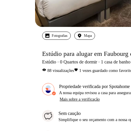
Fotografias
Mapa
Estúdio para alugar em Faubourg d
Estúdio
0
Quartos de dormir
1
casa de banho
visibility
favorite
88
visualizações
1
vezes guardado como favorit
Propriedade verificada por Spotahome
A nossa equipa revisou a casa para assegur
Mais sobre a verificação
Sem caução
Simplifique o seu orçamento com a nossa 