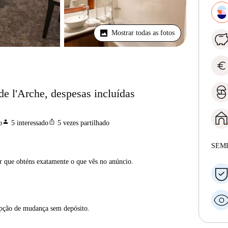
Mostrar todas as fotos
euro
e l'Arche, despesas incluídas
person
ios_share
o
5
interessado
5
vezes partilhado
SEM
ar que obténs exatamente o que vês no anúncio.
opção de mudança sem depósito.