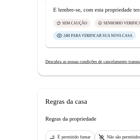
E lembre-se, com esta propriedade ter
savings
check_circle
SEM CAUÇÃO
SENHORIO VERIFI
24H PARA VERIFICAR SUA NOVA CASA
Descubra as nossas condições de cancelamento transp
Regras da casa
Regras da propriedade
smoking_rooms
pet_supplies
É permitido fumar
Não são permitido