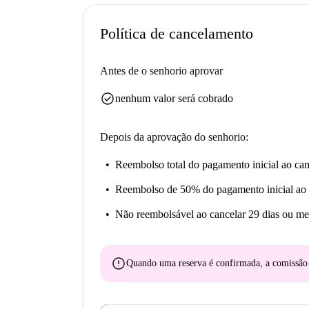
Apollonia 2, Les Fontaines de l'Arche e Les Al
dinâmica.
Política de cancelamento
Antes de o senhorio aprovar
check_circle
nenhum valor será cobrado
Depois da aprovação do senhorio:
Reembolso total do pagamento inicial
ao can
Reembolso de 50% do pagamento inicial
ao 
Não reembolsável
ao cancelar 29 dias ou me
error
Quando uma reserva é confirmada, a comissã