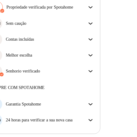
Propriedade verificada por Spotahome
A nossa equipa revisou a casa para assegurar que
obténs exatamente o que vês no anúncio.
Sem caução
Mais sobre a verificação
Simplifique o seu orçamento com a nossa opção de
mudança sem depósito.
Contas incluídas
Desfrute de uma vida mais tranquila com as contas
incluídas. A renda e as contas estão todas incluídas
Melhor escolha
para uma experiência sem preocupações
Propriedades selecionadas para si com preços
fantásticos, disponibilidade e qualidade de topo.
Senhorio verificado
Profissional
·
4 anos
connosco
Mais sobre este senhorio
PRE COM SPOTAHOME
Mais sobre a verificação
Garantia Spotahome
Se o proprietário cancelar a sua reserva com pouca
antecedência, nós iremos A) pagar um hotel e ajudá-
24 horas para verificar a sua nova casa
lo a encontrar novo alojamento, ou B) reembolsar o
Se a propriedade não corresponder ao prometido no
seu dinheiro na totalidade.
nosso anúncio, tem 24 horas depois de se mudar para