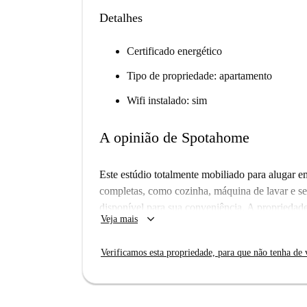
Detalhes
Certificado energético
Tipo de propriedade: apartamento
Wifi instalado: sim
A opinião de Spotahome
Este estúdio totalmente mobiliado para alugar
completas, como cozinha, máquina de lavar e sec
disponível para sua conveniência. A propriedad
keyboard_arrow_down
Veja mais
recepção com porteiro, tornando-a ideal para prof
programa Erasmus. Casais são bem-vindos e carr
Verificamos esta propriedade, para que não tenha de v
Spotahome para garantia de qualidade.
Faubourg de l'Arche é um bairro animado locali
proximidade a atrações como a Torre Marchand,