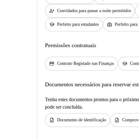
person_add
Convidados para passar a noite permitidos
school
business_center
Perfeito para estudantes
Perfeito para 
Permissões contratuais
credit_score
school
Contrato Registado nas Finanças
Contr
Documentos necessários para reservar est
Tenha estes documentos prontos para o próximo 
pode ser concluída.
description
description
Documento de identificação
Comprova