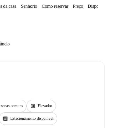
s da casa
Senhorio
Como reservar
Preço
Disponibilidades
núncio
elevator
s zonas comuns
Elevador
garage
Estacionamento disponível