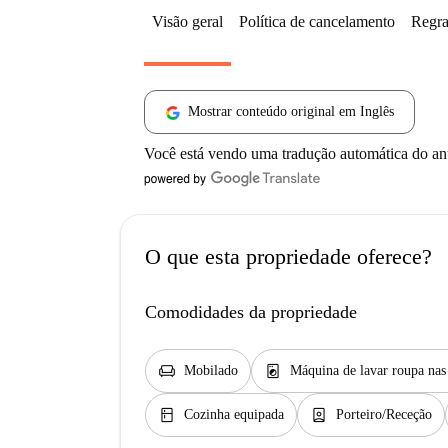
Visão geral
Política de cancelamento
Regra
Mostrar conteúdo original em Inglês
Você está vendo uma tradução automática do a
O que esta propriedade oferece?
Comodidades da propriedade
chair
local_laundry_service
Mobilado
Máquina de lavar roupa na
kitchen
person_book
Cozinha equipada
Porteiro/Receção