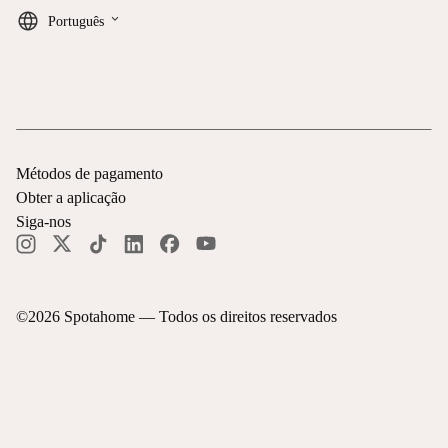
keyboard_arrow_down
Português
Métodos de pagamento
Obter a aplicação
Siga-nos
©
2026
Spotahome —
Todos os direitos reservados