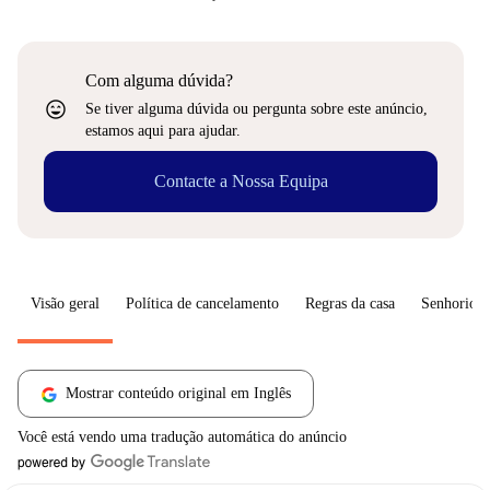
Com alguma dúvida?
sentiment_very_satisfied
Se tiver alguma dúvida ou pergunta sobre este anúncio,
estamos aqui para ajudar.
Contacte a Nossa Equipa
Visão geral
Política de cancelamento
Regras da casa
Senhorio
Mostrar conteúdo original em Inglês
Você está vendo uma tradução automática do anúncio