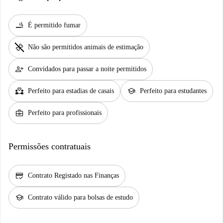
smoking_rooms
É permitido fumar
pet_supplies
Não são permitidos animais de estimação
person_add
Convidados para passar a noite permitidos
partner_heart
school
Perfeito para estadias de casais
Perfeito para estudantes
business_center
Perfeito para profissionais
Permissões contratuais
credit_score
Contrato Registado nas Finanças
school
Contrato válido para bolsas de estudo