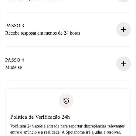
Envie detalhes básicos do seu perfil e método de
pagamento.
Não cobramos nada até que o proprietário confirme.
PASSO 3
Receba resposta em menos de 24 horas
O proprietário tem até 24 horas para confirmar.
Se aceita, faremos a cobrança e conectaremos você ao
proprietário.
PASSO 4
Se recusada: não cobraremos nada e ofereceremos
Mude-se
alternativas.
Combine os detalhes da chegada com o proprietário,
Documentos necessários para “
Spotahome plus
”.
entrega das chaves, etc.
Documento de identidade ou Passaporte
A Spotahome só transferirá o primeiro pagamento se você
Comprovante de solvência
não comunicar nenhum problema.
Débito direto bancário
Política de Verificação 24h
Você tem 24h após a entrada para reportar discrepâncias relevantes
entre o anúncio e a realidade. A Spotahome irá ajudar a resolver.