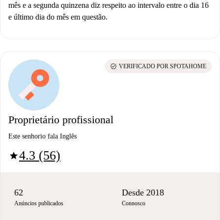
mês e a segunda quinzena diz respeito ao intervalo entre o dia 16
e último dia do mês em questão.
check_circle
VERIFICADO POR SPOTAHOME
Proprietário profissional
Este senhorio fala Inglês
4.3 (56)
star
62
Desde 2018
Anúncios publicados
Connosco