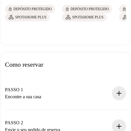
lock
lock
lock
DEPÓSITO PROTEGIDO
DEPÓSITO PROTEGIDO
D
SPOTAHOME PLUS
SPOTAHOME PLUS
Como reservar
PASSO 1
Encontre a sua casa
Processo de reserva 100% online.
Casas e Proprietários verificados.
Você tem todas as informações necessárias
PASSO 2
antecipadamente.
Envie o seu pedido de reserva