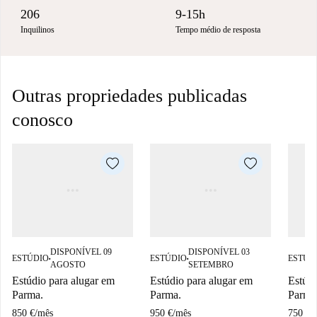
206
9-15h
Inquilinos
Tempo médio de resposta
Outras propriedades publicadas
conosco
DISPONÍVEL 09
DISPONÍVEL 03
ESTÚDIO
ESTÚDIO
ESTÚD
■
■
AGOSTO
SETEMBRO
Estúdio para alugar em
Estúdio para alugar em
Estúdi
Parma.
Parma.
Parma
850 €
/
mês
950 €
/
mês
750 €
/