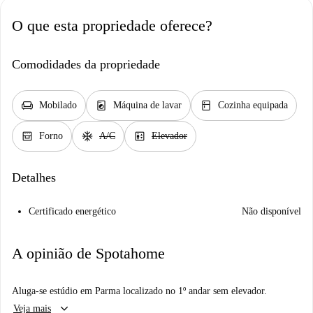
O que esta propriedade oferece?
Comodidades da propriedade
chair
local_laundry_service
kitchen
Mobilado
Máquina de lavar
Cozinha equipada
oven_gen
ac_unit
elevator
Forno
A/C
Elevador
Detalhes
Certificado energético
Não disponível
A opinião de Spotahome
Aluga-se estúdio em Parma localizado no 1º andar sem elevador.
keyboard_arrow_down
Veja mais