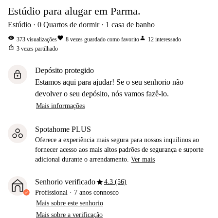
Estúdio para alugar em Parma.
Estúdio
0
Quartos de dormir
1
casa de banho
visibility
favorite
person
373
visualizações
8
vezes guardado como favorito
12
interessado
ios_share
3
vezes partilhado
Depósito protegido
lock
Estamos aqui para ajudar! Se o seu senhorio não
devolver o seu depósito, nós vamos fazê-lo.
Mais informações
Spotahome PLUS
Oferece a experiência mais segura para nossos inquilinos ao
fornecer acesso aos mais altos padrões de segurança e suporte
adicional durante o arrendamento.
Ver mais
star
Senhorio verificado
4.3 (56)
Profissional
·
7 anos
connosco
Mais sobre este senhorio
Mais sobre a verificação