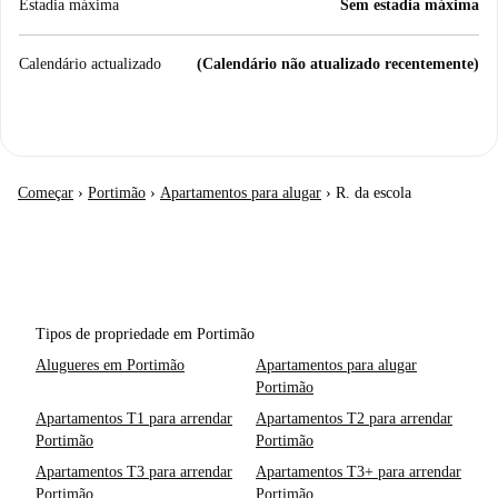
Estadia máxima
Sem estadia máxima
Calendário actualizado
(Calendário não atualizado recentemente)
Começar
›
Portimão
›
Apartamentos para alugar
›
R. da escola
Tipos de propriedade em Portimão
Alugueres em Portimão
Apartamentos para alugar
Portimão
Apartamentos T1 para arrendar
Apartamentos T2 para arrendar
Portimão
Portimão
Apartamentos T3 para arrendar
Apartamentos T3+ para arrendar
Portimão
Portimão