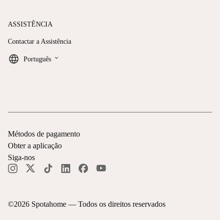
ASSISTÊNCIA
Contactar a Assistência
keyboard_arrow_down
Português
Métodos de pagamento
Obter a aplicação
Siga-nos
©
2026
Spotahome —
Todos os direitos reservados