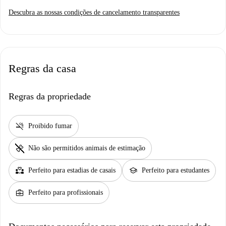
Descubra as nossas condições de cancelamento transparentes
Regras da casa
Regras da propriedade
smoke_free
Proibido fumar
pet_supplies
Não são permitidos animais de estimação
partner_heart
school
Perfeito para estadias de casais
Perfeito para estudantes
business_center
Perfeito para profissionais