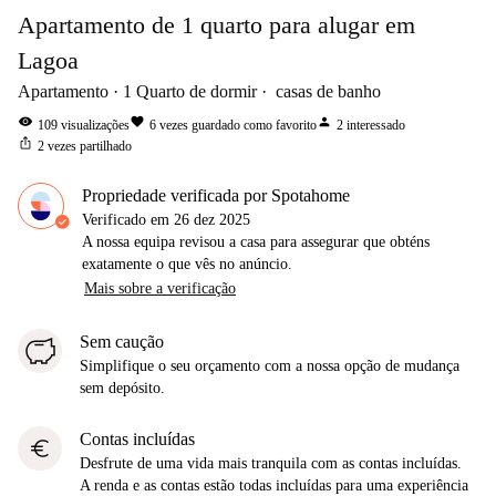
Apartamento de 1 quarto para alugar em
Lagoa
Apartamento
1
Quarto de dormir
casas de banho
visibility
favorite
person
109
visualizações
6
vezes guardado como favorito
2
interessado
ios_share
2
vezes partilhado
Propriedade verificada por Spotahome
Verificado em
26 dez 2025
A nossa equipa revisou a casa para assegurar que obténs
exatamente o que vês no anúncio.
Mais sobre a verificação
Sem caução
Simplifique o seu orçamento com a nossa opção de mudança
sem depósito.
Contas incluídas
euro
Desfrute de uma vida mais tranquila com as contas incluídas.
A renda e as contas estão todas incluídas para uma experiência