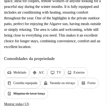
space, ideal for couples, remote workers or anyone looking for a
peaceful stay during the winter months. It is fully equipped and
includes air conditioning with heating, ensuring comfort
throughout the year. One of the highlights is the private outdoor
patio, perfect for enjoying the Algarve sun, having meals outside
or simply relaxing. The area is calm and welcoming, while still
being close to everything you need. This makes it an excellent
choice for longer stays, combining convenience, comfort and an
excellent location.
Comodidades da propriedade
chair
ac_unit
tv
image
Mobilado
A/C
TV
Exterior
kitchen
balcony
oven_gen
Cozinha equipada
Varanda ou terraço
Forno
dishwasher_gen
Máquina de lavar louça
Mostrar todas (13)