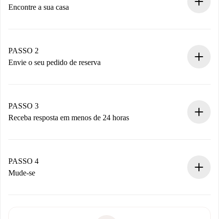
Encontre a sua casa
Processo de reserva 100% online.
Casas e Proprietários verificados.
Você tem todas as informações necessárias
PASSO 2
antecipadamente.
Envie o seu pedido de reserva
Envie detalhes básicos do seu perfil e método de
pagamento.
Não cobramos nada até que o proprietário confirme.
PASSO 3
Receba resposta em menos de 24 horas
O proprietário tem até 24 horas para confirmar.
Se aceita, faremos a cobrança e conectaremos você ao
proprietário.
PASSO 4
Se recusada: não cobraremos nada e ofereceremos
Mude-se
alternativas.
Combine os detalhes da chegada com o proprietário,
Documentos necessários para “
Spotahome plus
”.
entrega das chaves, etc.
Documento de identidade ou Passaporte
A Spotahome só transferirá o primeiro pagamento se você