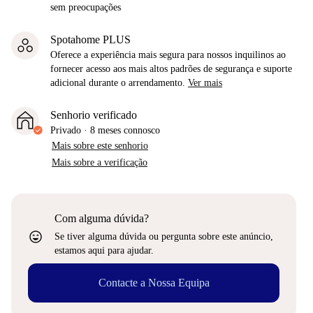
sem preocupações
Spotahome PLUS
Oferece a experiência mais segura para nossos inquilinos ao
fornecer acesso aos mais altos padrões de segurança e suporte
adicional durante o arrendamento.
Ver mais
Senhorio verificado
Privado
·
8 meses
connosco
Mais sobre este senhorio
Mais sobre a verificação
Com alguma dúvida?
sentiment_very_satisfied
Se tiver alguma dúvida ou pergunta sobre este anúncio,
estamos aqui para ajudar.
Contacte a Nossa Equipa