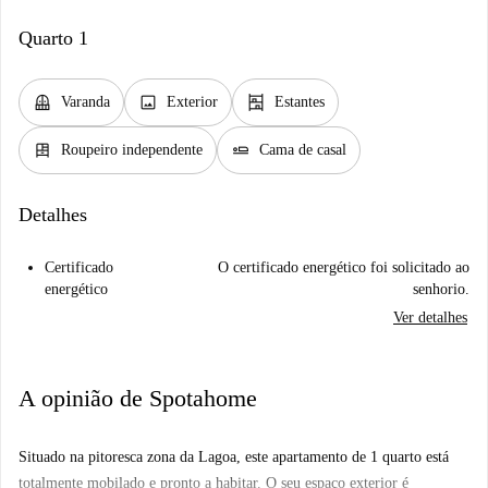
Quarto 1
balcony
image
shelves
Varanda
Exterior
Estantes
dresser
airline_seat_flat
Roupeiro independente
Cama de casal
Detalhes
Certificado
O certificado energético foi solicitado ao
energético
senhorio.
Ver detalhes
A opinião de Spotahome
Situado na pitoresca zona da Lagoa, este apartamento de 1 quarto está
totalmente mobilado e pronto a habitar. O seu espaço exterior é