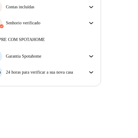
Contas incluídas
Desfrute de uma vida mais tranquila com as contas
incluídas. A renda e as contas estão todas incluídas
Senhorio verificado
para uma experiência sem preocupações
Profissional
·
12 meses
connosco
Mais sobre este senhorio
PRE COM SPOTAHOME
Mais sobre a verificação
Garantia Spotahome
Se o proprietário cancelar a sua reserva com pouca
antecedência, nós iremos A) pagar um hotel e ajudá-
24 horas para verificar a sua nova casa
lo a encontrar novo alojamento, ou B) reembolsar o
Se a propriedade não corresponder ao prometido no
seu dinheiro na totalidade.
nosso anúncio, tem 24 horas depois de se mudar para
pedir para ser realojado.