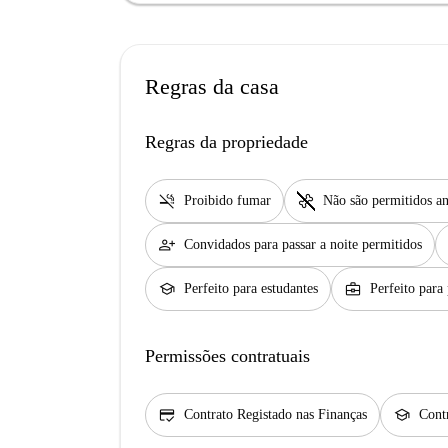
Regras da casa
Regras da propriedade
smoke_free
pet_supplies
Proibido fumar
Não são permitidos an
person_add
Convidados para passar a noite permitidos
school
business_center
Perfeito para estudantes
Perfeito para 
Permissões contratuais
credit_score
school
Contrato Registado nas Finanças
Contr