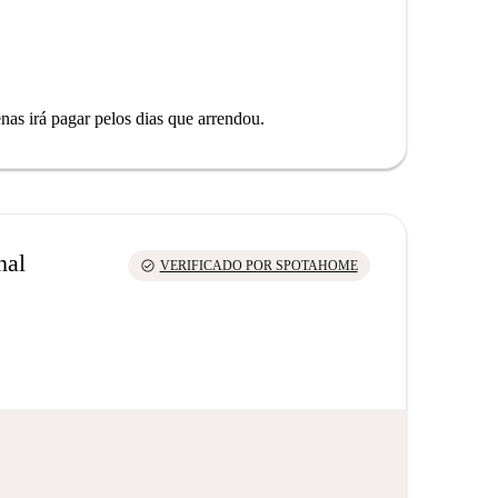
as irá pagar pelos dias que arrendou.
nal
check_circle
VERIFICADO POR SPOTAHOME