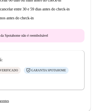
celar 60 dias ou mais antes do check-in
cancelar entre 30 e 59 dias antes do check-in
nos antes do check-in
o da Spotahome
não é reembolsável
á:
VERIFICADO
GARANTIA SPOTAHOME
arentes