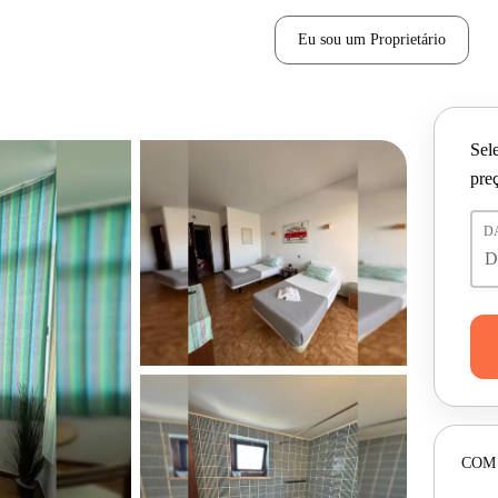
Eu sou um Proprietário
Sele
pre
D
COM