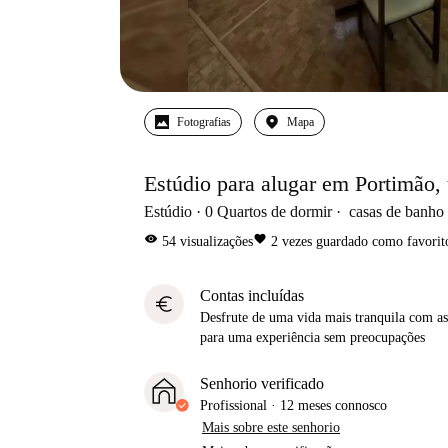
Fotografias
Mapa
Estúdio para alugar em Portimão, 
Estúdio
0
Quartos de dormir
casas de banho
visibility
favorite
54
visualizações
2
vezes guardado como favorit
Contas incluídas
euro
Desfrute de uma vida mais tranquila com as 
para uma experiência sem preocupações
Senhorio verificado
Profissional
·
12 meses
connosco
Mais sobre este senhorio