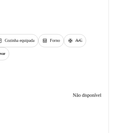
chen
oven_gen
ac_unit
Cozinha equipada
Forno
A/C
var
Não disponível