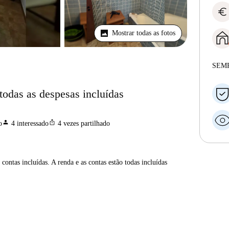
euro
Mostrar todas as fotos
SEM
todas as despesas incluídas
person
ios_share
o
4
interessado
4
vezes partilhado
contas incluídas. A renda e as contas estão todas incluídas