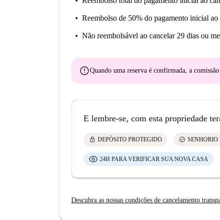
Reembolso total do pagamento inicial
ao can
Reembolso de 50% do pagamento inicial
ao 
Não reembolsável
ao cancelar 29 dias ou me
error
Quando uma reserva é confirmada, a comissã
E lembre-se, com esta propriedade ter
lock
check_circle
DEPÓSITO PROTEGIDO
SENHORIO 
24H PARA VERIFICAR SUA NOVA CASA
Descubra as nossas condições de cancelamento transp