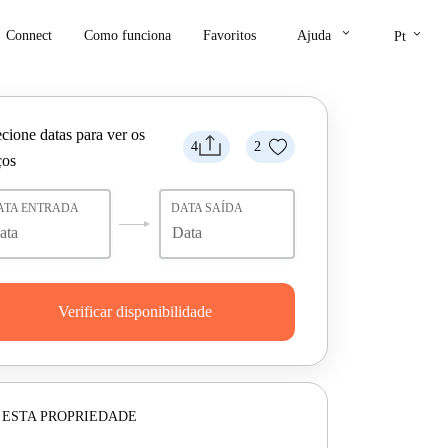
keyboard_arrow_down
keyboard_arrow_down
Connect
Como funciona
Favoritos
Ajuda
Pt
cione datas para ver os
4
2
ços
ATA ENTRADA
DATA SAÍDA
Verificar disponibilidade
 ESTA PROPRIEDADE