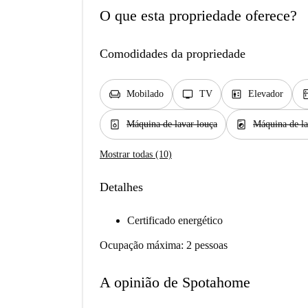
O que esta propriedade oferece?
Comodidades da propriedade
chair
tv
elevator
kit
Mobilado
TV
Elevador
dishwasher_gen
local_laundry_service
Máquina de lavar louça
Máquina de la
Mostrar todas (10)
Detalhes
Certificado energético
Ocupação máxima: 2 pessoas
A opinião de Spotahome