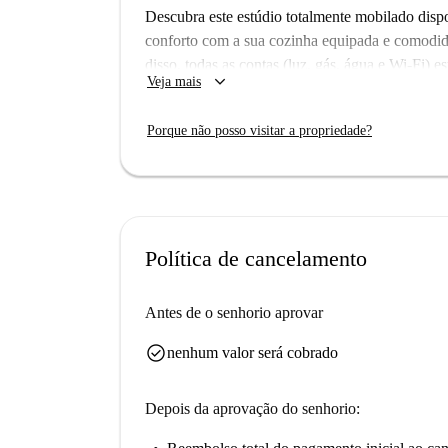
Descubra este estúdio totalmente mobilado disp
conforto com a sua cozinha equipada e comodid
disso, todas as contas (luz, gás, água e Wi-Fi) 
keyboard_arrow_down
Veja mais
fumar nem animais de estimação, garantindo um
disponível a verificação pela Spotahome, todos 
Porque não posso visitar a propriedade?
de verificação, proporcionando-lhe uma experiên
Localizado em Portimão, restaurantes notáveis 
Sura, o Restaurante Valentino's e o Mister Alvo
experiências culinárias diversificadas. Desfrute d
charme da área circundante.
Política de cancelamento
Antes de o senhorio aprovar
check_circle
nenhum valor será cobrado
Depois da aprovação do senhorio: