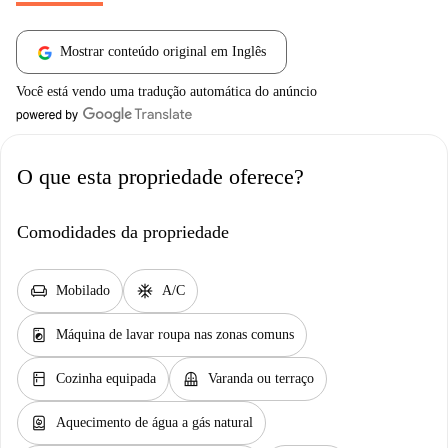
Mostrar conteúdo original em Inglês
Você está vendo uma tradução automática do anúncio
O que esta propriedade oferece?
Comodidades da propriedade
chair
ac_unit
Mobilado
A/C
local_laundry_service
Máquina de lavar roupa nas zonas comuns
kitchen
balcony
Cozinha equipada
Varanda ou terraço
water_heater
Aquecimento de água a gás natural