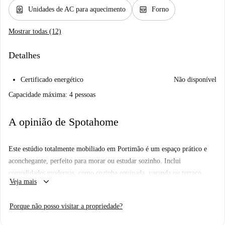
water_heater
oven_gen
Unidades de AC para aquecimento
Forno
Mostrar todas (12)
Detalhes
Certificado energético
Não disponível
Capacidade máxima: 4 pessoas
A opinião de Spotahome
Este estúdio totalmente mobiliado em Portimão é um espaço prático e
aconchegante, perfeito para morar ou estudar sozinho. Inclui
comodidades modernas, como cozinha equipada, varanda ou terraço
keyboard_arrow_down
Veja mais
privativo e ar-condicionado individual para máximo conforto. Todas as
contas (eletricidade, água, gás e Wi-Fi) estão inclusas para uma estadia
Porque não posso visitar a propriedade?
sem preocupações. Os proprietários da Spotahome passam por um
rigoroso processo de seleção, garantindo qualidade e confiabilidade.