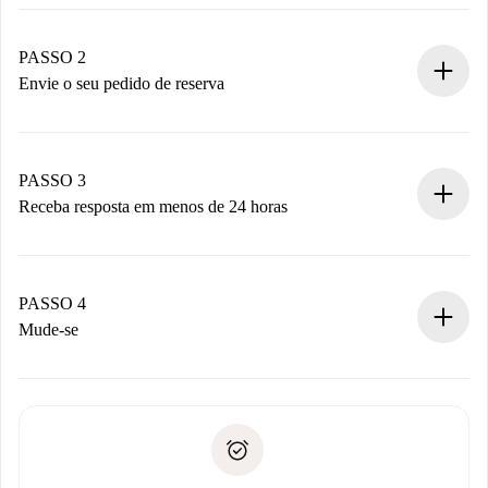
Processo de reserva 100% online.
Casas e Proprietários verificados.
Você tem todas as informações necessárias
PASSO 2
antecipadamente.
Envie o seu pedido de reserva
Envie detalhes básicos do seu perfil e método de
pagamento.
Não cobramos nada até que o proprietário confirme.
PASSO 3
Receba resposta em menos de 24 horas
O proprietário tem até 24 horas para confirmar.
Se aceita, faremos a cobrança e conectaremos você ao
proprietário.
PASSO 4
Se recusada: não cobraremos nada e ofereceremos
Mude-se
alternativas.
Combine os detalhes da chegada com o proprietário,
Documentos necessários para “
Spotahome plus
”.
entrega das chaves, etc.
Documento de identidade ou Passaporte
A Spotahome só transferirá o primeiro pagamento se você
Comprovante de solvência
não comunicar nenhum problema.
Débito direto bancário