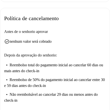
Localizado em Portimão, este imóvel está rodeado por diversas opções
gastronômicas, incluindo restaurantes portugueses como Rui do Marisco
Política de cancelamento
e Pastelaria Gerações. Outros pontos de interesse próximos incluem a
Pastelaria Nova Onda e o GO Burger Delivery, para experiências
culinárias variadas. Não perca este estúdio bem localizado e
Antes de o senhorio aprovar
cuidadosamente equipado!
check_circle
nenhum valor será cobrado
Depois da aprovação do senhorio:
Reembolso total do pagamento inicial
ao cancelar 60 dias ou
mais antes do check-in
Reembolso de 50% do pagamento inicial
ao cancelar entre 30
e 59 dias antes do check-in
Não reembolsável
ao cancelar 29 dias ou menos antes do
check-in