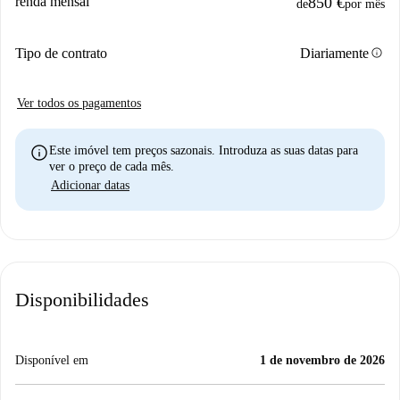
renda mensal
850 €
de
por mês
info
Tipo de contrato
Diariamente
Ver todos os pagamentos
info
Este imóvel tem preços sazonais. Introduza as suas datas para
ver o preço de cada mês.
Adicionar datas
Disponibilidades
Disponível em
1 de novembro de 2026