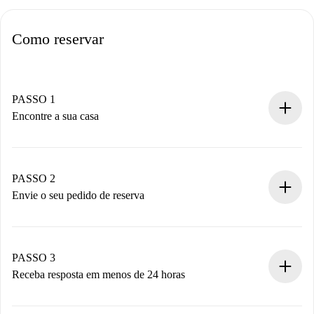
Como reservar
PASSO 1
Encontre a sua casa
Processo de reserva 100% online.
Casas e Proprietários verificados.
Você tem todas as informações necessárias
PASSO 2
antecipadamente.
Envie o seu pedido de reserva
Envie detalhes básicos do seu perfil e método de
pagamento.
Não cobramos nada até que o proprietário confirme.
PASSO 3
Receba resposta em menos de 24 horas
O proprietário tem até 24 horas para confirmar.