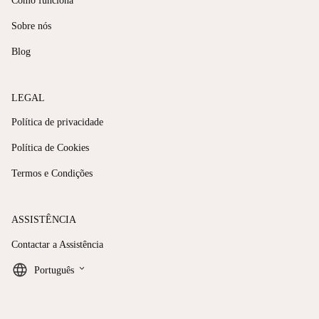
Como funciona
Sobre nós
Blog
LEGAL
Política de privacidade
Política de Cookies
Termos e Condições
ASSISTÊNCIA
Contactar a Assistência
keyboard_arrow_down
Português