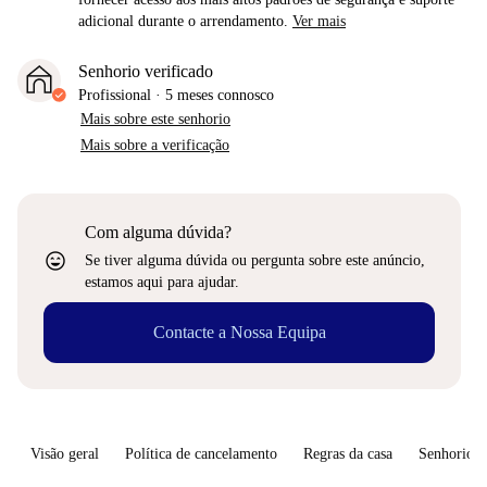
adicional durante o arrendamento.
Ver mais
Senhorio verificado
Profissional
·
5 meses
connosco
Mais sobre este senhorio
Mais sobre a verificação
Com alguma dúvida?
sentiment_very_satisfied
Se tiver alguma dúvida ou pergunta sobre este anúncio,
estamos aqui para ajudar.
Contacte a Nossa Equipa
Visão geral
Política de cancelamento
Regras da casa
Senhorio