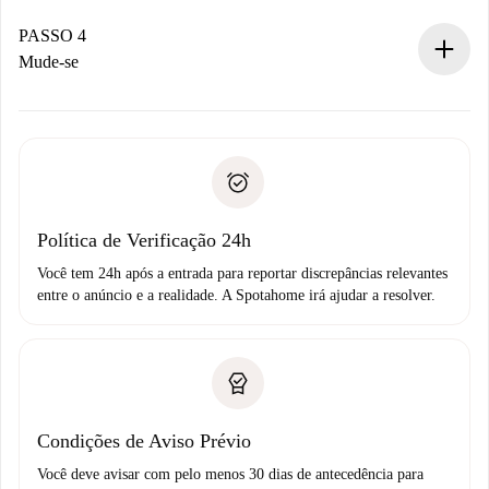
Se aceita, faremos a cobrança e conectaremos você ao
proprietário.
PASSO 4
Se recusada: não cobraremos nada e ofereceremos
Mude-se
alternativas.
Combine os detalhes da chegada com o proprietário,
Documentos necessários para “
Spotahome plus
”.
entrega das chaves, etc.
Documento de identidade ou Passaporte
A Spotahome só transferirá o primeiro pagamento se você
Comprovante de solvência
não comunicar nenhum problema.
Débito direto bancário
Política de Verificação 24h
Você tem 24h após a entrada para reportar discrepâncias relevantes
entre o anúncio e a realidade. A Spotahome irá ajudar a resolver.
Condições de Aviso Prévio
Você deve avisar com pelo menos 30 dias de antecedência para