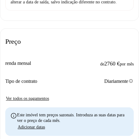
alterar a data de saída, salvo indicação diferente no contrato.
Preço
renda mensal
2760 €
de
por mês
info
Tipo de contrato
Diariamente
Ver todos os pagamentos
info
Este imóvel tem preços sazonais. Introduza as suas datas para
ver o preço de cada mês.
Adicionar datas