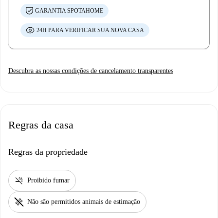
estadia seja o mais confortável possível, oferecemos um kit de boas-
GARANTIA SPOTAHOME
vindas que inclui itens essenciais para sua primeira semana, como tampas
24H PARA VERIFICAR SUA NOVA CASA
para lava-louças e máquina de lavar roupa, papel higiênico e itens
básicos de cozinha, como azeite, vinagre, sal e pimenta.
Descubra as nossas condições de cancelamento transparentes
Regras da casa
Regras da propriedade
smoke_free
Proibido fumar
pet_supplies
Não são permitidos animais de estimação