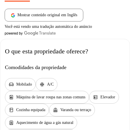
Mostrar conteúdo original em Inglês
Você está vendo uma tradução automática do anúncio
O que esta propriedade oferece?
Comodidades da propriedade
chair
ac_unit
Mobilado
A/C
local_laundry_service
elevator
Máquina de lavar roupa nas zonas comuns
Elevador
kitchen
balcony
Cozinha equipada
Varanda ou terraço
water_heater
Aquecimento de água a gás natural