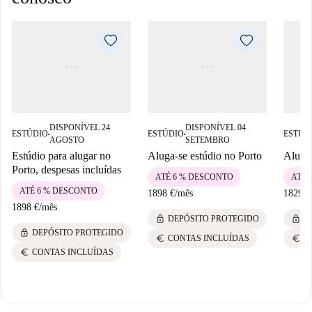
DISPONÍVEL 24
DISPONÍVEL 04
ESTÚDIO
ESTÚDIO
ESTÚD
■
■
AGOSTO
SETEMBRO
Estúdio para alugar no
Aluga-se estúdio no Porto
Aluga-
Porto, despesas incluídas
ATÉ 6 % DESCONTO
ATÉ 
ATÉ 6 % DESCONTO
1898 €
/
mês
1829 €
1898 €
/
mês
lock
lock
DEPÓSITO PROTEGIDO
D
lock
DEPÓSITO PROTEGIDO
euro
euro
CONTAS INCLUÍDAS
C
euro
CONTAS INCLUÍDAS