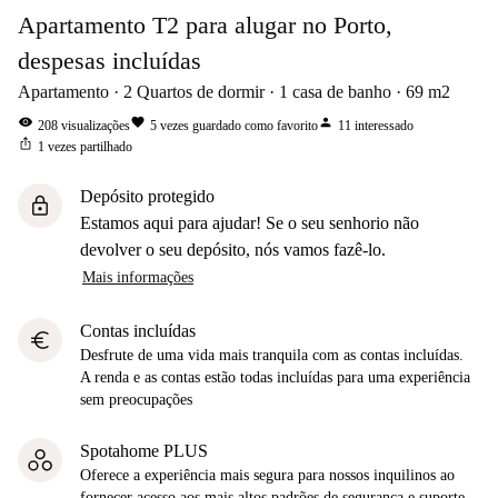
Apartamento T2 para alugar no Porto,
despesas incluídas
Apartamento
2
Quartos de dormir
1
casa de banho
69
m2
visibility
favorite
person
208
visualizações
5
vezes guardado como favorito
11
interessado
ios_share
1
vezes partilhado
Depósito protegido
lock
Estamos aqui para ajudar! Se o seu senhorio não
devolver o seu depósito, nós vamos fazê-lo.
Mais informações
Contas incluídas
euro
Desfrute de uma vida mais tranquila com as contas incluídas.
A renda e as contas estão todas incluídas para uma experiência
sem preocupações
Spotahome PLUS
Oferece a experiência mais segura para nossos inquilinos ao
fornecer acesso aos mais altos padrões de segurança e suporte