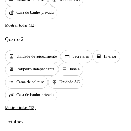
soap
Casa de banho privada
Mostrar todas (12)
Quarto 2
water_heater
desk
window_open
Unidade de aquecimento
Secretária
Interior
dresser
window_closed
Roupeiro independente
Janela
airline_seat_flat
ac_unit
Cama de solteiro
Unidade AC
soap
Casa de banho privada
Mostrar todas (12)
Detalhes