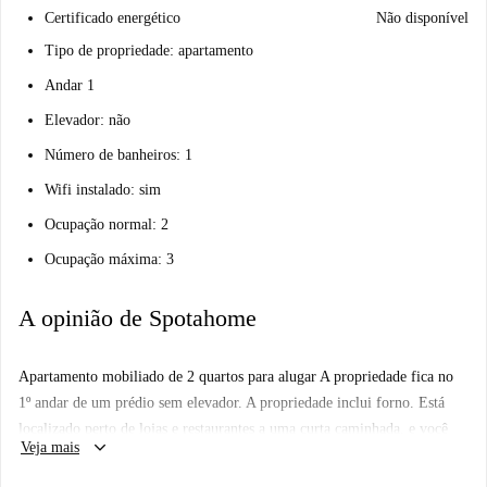
Certificado energético
Não disponível
Tipo de propriedade: apartamento
Andar 1
Elevador: não
Número de banheiros: 1
Wifi instalado: sim
Ocupação normal: 2
Ocupação máxima: 3
A opinião de Spotahome
Apartamento mobiliado de 2 quartos para alugar A propriedade fica no
1º andar de um prédio sem elevador. A propriedade inclui forno. Está
localizado perto de lojas e restaurantes a uma curta caminhada, e você
keyboard_arrow_down
Veja mais
pode encontrar transportes nas proximidades, permitindo fácil acesso a
outras partes da cidade.