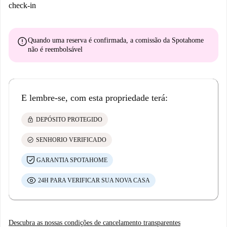
check-in
error
Quando uma reserva é confirmada, a comissão da Spotahome
não é reembolsável
E lembre-se, com esta propriedade terá:
lock
DEPÓSITO PROTEGIDO
check_circle
SENHORIO VERIFICADO
GARANTIA SPOTAHOME
24H PARA VERIFICAR SUA NOVA CASA
Descubra as nossas condições de cancelamento transparentes