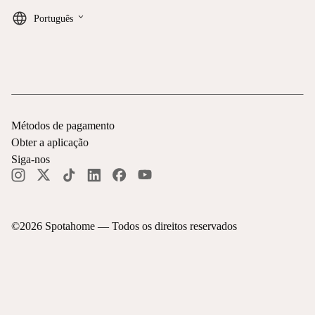
keyboard_arrow_down
Português
Métodos de pagamento
Obter a aplicação
Siga-nos
©
2026
Spotahome —
Todos os direitos reservados