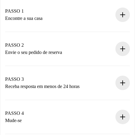
PASSO 1
Encontre a sua casa
Processo de reserva 100% online.
Casas e Proprietários verificados.
Você tem todas as informações necessárias
PASSO 2
antecipadamente.
Envie o seu pedido de reserva
Envie detalhes básicos do seu perfil e método de
pagamento.
Não cobramos nada até que o proprietário confirme.
PASSO 3
Receba resposta em menos de 24 horas
O proprietário tem até 24 horas para confirmar.
Se aceita, faremos a cobrança e conectaremos você ao
proprietário.
PASSO 4
Se recusada: não cobraremos nada e ofereceremos
Mude-se
alternativas.
Combine os detalhes da chegada com o proprietário,
Documentos necessários para “
Spotahome plus
”.