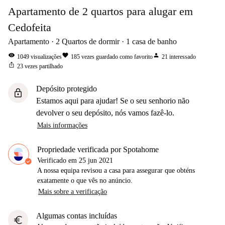
Apartamento de 2 quartos para alugar em
Cedofeita
Apartamento
2
Quartos de dormir
1
casa de banho
visibility
favorite
person
1049
visualizações
185
vezes guardado como favorito
21
interessado
ios_share
23
vezes partilhado
Depósito protegido
lock
Estamos aqui para ajudar! Se o seu senhorio não
devolver o seu depósito, nós vamos fazê-lo.
Mais informações
Propriedade verificada por Spotahome
Verificado em
25 jun 2021
A nossa equipa revisou a casa para assegurar que obténs
exatamente o que vês no anúncio.
Mais sobre a verificação
Algumas contas incluídas
euro