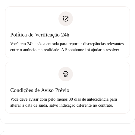
entrega das chaves, etc.
Documento de identidade ou Passaporte
A Spotahome só transferirá o primeiro pagamento se você
Comprovante de solvência
não comunicar nenhum problema.
Débito direto bancário
Política de Verificação 24h
Você tem 24h após a entrada para reportar discrepâncias relevantes
entre o anúncio e a realidade. A Spotahome irá ajudar a resolver.
Condições de Aviso Prévio
Você deve avisar com pelo menos 30 dias de antecedência para
alterar a data de saída, salvo indicação diferente no contrato.