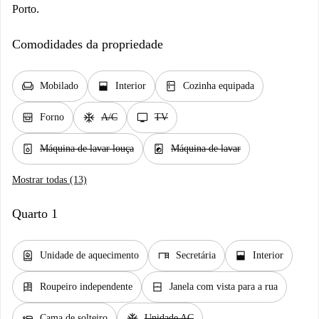
Porto.
Comodidades da propriedade
chair
window_open
kitchen
Mobilado
Interior
Cozinha equipada
oven_gen
ac_unit
tv
Forno
A/C
TV
dishwasher_gen
local_laundry_service
Máquina de lavar louça
Máquina de lavar
Mostrar todas (13)
Quarto 1
water_heater
desk
window_open
Unidade de aquecimento
Secretária
Interior
dresser
window_closed
Roupeiro independente
Janela com vista para a rua
airline_seat_flat
ac_unit
Cama de solteiro
Unidade AC