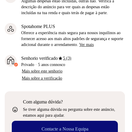
Algumas despesas estão incluídas, outras não. Verifica a
descrição do anúncio para ver quais as despesas estão
incluídas na tua renda e quais terás de pagar à parte.
Spotahome PLUS
Oferece a experiência mais segura para nossos inquilinos ao
fornecer acesso aos mais altos padrões de segurança e suporte
adicional durante o arrendamento.
Ver mais
star
Senhorio verificado
5 (3)
Privado
·
5 anos
connosco
Mais sobre este senhorio
Mais sobre a verificação
Com alguma dúvida?
sentiment_very_satisfied
Se tiver alguma dúvida ou pergunta sobre este anúncio,
estamos aqui para ajudar.
Contacte a Nossa Equipa