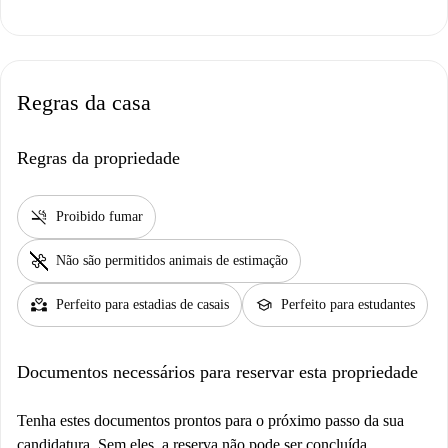
Regras da casa
Regras da propriedade
smoke_free
Proibido fumar
pet_supplies
Não são permitidos animais de estimação
partner_heart
school
Perfeito para estadias de casais
Perfeito para estudantes
Documentos necessários para reservar esta propriedade
Tenha estes documentos prontos para o próximo passo da sua
candidatura. Sem eles, a reserva não pode ser concluída.