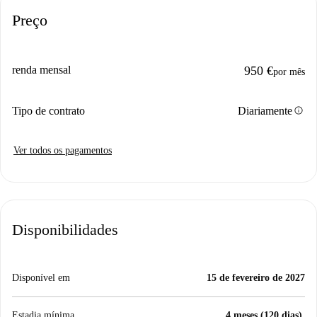
Preço
renda mensal
950 €
por mês
info
Tipo de contrato
Diariamente
Ver todos os pagamentos
Disponibilidades
Disponível em
15 de fevereiro de 2027
Estadia mínima
4 meses (120 dias).