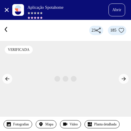
Aplicação Spotahome
Abrir
23
185
VERIFICADA
Fotografias
Mapa
Video
Planta detalhada