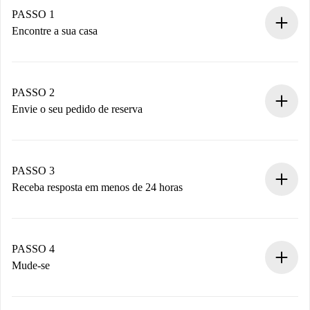
PASSO 1
Encontre a sua casa
Processo de reserva 100% online.
Casas e Proprietários verificados.
Você tem todas as informações necessárias
PASSO 2
antecipadamente.
Envie o seu pedido de reserva
Envie detalhes básicos do seu perfil e método de
pagamento.
Não cobramos nada até que o proprietário confirme.
PASSO 3
Receba resposta em menos de 24 horas
O proprietário tem até 24 horas para confirmar.
Se aceita, faremos a cobrança e conectaremos você ao
proprietário.
PASSO 4
Se recusada: não cobraremos nada e ofereceremos
Mude-se
alternativas.
Combine os detalhes da chegada com o proprietário,
Documentos necessários para “
Spotahome plus
”.
entrega das chaves, etc.