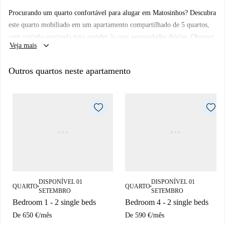
Procurando um quarto confortável para alugar em Matosinhos? Descubra
este quarto mobiliado em um apartamento compartilhado de 5 quartos,
com cozinha equipada para atender às suas necessidades diárias. Observe
keyboard_arrow_down
Veja mais
que este anúncio não foi verificado pessoalmente pela Spotahome; no
entanto, os proprietários da Spotahome são ativamente avaliados quanto
Outros quartos neste apartamento
à confiabilidade.
Morar em Matosinhos oferece fácil acesso a vários pontos de interesse
nas proximidades, incluindo a estação de metrô Matosinhos Sul, a
atração turística Marjope Publicidade e Informática e opções
gastronômicas como 100 Montaditos, Café Nau e Cantinho do Jarbas.
Explore a atmosfera vibrante deste bairro.
DISPONÍVEL 01
DISPONÍVEL 01
QUARTO
QUARTO
■
■
SETEMBRO
SETEMBRO
Bedroom 1 - 2 single beds
Bedroom 4 - 2 single beds
De
650 €
/
mês
De
590 €
/
mês