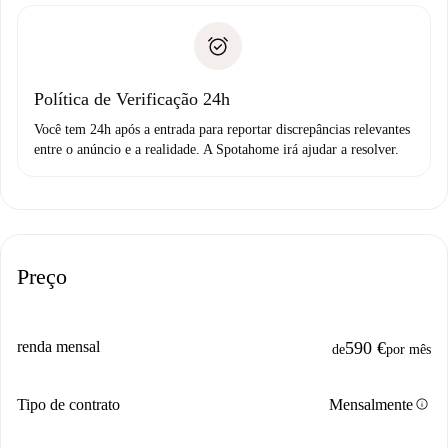
Documento de identidade ou Passaporte
A Spotahome só transferirá o primeiro pagamento se você
Comprovante de solvência
não comunicar nenhum problema.
Débito direto bancário
Política de Verificação 24h
Você tem 24h após a entrada para reportar discrepâncias relevantes
entre o anúncio e a realidade. A Spotahome irá ajudar a resolver.
Preço
renda mensal
590 €
de
por mês
info
Tipo de contrato
Mensalmente