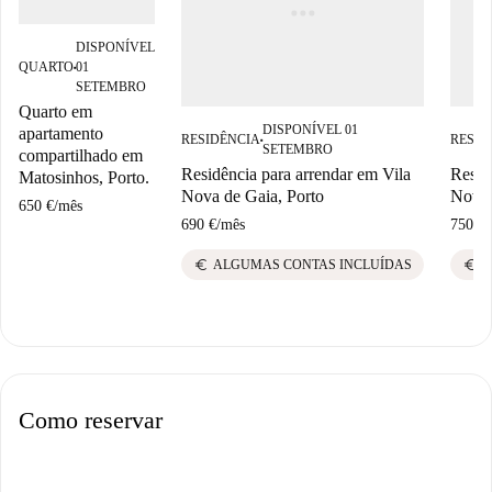
DISPONÍVEL
QUARTO
01
■
SETEMBRO
Quarto em
DISPONÍVEL 01
apartamento
RESIDÊNCIA
RESID
■
SETEMBRO
compartilhado em
Residência para arrendar em Vila
Resid
Matosinhos, Porto.
Nova de Gaia, Porto
Nova 
650 €
/
mês
690 €
/
mês
750 €
/
euro
euro
ALGUMAS CONTAS INCLUÍDAS
A
Como reservar