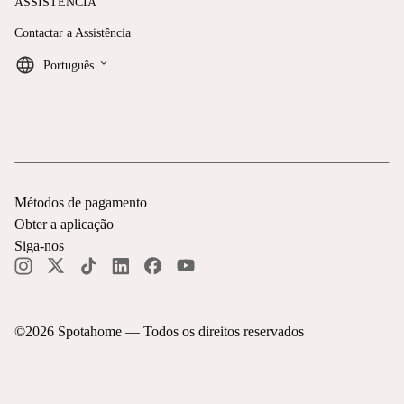
ASSISTÊNCIA
Contactar a Assistência
keyboard_arrow_down
Português
Métodos de pagamento
Obter a aplicação
Siga-nos
©
2026
Spotahome —
Todos os direitos reservados