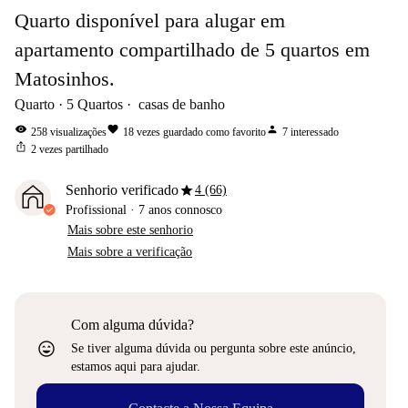
Quarto disponível para alugar em
apartamento compartilhado de 5 quartos em
Matosinhos.
Quarto
5
Quartos
casas de banho
visibility
favorite
person
258
visualizações
18
vezes guardado como favorito
7
interessado
ios_share
2
vezes partilhado
star
Senhorio verificado
4 (66)
Profissional
·
7 anos
connosco
Mais sobre este senhorio
Mais sobre a verificação
Com alguma dúvida?
sentiment_very_satisfied
Se tiver alguma dúvida ou pergunta sobre este anúncio,
estamos aqui para ajudar.