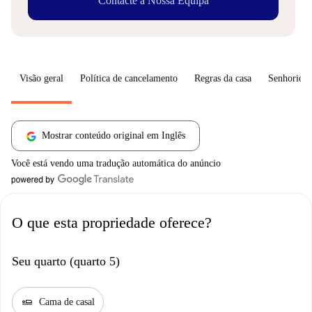
Contacte a Nossa Equipa
Visão geral
Política de cancelamento
Regras da casa
Senhorio
Mostrar conteúdo original em Inglês
Você está vendo uma tradução automática do anúncio
O que esta propriedade oferece?
Seu quarto (quarto 5)
airline_seat_flat
Cama de casal