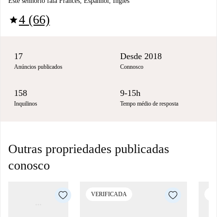
Este senhorio fala Francês, Espanhol, Inglês
4 (66)
star
17
Desde 2018
Anúncios publicados
Connosco
158
9-15h
Inquilinos
Tempo médio de resposta
Outras propriedades publicadas
conosco
VERIFICADA
VE