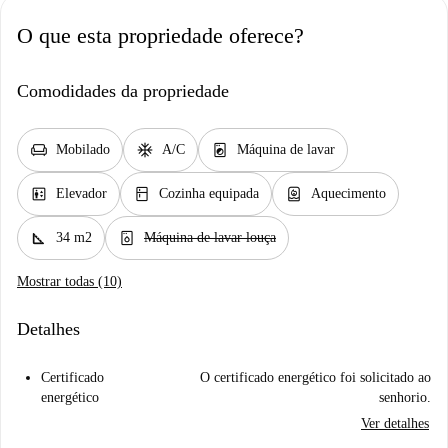
O que esta propriedade oferece?
Comodidades da propriedade
chair
ac_unit
local_laundry_service
Mobilado
A/C
Máquina de lavar
elevator
kitchen
water_heater
Elevador
Cozinha equipada
Aquecimento
square_foot
dishwasher_gen
34 m2
Máquina de lavar louça
Mostrar todas (10)
Detalhes
Certificado
O certificado energético foi solicitado ao
energético
senhorio.
Ver detalhes