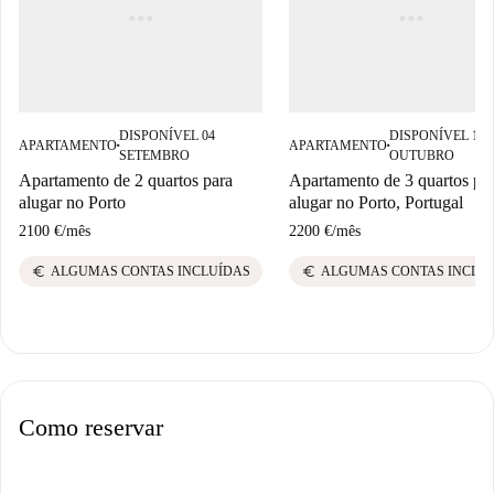
DISPONÍVEL 04
DISPONÍVEL 14
APARTAMENTO
APARTAMENTO
■
■
SETEMBRO
OUTUBRO
Apartamento de 2 quartos para
Apartamento de 3 quartos pa
alugar no Porto
alugar no Porto, Portugal
2100 €
/
mês
2200 €
/
mês
euro
euro
ALGUMAS CONTAS INCLUÍDAS
ALGUMAS CONTAS INCLU
Como reservar