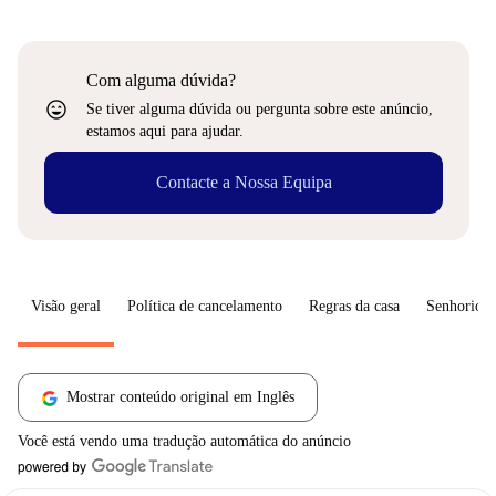
Com alguma dúvida?
sentiment_very_satisfied
Se tiver alguma dúvida ou pergunta sobre este anúncio,
estamos aqui para ajudar.
Contacte a Nossa Equipa
Visão geral
Política de cancelamento
Regras da casa
Senhorio
Mostrar conteúdo original em Inglês
Você está vendo uma tradução automática do anúncio