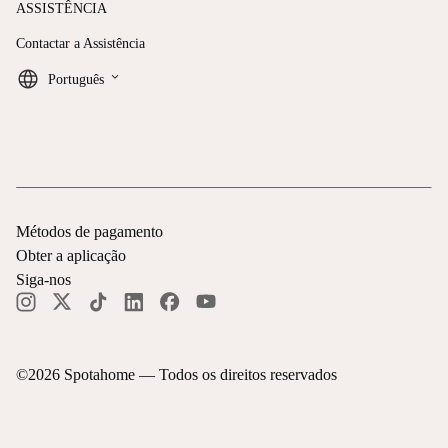
ASSISTÊNCIA
Contactar a Assistência
keyboard_arrow_down
Português
Métodos de pagamento
Obter a aplicação
Siga-nos
©
2026
Spotahome —
Todos os direitos reservados