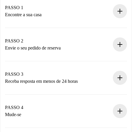
PASSO 1
Encontre a sua casa
Processo de reserva 100% online.
Casas e Proprietários verificados.
Você tem todas as informações necessárias
PASSO 2
antecipadamente.
Envie o seu pedido de reserva
Envie detalhes básicos do seu perfil e método de
pagamento.
Não cobramos nada até que o proprietário confirme.
PASSO 3
Receba resposta em menos de 24 horas
O proprietário tem até 24 horas para confirmar.
Se aceita, faremos a cobrança e conectaremos você ao
proprietário.
PASSO 4
Se recusada: não cobraremos nada e ofereceremos
Mude-se
alternativas.
Combine os detalhes da chegada com o proprietário,
Documentos necessários para “
Spotahome plus
”.