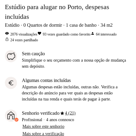
Estúdio para alugar no Porto, despesas
incluídas
Estúdio
0
Quartos de dormir
1
casa de banho
34
m2
visibility
favorite
person
2076
visualizações
93
vezes guardado como favorito
64
interessado
ios_share
24
vezes partilhado
Sem caução
Simplifique o seu orçamento com a nossa opção de mudança
sem depósito.
Algumas contas incluídas
euro
Algumas despesas estão incluídas, outras não. Verifica a
descrição do anúncio para ver quais as despesas estão
incluídas na tua renda e quais terás de pagar à parte.
star
Senhorio verificado
4 (21)
Profissional
·
4 anos
connosco
Mais sobre este senhorio
Mais sobre a verificação