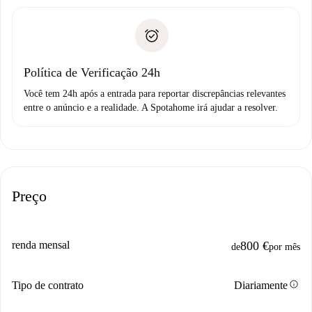
entrega das chaves, etc.
Documento de identidade ou Passaporte
A Spotahome só transferirá o primeiro pagamento se você
Comprovante de solvência
não comunicar nenhum problema.
Débito direto bancário
Política de Verificação 24h
Você tem 24h após a entrada para reportar discrepâncias relevantes
entre o anúncio e a realidade. A Spotahome irá ajudar a resolver.
Preço
renda mensal
800 €
de
por mês
info
Tipo de contrato
Diariamente