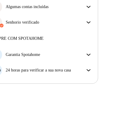
Algumas contas incluídas
Algumas despesas estão incluídas, outras não.
Verifica a descrição do anúncio para ver quais as
Senhorio verificado
despesas estão incluídas na tua renda e quais terás de
Profissional
·
7 anos
connosco
pagar à parte.
Mais sobre este senhorio
PRE COM SPOTAHOME
Mais sobre a verificação
Garantia Spotahome
Se o proprietário cancelar a sua reserva com pouca
antecedência, nós iremos A) pagar um hotel e ajudá-
24 horas para verificar a sua nova casa
lo a encontrar novo alojamento, ou B) reembolsar o
Se a propriedade não corresponder ao prometido no
seu dinheiro na totalidade.
nosso anúncio, tem 24 horas depois de se mudar para
pedir para ser realojado.