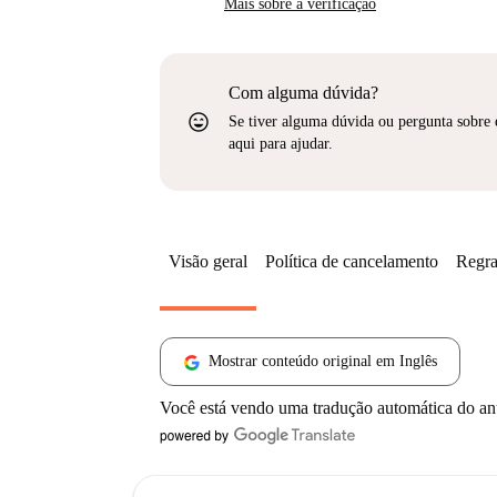
Mais sobre a verificação
Com alguma dúvida?
sentiment_very_satisfied
Se tiver alguma dúvida ou pergunta sobre 
aqui para ajudar.
Visão geral
Política de cancelamento
Regra
Mostrar conteúdo original em Inglês
Você está vendo uma tradução automática do a