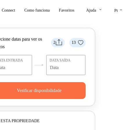
keyboard_arrow_down
keyboard_arrow_down
Connect
Como funciona
Favoritos
Ajuda
Pt
cione datas para ver os
2
13
ços
ATA ENTRADA
DATA SAÍDA
Verificar disponibilidade
 ESTA PROPRIEDADE