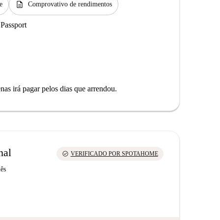
description
e
Comprovativo de rendimentos
 Passport
as irá pagar pelos dias que arrendou.
nal
check_circle
VERIFICADO POR SPOTAHOME
uês