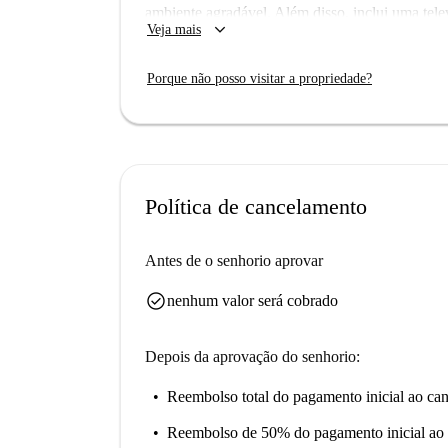
ambiente agradável. Além disso, inclui uma tel
keyboard_arrow_down
Veja mais
tenha sido verificado pessoalmente, todos os p
processo de verificação, garantindo fiabilidade 
Porque não posso visitar a propriedade?
Localizado no Porto, este apartamento está rodea
importantes. Nas proximidades encontram-se lo
Lencastre, a escultura Abundância dos Meninos
conveniente para explorar a cultura local e viver
Política de cancelamento
Antes de o senhorio aprovar
check_circle
nenhum valor será cobrado
Depois da aprovação do senhorio:
Reembolso total do pagamento inicial
ao can
Reembolso de 50% do pagamento inicial
ao 