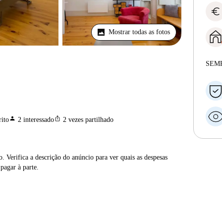
euro
Mostrar todas as fotos
SEM
person
ios_share
ito
2
interessado
2
vezes partilhado
. Verifica a descrição do anúncio para ver quais as despesas
 pagar à parte.