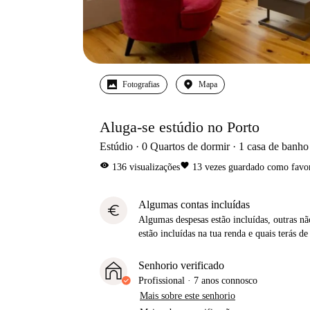
Fotografias
Mapa
Aluga-se estúdio no Porto
Estúdio
0
Quartos de dormir
1
casa de banho
visibility
favorite
136
visualizações
13
vezes guardado como favor
Algumas contas incluídas
euro
Algumas despesas estão incluídas, outras não
estão incluídas na tua renda e quais terás de
Senhorio verificado
Profissional
·
7 anos
connosco
Mais sobre este senhorio