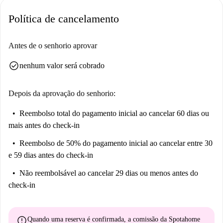
Smakow, o Ego Sushi e o Why Thai Express Grunwald Poznań.
Política de cancelamento
Experimente as delícias da culinária local e a atmosfera vibrante do
bairro.
Antes de o senhorio aprovar
check_circle
nenhum valor será cobrado
Depois da aprovação do senhorio:
Reembolso total do pagamento inicial
ao cancelar 60 dias ou
mais antes do check-in
Reembolso de 50% do pagamento inicial
ao cancelar entre 30
e 59 dias antes do check-in
Não reembolsável
ao cancelar 29 dias ou menos antes do
check-in
error
Quando uma reserva é confirmada, a comissão da Spotahome