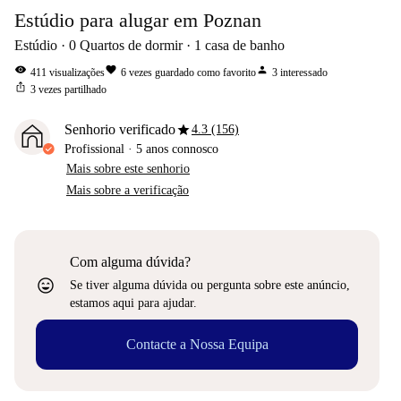
Estúdio para alugar em Poznan
Estúdio
0
Quartos de dormir
1
casa de banho
visibility
favorite
person
411
visualizações
6
vezes guardado como favorito
3
interessado
ios_share
3
vezes partilhado
star
Senhorio verificado
4.3 (156)
Profissional
·
5 anos
connosco
Mais sobre este senhorio
Mais sobre a verificação
Com alguma dúvida?
sentiment_very_satisfied
Se tiver alguma dúvida ou pergunta sobre este anúncio,
estamos aqui para ajudar.
Contacte a Nossa Equipa