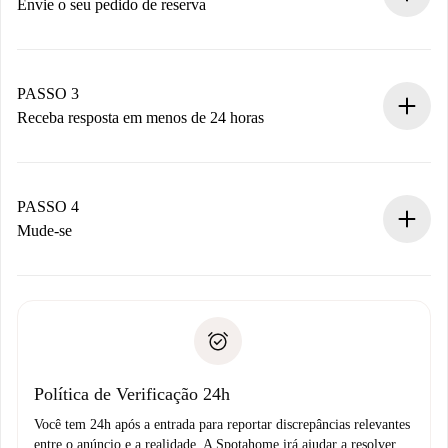
antecipadamente.
Envie o seu pedido de reserva
Envie detalhes básicos do seu perfil e método de
pagamento.
Não cobramos nada até que o proprietário confirme.
PASSO 3
Receba resposta em menos de 24 horas
O proprietário tem até 24 horas para confirmar.
Se aceita, faremos a cobrança e conectaremos você ao
proprietário.
PASSO 4
Se recusada: não cobraremos nada e ofereceremos
Mude-se
alternativas.
Combine os detalhes da chegada com o proprietário,
Documentos necessários para “
Spotahome plus
”.
entrega das chaves, etc.
Documento de identidade ou Passaporte
A Spotahome só transferirá o primeiro pagamento se você
Comprovante de solvência
não comunicar nenhum problema.
Débito direto bancário
Política de Verificação 24h
Você tem 24h após a entrada para reportar discrepâncias relevantes
entre o anúncio e a realidade. A Spotahome irá ajudar a resolver.