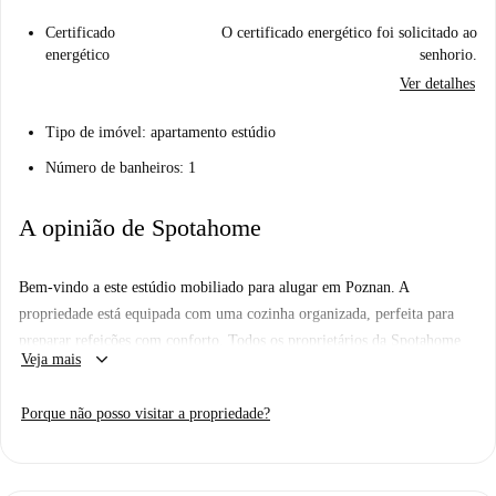
Certificado
O certificado energético foi solicitado ao
energético
senhorio.
Ver detalhes
Tipo de imóvel: apartamento estúdio
Número de banheiros: 1
A opinião de Spotahome
Bem-vindo a este estúdio mobiliado para alugar em Poznan. A
propriedade está equipada com uma cozinha organizada, perfeita para
preparar refeições com conforto. Todos os proprietários da Spotahome
keyboard_arrow_down
Veja mais
passam por um rigoroso processo de seleção, garantindo segurança e
confiabilidade. Observe que a internet está disponível e as contas de
Porque não posso visitar a propriedade?
serviços públicos são pagas ao proprietário como taxas fixas.
Localizada na cidade de Poznan, a propriedade oferece uma variedade de
restaurantes para explorar, como o Munna King Kebab 24 H, o Skarbiec