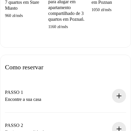
para alugar em
7 quartos em Stare
em Poznan
apartamento
Miasto
1050 zł
/
mês
compartilhado de 3
960 zł
/
mês
quartos em Poznań.
1160 zł
/
mês
Como reservar
PASSO 1
Encontre a sua casa
Processo de reserva 100% online.
Casas e Proprietários verificados.
Você tem todas as informações necessárias
PASSO 2