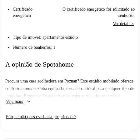
Certificado
O certificado energético foi solicitado ao
energético
senhorio.
Ver detalhes
Tipo de imóvel: apartamento estúdio
Número de banheiros: 1
A opinião de Spotahome
Procura uma casa acolhedora em Poznan? Este estúdio mobilado oferece
conforto e uma cozinha equipada, tornando-o ideal para qualquer tipo de
inquilino. Embora a Spotahome não tenha verificado este imóvel
keyboard_arrow_down
Veja mais
pessoalmente, tenha a certeza de que todos os proprietários passam por
um rigoroso processo de seleção.
Porque não posso visitar a propriedade?
A localização é excelente, com os restaurantes Rimini e Restauracja
Catering Pomidory I Kolory nas proximidades, além do Mercado
Intermarché para compras fáceis. Viva confortavelmente no coração de