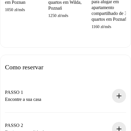
para alugar em
em Poznan
quartos em Wilda,
apartamento
Poznań
1050 zł
/
mês
compartilhado de 3
1250 zł
/
mês
quartos em Poznań.
1160 zł
/
mês
Como reservar
PASSO 1
Encontre a sua casa
Processo de reserva 100% online.
Casas e Proprietários verificados.
Você tem todas as informações necessárias
PASSO 2