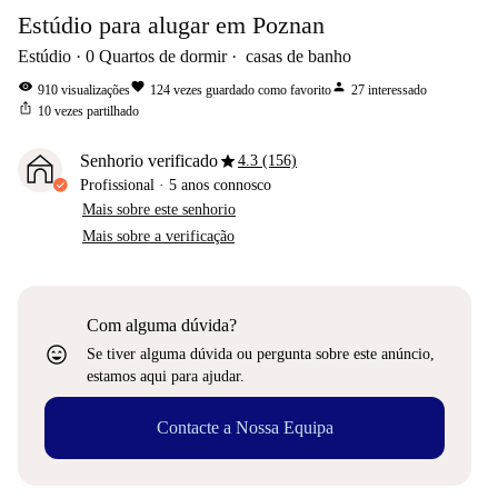
Estúdio para alugar em Poznan
Estúdio
0
Quartos de dormir
casas de banho
visibility
favorite
person
910
visualizações
124
vezes guardado como favorito
27
interessado
ios_share
10
vezes partilhado
star
Senhorio verificado
4.3 (156)
Profissional
·
5 anos
connosco
Mais sobre este senhorio
Mais sobre a verificação
Com alguma dúvida?
sentiment_very_satisfied
Se tiver alguma dúvida ou pergunta sobre este anúncio,
estamos aqui para ajudar.
Contacte a Nossa Equipa