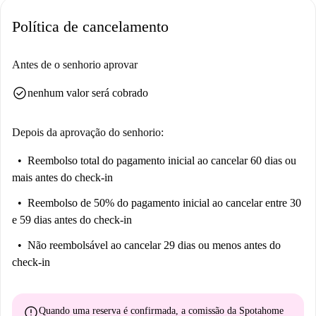
Poznan — explore a cidade e acomode-se na sua nova casa!
Política de cancelamento
Antes de o senhorio aprovar
check_circle
nenhum valor será cobrado
Depois da aprovação do senhorio:
Reembolso total do pagamento inicial
ao cancelar 60 dias ou
mais antes do check-in
Reembolso de 50% do pagamento inicial
ao cancelar entre 30
e 59 dias antes do check-in
Não reembolsável
ao cancelar 29 dias ou menos antes do
check-in
error
Quando uma reserva é confirmada, a comissão da Spotahome