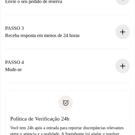
antecipadamente.
Envie o seu pedido de reserva
Envie detalhes básicos do seu perfil e método de
pagamento.
Não cobramos nada até que o proprietário confirme.
PASSO 3
Receba resposta em menos de 24 horas
O proprietário tem até 24 horas para confirmar.
Se aceita, faremos a cobrança e conectaremos você ao
proprietário.
PASSO 4
Se recusada: não cobraremos nada e ofereceremos
Mude-se
alternativas.
Combine os detalhes da chegada com o proprietário,
Documentos necessários para “
Spotahome plus
”.
entrega das chaves, etc.
Documento de identidade ou Passaporte
A Spotahome só transferirá o primeiro pagamento se você
Comprovante de solvência
não comunicar nenhum problema.
Débito direto bancário
Política de Verificação 24h
Você tem 24h após a entrada para reportar discrepâncias relevantes
entre o anúncio e a realidade. A Spotahome irá ajudar a resolver.