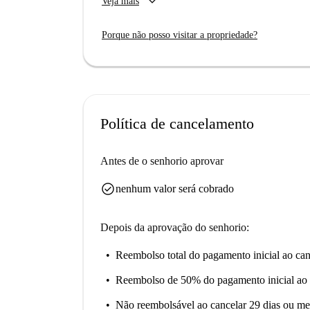
keyboard_arrow_down
Veja mais
certeza de que todos os proprietários da Spota
O estúdio está localizado em Poznan, com ponto
Porque não posso visitar a propriedade?
restaurantes Rimini e Restauracja Catering Po
Não perca esta oportunidade de residir em uma
Política de cancelamento
Antes de o senhorio aprovar
check_circle
nenhum valor será cobrado
Depois da aprovação do senhorio:
Reembolso total do pagamento inicial
ao can
Reembolso de 50% do pagamento inicial
ao 
Não reembolsável
ao cancelar 29 dias ou me