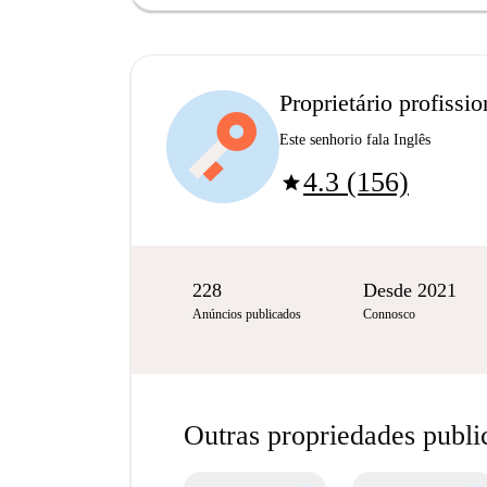
Proprietário profissio
Este senhorio fala Inglês
4.3 (156)
star
228
Desde 2021
Anúncios publicados
Connosco
Outras propriedades publ