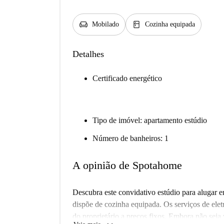
chair
kitchen
Mobilado
Cozinha equipada
Detalhes
Certificado energético
Tipo de imóvel: apartamento estúdio
Número de banheiros: 1
A opinião de Spotahome
Descubra este convidativo estúdio para alugar 
dispõe de cozinha equipada. Os serviços de eletr
do proprietário a preços fixos. Embora não seja