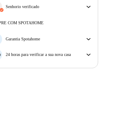
Senhorio verificado
Profissional
·
5 anos
connosco
Mais sobre este senhorio
PRE COM SPOTAHOME
Mais sobre a verificação
Garantia Spotahome
Se o proprietário cancelar a sua reserva com pouca
antecedência, nós iremos A) pagar um hotel e ajudá-
24 horas para verificar a sua nova casa
lo a encontrar novo alojamento, ou B) reembolsar o
Se a propriedade não corresponder ao prometido no
seu dinheiro na totalidade.
nosso anúncio, tem 24 horas depois de se mudar para
pedir para ser realojado.