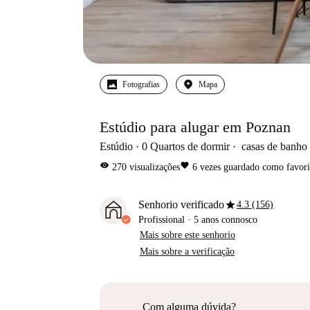
Fotografias
Mapa
Estúdio para alugar em Poznan
Estúdio
0
Quartos de dormir
casas de banho
visibility
favorite
270
visualizações
6
vezes guardado como favori
star
Senhorio verificado
4.3 (156)
Profissional
·
5 anos
connosco
Mais sobre este senhorio
Mais sobre a verificação
Com alguma dúvida?