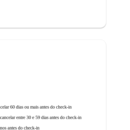
home passam por um processo completo de seleção.
s de interesse notáveis nas proximidades, como os
midory I Kolory, bem como o mercado Intermarché.
 área bem conectada e com diversas comodidades.
celar 60 dias ou mais antes do check-in
cancelar entre 30 e 59 dias antes do check-in
nos antes do check-in