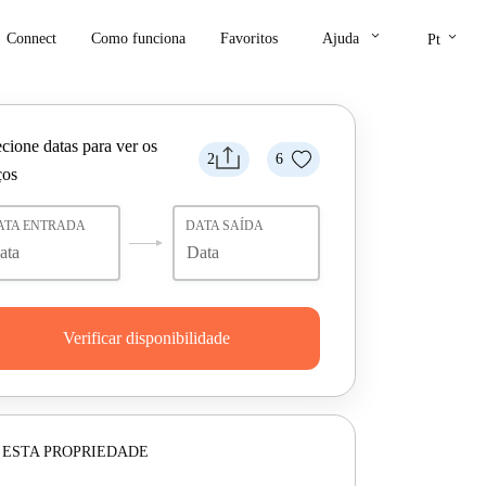
keyboard_arrow_down
keyboard_arrow_down
Connect
Como funciona
Favoritos
Ajuda
Pt
cione datas para ver os
2
6
ços
ATA ENTRADA
DATA SAÍDA
Verificar disponibilidade
 ESTA PROPRIEDADE