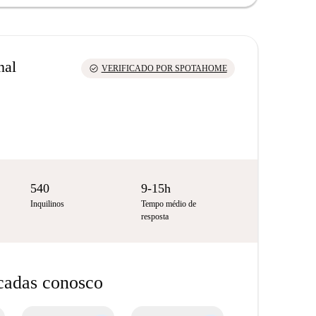
nal
check_circle
VERIFICADO POR SPOTAHOME
540
9-15h
Inquilinos
Tempo médio de
resposta
icadas conosco