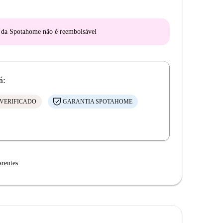
o da Spotahome
não é reembolsável
á:
VERIFICADO
GARANTIA SPOTAHOME
arentes