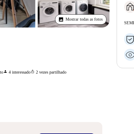
Mostrar todas as fotos
SEM
person
ios_share
to
4
interessado
2
vezes partilhado