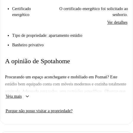
Certificado
O certificado energético foi solicitado ao
energético
senhorio.
Ver detalhes
Tipo de propriedade: apartamento estúdio
Banheiro privativo
A opinião de Spotahome
Procurando um espaço aconchegante e mobiliado em Poznań? Este
estúdio bem equipado conta com móveis modernos e cozinha totalmente
equipada. Adequado para todos, sem restrições específicas. Observe que
keyboard_arrow_down
Veja mais
as contas de luz, gás, água e Wi-Fi são pagas ao proprietário como uma
taxa global fixa. Todos os proprietários da Spotahome passam por um
Porque não posso visitar a propriedade?
processo completo de seleção para sua tranquilidade.
Situado em Poznań, a região oferece uma variedade de opções
gastronômicas, como Pizza Bistro Cook Jeżyce, Vi Thai e Domowe