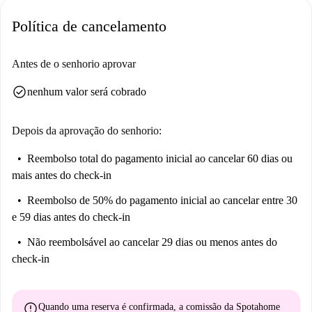
Obiady Jeżyce, a uma curta distância a pé. Explore a vibrante cena
Política de cancelamento
gastronômica e aproveite a conveniência das comodidades próximas!
Antes de o senhorio aprovar
check_circle
nenhum valor será cobrado
Depois da aprovação do senhorio:
Reembolso total do pagamento inicial
ao cancelar 60 dias ou
mais antes do check-in
Reembolso de 50% do pagamento inicial
ao cancelar entre 30
e 59 dias antes do check-in
Não reembolsável
ao cancelar 29 dias ou menos antes do
check-in
error
Quando uma reserva é confirmada, a comissão da Spotahome