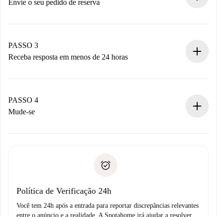
antecipadamente.
Envie o seu pedido de reserva
Envie detalhes básicos do seu perfil e método de
pagamento.
Não cobramos nada até que o proprietário confirme.
PASSO 3
Receba resposta em menos de 24 horas
O proprietário tem até 24 horas para confirmar.
Se aceita, faremos a cobrança e conectaremos você ao
proprietário.
PASSO 4
Se recusada: não cobraremos nada e ofereceremos
Mude-se
alternativas.
Combine os detalhes da chegada com o proprietário,
Documentos necessários para “
Spotahome plus
”.
entrega das chaves, etc.
Documento de identidade ou Passaporte
A Spotahome só transferirá o primeiro pagamento se você
Comprovante de solvência
não comunicar nenhum problema.
Débito direto bancário
Política de Verificação 24h
Você tem 24h após a entrada para reportar discrepâncias relevantes
entre o anúncio e a realidade. A Spotahome irá ajudar a resolver.