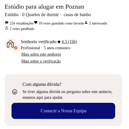
Estúdio para alugar em Poznan
Estúdio
0
Quartos de dormir
casas de banho
visibility
favorite
person
224
visualizações
10
vezes guardado como favorito
2
interessado
ios_share
2
vezes partilhado
star
Senhorio verificado
4.3 (156)
Profissional
·
5 anos
connosco
Mais sobre este senhorio
Mais sobre a verificação
Com alguma dúvida?
sentiment_very_satisfied
Se tiver alguma dúvida ou pergunta sobre este anúncio,
estamos aqui para ajudar.
Contacte a Nossa Equipa