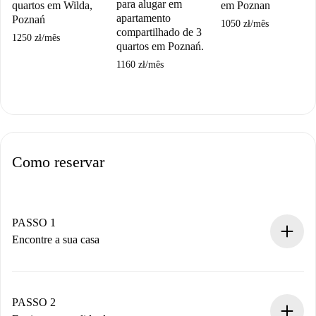
para alugar em
quartos em Wilda,
em Poznan
apartamento
Poznań
1050 zł
/
mês
compartilhado de 3
1250 zł
/
mês
quartos em Poznań.
1160 zł
/
mês
Como reservar
PASSO 1
Encontre a sua casa
Processo de reserva 100% online.
Casas e Proprietários verificados.
Você tem todas as informações necessárias
PASSO 2