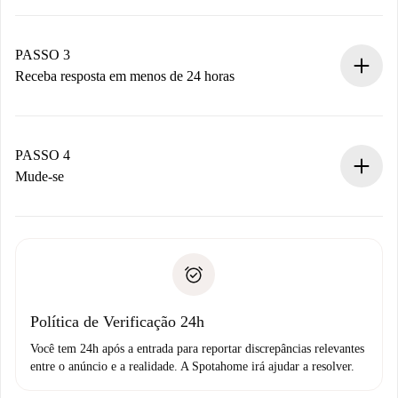
Envie detalhes básicos do seu perfil e método de
pagamento.
Não cobramos nada até que o proprietário confirme.
PASSO 3
Receba resposta em menos de 24 horas
O proprietário tem até 24 horas para confirmar.
Se aceita, faremos a cobrança e conectaremos você ao
proprietário.
PASSO 4
Se recusada: não cobraremos nada e ofereceremos
Mude-se
alternativas.
Combine os detalhes da chegada com o proprietário,
Documentos necessários para “
Spotahome plus
”.
entrega das chaves, etc.
Documento de identidade ou Passaporte
A Spotahome só transferirá o primeiro pagamento se você
Comprovante de solvência
não comunicar nenhum problema.
Débito direto bancário
Política de Verificação 24h
Você tem 24h após a entrada para reportar discrepâncias relevantes
entre o anúncio e a realidade. A Spotahome irá ajudar a resolver.