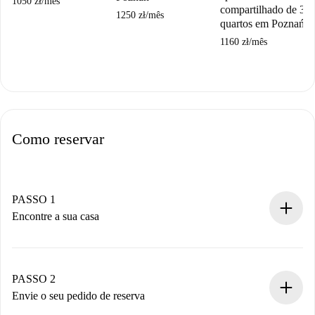
1050 zł
/
mês
compartilhado de 3
1250 zł
/
mês
quartos em Poznań.
1160 zł
/
mês
Como reservar
PASSO 1
Encontre a sua casa
Processo de reserva 100% online.
Casas e Proprietários verificados.
Você tem todas as informações necessárias
PASSO 2
antecipadamente.
Envie o seu pedido de reserva