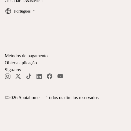
Contactar a Assistência
keyboard_arrow_down
Português
Métodos de pagamento
Obter a aplicação
Siga-nos
©
2026
Spotahome —
Todos os direitos reservados