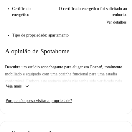
Certificado
O certificado energético foi solicitado ao
energético
senhorio.
Ver detalhes
Tipo de propriedade: apartamento
A opinião de Spotahome
Descubra um estúdio aconchegante para alugar em Poznań, totalmente
mobiliado e equipado com uma cozinha funcional para uma estadia
confortável. Embora este anúncio ainda não tenha sido verificado pela
keyboard_arrow_down
Veja mais
equipe da Spotahome, você pode ter certeza de que todos os
proprietários passam por um rigoroso processo de seleção.
Porque não posso visitar a propriedade?
Localizado em Poznań, este estúdio oferece proximidade a diversas
atrações turísticas. O Schrön e o Palácio dos Murais ficam nas
proximidades, proporcionando ótimas oportunidades para explorar a
cidade. Mergulhe na riqueza cultural de Poznań escolhendo este estúdio