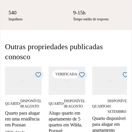
540
9-15h
Inquilinos
Tempo médio de resposta
Outras propriedades publicadas
conosco
VERIFICADA
DISPONÍVEL
DISPONÍVEL
DISPONÍVEL
QUARTO
QUARTO
■
■
08 AGOSTO
08 AGOSTO
QUARTO
01
■
SETEMBRO
Quarto para alugar
Alugo quarto em
Quarto disponível
em uma residência
apartamento de 5
para alugar em
em Poznan
quartos em Wilda,
apartamento
Poznań