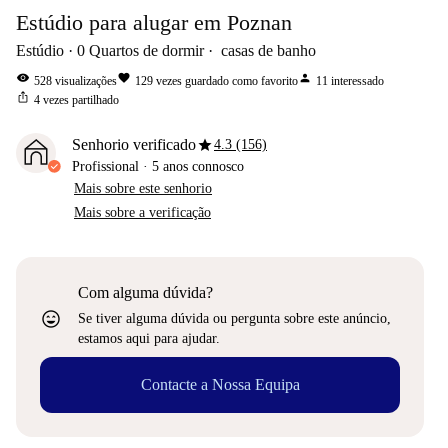
Estúdio para alugar em Poznan
Estúdio
0
Quartos de dormir
casas de banho
visibility
favorite
person
528
visualizações
129
vezes guardado como favorito
11
interessado
ios_share
4
vezes partilhado
star
Senhorio verificado
4.3 (156)
Profissional
·
5 anos
connosco
Mais sobre este senhorio
Mais sobre a verificação
Com alguma dúvida?
sentiment_very_satisfied
Se tiver alguma dúvida ou pergunta sobre este anúncio,
estamos aqui para ajudar.
Contacte a Nossa Equipa