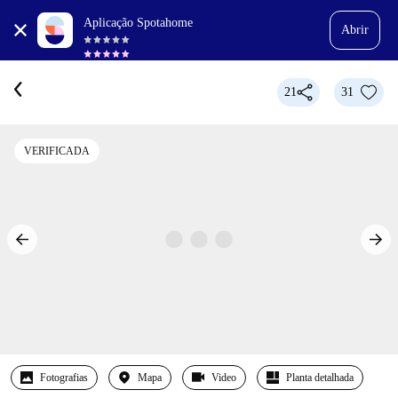
Aplicação Spotahome
Abrir
21
31
VERIFICADA
Fotografias
Mapa
Video
Planta detalhada