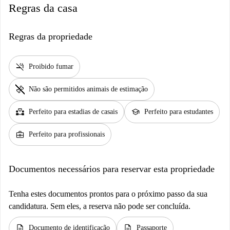
Regras da casa
Regras da propriedade
smoke_free
Proibido fumar
pet_supplies
Não são permitidos animais de estimação
partner_heart
school
Perfeito para estadias de casais
Perfeito para estudantes
business_center
Perfeito para profissionais
Documentos necessários para reservar esta propriedade
Tenha estes documentos prontos para o próximo passo da sua
candidatura. Sem eles, a reserva não pode ser concluída.
description
description
Documento de identificação
Passaporte