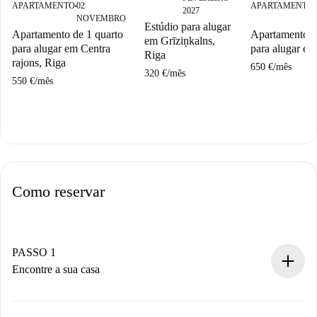
APARTAMENTO
02
APARTAMENTO
■
■
2027
NOVEMBRO
Estúdio para alugar
Apartamento de 1 quarto
Apartamento d
em Grīziņkalns,
para alugar em Centra
para alugar em
Riga
rajons, Riga
650 €
/
mês
320 €
/
mês
550 €
/
mês
Como reservar
PASSO 1
Encontre a sua casa
Processo de reserva 100% online.
Casas e Proprietários verificados.