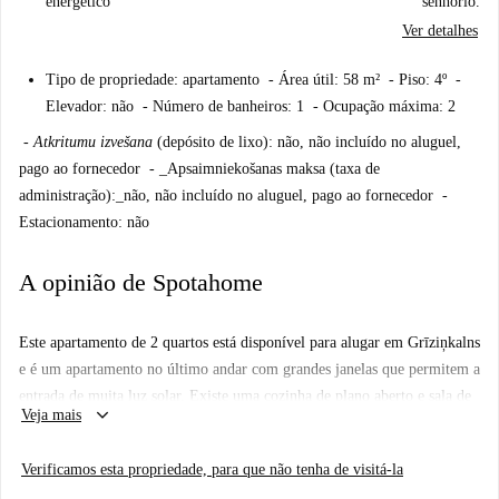
energético
senhorio.
Ver detalhes
Tipo de propriedade: apartamento - Área útil: 58 m² - Piso: 4º -
Elevador: não - Número de banheiros: 1 - Ocupação máxima: 2
-
Atkritumu izvešana
(depósito de lixo): não, não incluído no aluguel,
pago ao fornecedor - _Apsaimniekošanas maksa (taxa de
administração):_não, não incluído no aluguel, pago ao fornecedor -
Estacionamento: não
A opinião de Spotahome
Este apartamento de 2 quartos está disponível para alugar em Grīziņkalns
e é um apartamento no último andar com grandes janelas que permitem a
entrada de muita luz solar. Existe uma cozinha de plano aberto e sala de
keyboard_arrow_down
Veja mais
estar com um sofá, mesa de bar para 4 pessoas e uma cozinha totalmente
equipada. Os quartos são espaçosos, com muito espaço de
Verificamos esta propriedade, para que não tenha de visitá-la
armazenamento, e há 1 banheiro completo.