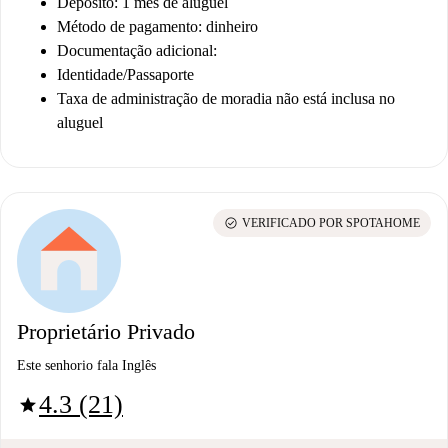
Depósito: 1 mês de aluguel
Método de pagamento: dinheiro
Documentação adicional:
Identidade/Passaporte
Taxa de administração de moradia não está inclusa no
aluguel
check_circle
VERIFICADO POR SPOTAHOME
Proprietário Privado
Este senhorio fala Inglês
4.3 (21)
star