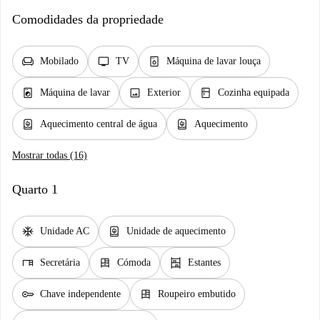
Comodidades da propriedade
chair
tv
dishwasher_gen
Mobilado
TV
Máquina de lavar louça
local_laundry_service
image
kitchen
Máquina de lavar
Exterior
Cozinha equipada
water_heater
water_heater
Aquecimento central de água
Aquecimento
Mostrar todas (16)
Quarto 1
ac_unit
water_heater
Unidade AC
Unidade de aquecimento
desk
dresser
shelves
Secretária
Cómoda
Estantes
key
dresser
Chave independente
Roupeiro embutido