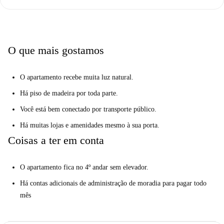
Grīziņkalns é um distrito a nordeste do centro da cidade, mas bem
conectado por ônibus e bonde. Em Brīvības iela, você está a poucos
passos de cafés, bancos, restaurantes e outras pequenas lojas. Nas
proximidades, você também pode encontrar um centro esportivo e
O que mais gostamos
pequenos parques.
O apartamento recebe muita luz natural.
Há piso de madeira por toda parte.
Você está bem conectado por transporte público.
Há muitas lojas e amenidades mesmo à sua porta.
Coisas a ter em conta
O apartamento fica no 4º andar sem elevador.
Há contas adicionais de administração de moradia para pagar todo
mês