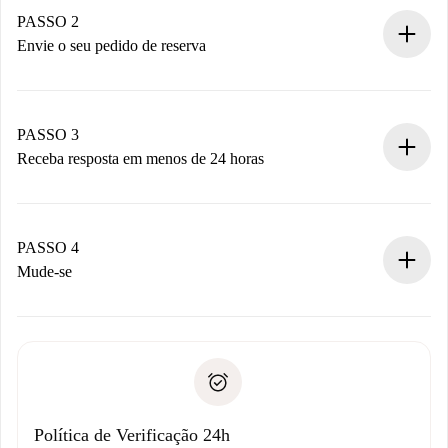
Você tem todas as informações necessárias
PASSO 2
antecipadamente.
Envie o seu pedido de reserva
Envie detalhes básicos do seu perfil e método de
pagamento.
Não cobramos nada até que o proprietário confirme.
PASSO 3
Receba resposta em menos de 24 horas
O proprietário tem até 24 horas para confirmar.
Se aceita, faremos a cobrança e conectaremos você ao
proprietário.
PASSO 4
Se recusada: não cobraremos nada e ofereceremos
Mude-se
alternativas.
Combine os detalhes da chegada com o proprietário,
Documentos necessários para “
Spotahome plus
”.
entrega das chaves, etc.
Documento de identidade ou Passaporte
A Spotahome só transferirá o primeiro pagamento se você
Comprovante de solvência
não comunicar nenhum problema.
Débito direto bancário
Política de Verificação 24h