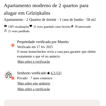
Apartamento moderno de 2 quartos para
alugar em Grīziņkalns
Apartamento
2
Quartos de dormir
1
casa de banho
58
m2
visibility
favorite
person
1395
visualizações
31
vezes guardado como favorito
39
interessado
ios_share
21
vezes partilhado
propriedade verificada por Mareks
Verificado em
17 fev 2025
O nosso homechecker reviu a casa para garantir que obtém
exatamente o que vê no anúncio.
Mais sobre a verificação
star
Senhorio verificado
4.3 (21)
Privado
·
7 anos
connosco
Mais sobre este senhorio
Mais sobre a verificação