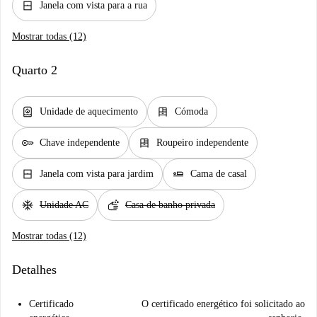
window_closed
Janela com vista para a rua
Mostrar todas (12)
Quarto 2
water_heater
dresser
Unidade de aquecimento
Cómoda
key
dresser
Chave independente
Roupeiro independente
window_closed
airline_seat_flat
Janela com vista para jardim
Cama de casal
ac_unit
soap
Unidade AC
Casa de banho privada
Mostrar todas (12)
Detalhes
Certificado
O certificado energético foi solicitado ao