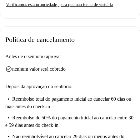
Verificamos esta propriedade, para que não tenha de visitá-la
relaxar. É permitido fumar e profissionais são os inquilinos
preferenciais. O anúncio foi verificado pessoalmente pela Spotahome
para garantir sua qualidade e precisão.
Localizado em D. Bosco, Roma, o apartamento beneficia-se da
Política de cancelamento
proximidade com diversas opções gastronômicas, como Cine Pizza, The
Gelatist Tuscolana e Eryue-Ristorante Tradizione di Cinese Tipico e
Moderno. Você também encontrará a importante atração turística, a Casa
Antes de o senhorio aprovar
Tumbleeo, nas proximidades. Desfrute da atmosfera vibrante e das
check_circle
nenhum valor será cobrado
comodidades que este bairro oferece.
Depois da aprovação do senhorio:
Reembolso total do pagamento inicial
ao cancelar 60 dias ou
mais antes do check-in
Reembolso de 50% do pagamento inicial
ao cancelar entre 30
e 59 dias antes do check-in
Não reembolsável
ao cancelar 29 dias ou menos antes do