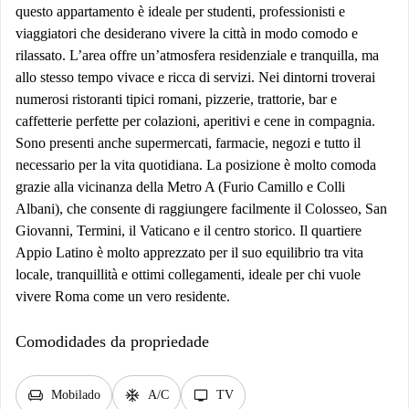
questo appartamento è ideale per studenti, professionisti e
viaggiatori che desiderano vivere la città in modo comodo e
rilassato. L’area offre un’atmosfera residenziale e tranquilla, ma
allo stesso tempo vivace e ricca di servizi. Nei dintorni troverai
numerosi ristoranti tipici romani, pizzerie, trattorie, bar e
caffetterie perfette per colazioni, aperitivi e cene in compagnia.
Sono presenti anche supermercati, farmacie, negozi e tutto il
necessario per la vita quotidiana. La posizione è molto comoda
grazie alla vicinanza della Metro A (Furio Camillo e Colli
Albani), che consente di raggiungere facilmente il Colosseo, San
Giovanni, Termini, il Vaticano e il centro storico. Il quartiere
Appio Latino è molto apprezzato per il suo equilibrio tra vita
locale, tranquillità e ottimi collegamenti, ideale per chi vuole
vivere Roma come un vero residente.
Comodidades da propriedade
chair
ac_unit
tv
Mobilado
A/C
TV