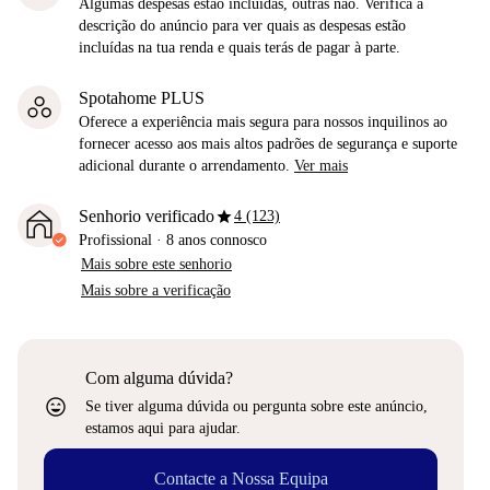
Algumas despesas estão incluídas, outras não. Verifica a
descrição do anúncio para ver quais as despesas estão
incluídas na tua renda e quais terás de pagar à parte.
Spotahome PLUS
Oferece a experiência mais segura para nossos inquilinos ao
fornecer acesso aos mais altos padrões de segurança e suporte
adicional durante o arrendamento.
Ver mais
star
Senhorio verificado
4 (123)
Profissional
·
8 anos
connosco
Mais sobre este senhorio
Mais sobre a verificação
Com alguma dúvida?
sentiment_very_satisfied
Se tiver alguma dúvida ou pergunta sobre este anúncio,
estamos aqui para ajudar.
Contacte a Nossa Equipa