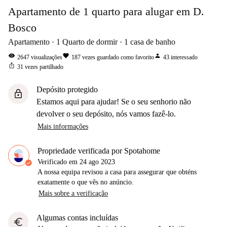
Apartamento de 1 quarto para alugar em D.
Bosco
Apartamento
1
Quarto de dormir
1
casa de banho
visibility
favorite
person
2647
visualizações
187
vezes guardado como favorito
43
interessado
ios_share
31
vezes partilhado
Depósito protegido
lock
Estamos aqui para ajudar! Se o seu senhorio não
devolver o seu depósito, nós vamos fazê-lo.
Mais informações
Propriedade verificada por Spotahome
Verificado em
24 ago 2023
A nossa equipa revisou a casa para assegurar que obténs
exatamente o que vês no anúncio.
Mais sobre a verificação
Algumas contas incluídas
euro