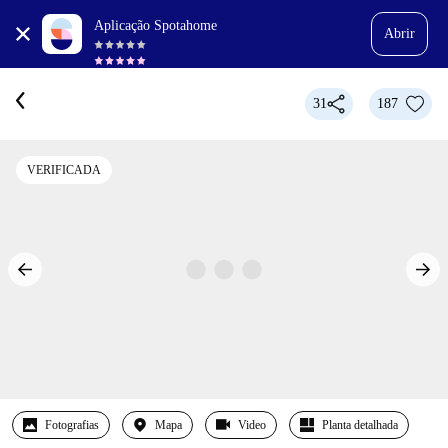
Aplicação Spotahome
Abrir
31
187
VERIFICADA
Fotografias
Mapa
Video
Planta detalhada