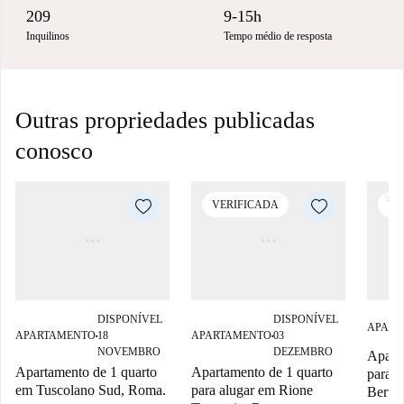
209
9-15h
Inquilinos
Tempo médio de resposta
Outras propriedades publicadas
conosco
VERIFICADA
VE
DISPONÍVEL
DISPONÍVEL
APART
APARTAMENTO
18
APARTAMENTO
03
■
■
NOVEMBRO
DEZEMBRO
Aparta
Apartamento de 1 quarto
Apartamento de 1 quarto
para a
em Tuscolano Sud, Roma.
para alugar em Rione
Berto