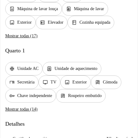
dishwasher_gen
local_laundry_service
Máquina de lavar louça
Máquina de lavar
image
elevator
kitchen
Exterior
Elevador
Cozinha equipada
Mostrar todas (17)
Quarto 1
ac_unit
water_heater
Unidade AC
Unidade de aquecimento
desk
tv
image
dresser
Secretária
TV
Exterior
Cómoda
key
dresser
Chave independente
Roupeiro embutido
Mostrar todas (14)
Detalhes