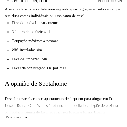
Certificado energético
Não disponível
A sala pode ser convertida num segundo quarto graças ao sofá cama que
tem duas camas individuais ou uma cama de casal
Tipo de imóvel: apartamento
Número de banheiros: 1
Ocupação máxima: 4 pessoas
Wifi instalado: sim
Taxa de limpeza: 150€
Taxas de construção: 90€ por mês
A opinião de Spotahome
Descubra este charmoso apartamento de 1 quarto para alugar em D.
Bosco, Roma. O imóvel está totalmente mobiliado e dispõe de cozinha
equipada, máquina de lavar roupa, lava-louças e forno. Com ar-
keyboard_arrow_down
Veja mais
condicionado individual e aquecimento central, oferece conforto durante
todo o ano. O apartamento inclui TV e oferece uma varanda para