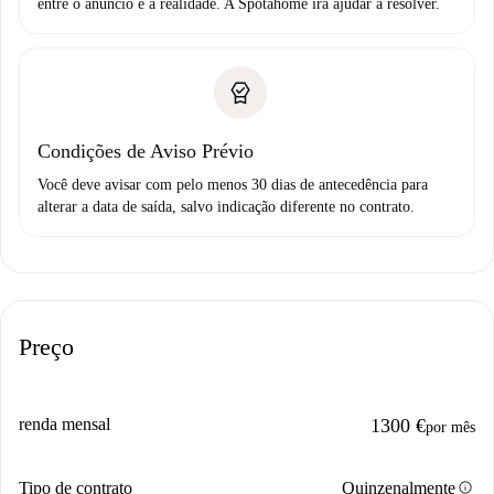
entre o anúncio e a realidade. A Spotahome irá ajudar a resolver.
Condições de Aviso Prévio
Você deve avisar com pelo menos 30 dias de antecedência para
alterar a data de saída, salvo indicação diferente no contrato.
Preço
renda mensal
1300 €
por mês
info
Tipo de contrato
Quinzenalmente