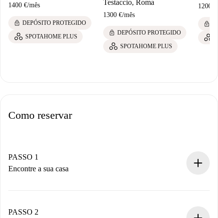
Testaccio, Roma
1400 €
/
mês
1200 €
1300 €
/
mês
lock
DEPÓSITO PROTEGIDO
lock
D
lock
DEPÓSITO PROTEGIDO
SPOTAHOME PLUS
SPOTAHOME PLUS
Como reservar
PASSO 1
Encontre a sua casa
Processo de reserva 100% online.
Casas e Proprietários verificados.
Você tem todas as informações necessárias
PASSO 2