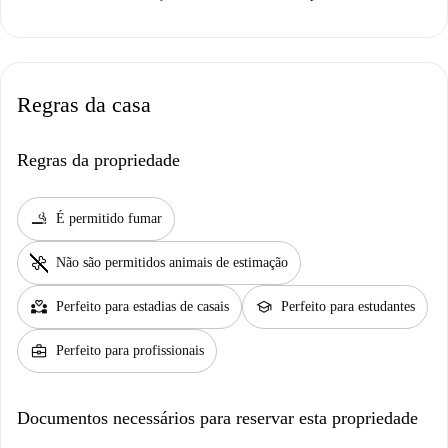
Regras da casa
Regras da propriedade
smoking_rooms
É permitido fumar
pet_supplies
Não são permitidos animais de estimação
partner_heart
school
Perfeito para estadias de casais
Perfeito para estudantes
business_center
Perfeito para profissionais
Documentos necessários para reservar esta propriedade