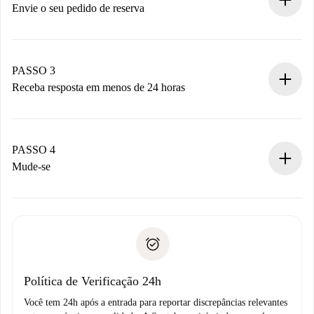
antecipadamente.
Envie o seu pedido de reserva
Envie detalhes básicos do seu perfil e método de
pagamento.
Não cobramos nada até que o proprietário confirme.
PASSO 3
Receba resposta em menos de 24 horas
O proprietário tem até 24 horas para confirmar.
Se aceita, faremos a cobrança e conectaremos você ao
proprietário.
PASSO 4
Se recusada: não cobraremos nada e ofereceremos
Mude-se
alternativas.
Combine os detalhes da chegada com o proprietário,
Documentos necessários para “
Spotahome plus
”.
entrega das chaves, etc.
Documento de identidade ou Passaporte
A Spotahome só transferirá o primeiro pagamento se você
Comprovante de solvência
não comunicar nenhum problema.
Débito direto bancário
Política de Verificação 24h
Você tem 24h após a entrada para reportar discrepâncias relevantes