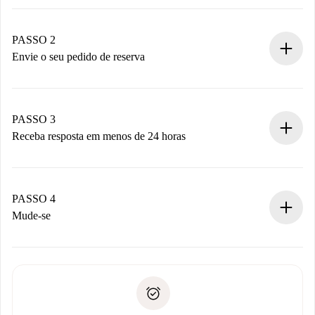
Processo de reserva 100% online.
Casas e Proprietários verificados.
Você tem todas as informações necessárias
PASSO 2
antecipadamente.
Envie o seu pedido de reserva
Envie detalhes básicos do seu perfil e método de
pagamento.
Não cobramos nada até que o proprietário confirme.
PASSO 3
Receba resposta em menos de 24 horas
O proprietário tem até 24 horas para confirmar.
Se aceita, faremos a cobrança e conectaremos você ao
proprietário.
PASSO 4
Se recusada: não cobraremos nada e ofereceremos
Mude-se
alternativas.
Combine os detalhes da chegada com o proprietário,
Documentos necessários para “
Spotahome plus
”.
entrega das chaves, etc.
Documento de identidade ou Passaporte
A Spotahome só transferirá o primeiro pagamento se você
Comprovante de solvência
não comunicar nenhum problema.
Débito direto bancário