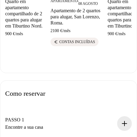
Quarto em
Quarto em
APARTAMENTO
■
08 AGOSTO
apartamento
apartamento
Apartamento de 2 quartos
compartilhado de 2
compartilhado 
para alugar, San Lorenzo,
quartos para alugar
quartos para al
Roma.
em Tiburtino Nord.
em Tiburtino N
2100 €
/
mês
900 €
/
mês
900 €
/
mês
euro
CONTAS INCLUÍDAS
Como reservar
PASSO 1
Encontre a sua casa