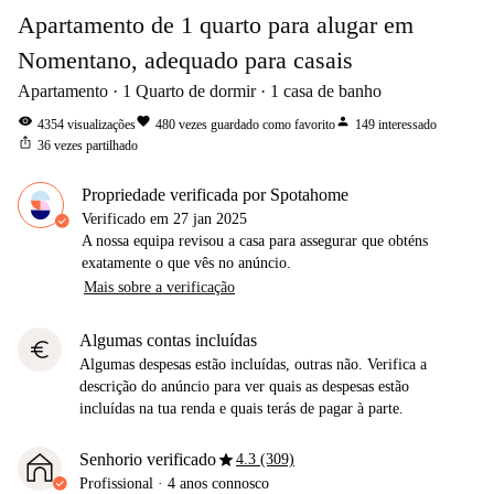
Apartamento de 1 quarto para alugar em
Nomentano, adequado para casais
Apartamento
1
Quarto de dormir
1
casa de banho
visibility
favorite
person
4354
visualizações
480
vezes guardado como favorito
149
interessado
ios_share
36
vezes partilhado
Propriedade verificada por Spotahome
Verificado em
27 jan 2025
A nossa equipa revisou a casa para assegurar que obténs
exatamente o que vês no anúncio.
Mais sobre a verificação
Algumas contas incluídas
euro
Algumas despesas estão incluídas, outras não. Verifica a
descrição do anúncio para ver quais as despesas estão
incluídas na tua renda e quais terás de pagar à parte.
star
Senhorio verificado
4.3 (309)
Profissional
·
4 anos
connosco