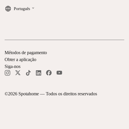
keyboard_arrow_down
Português
Métodos de pagamento
Obter a aplicação
Siga-nos
©
2026
Spotahome —
Todos os direitos reservados