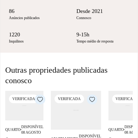
86
Desde 2021
Anúncios publicados
Connosco
1220
9-15h
Inquilinos
Tempo médio de resposta
Outras propriedades publicadas
conosco
VERIFICADA
VERIFICADA
VERIFICAD
DISPONÍVEL
DISPON
QUARTO
QUARTO
■
■
08 AGOSTO
08 AGO
DISPONÍVEL