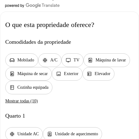
O que esta propriedade oferece?
Comodidades da propriedade
chair
ac_unit
tv
local_laundry_service
Mobilado
A/C
TV
Máquina de lavar
local_laundry_service
image
elevator
Máquina de secar
Exterior
Elevador
kitchen
Cozinha equipada
Mostrar todas (10)
Quarto 1
ac_unit
water_heater
Unidade AC
Unidade de aquecimento