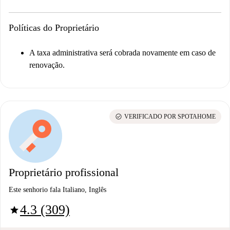
Políticas do Proprietário
A taxa administrativa será cobrada novamente em caso de
renovação.
check_circle
VERIFICADO POR SPOTAHOME
Proprietário profissional
Este senhorio fala Italiano, Inglês
4.3 (309)
star