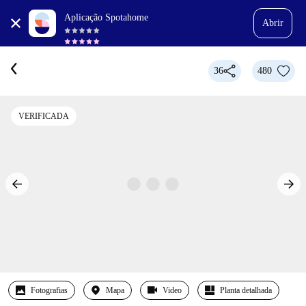
Aplicação Spotahome
Abrir
36
480
VERIFICADA
Fotografias
Mapa
Video
Planta detalhada