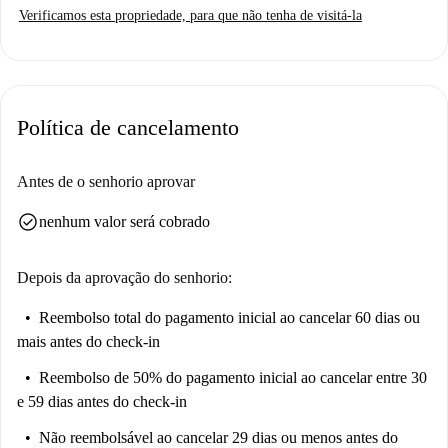
Verificamos esta propriedade, para que não tenha de visitá-la
segurança.
Nomentano é um bairro vibrante em Roma, conhecido por suas
comodidades e proximidade a diversos pontos de interesse. Nas
proximidades, você encontrará restaurantes como a Pescheria Il Marinaio
Política de cancelamento
e a Enoteca Armellini, além de mercados como a Tabaccheria e a Ok-
Sigma. Pontos turísticos como o Lido Kakawua e a Casa Papanice
também são facilmente acessíveis, tornando esta localização atraente para
Antes de o senhorio aprovar
diversos estilos de vida.
check_circle
nenhum valor será cobrado
Depois da aprovação do senhorio:
Reembolso total do pagamento inicial
ao cancelar 60 dias ou
mais antes do check-in
Reembolso de 50% do pagamento inicial
ao cancelar entre 30
e 59 dias antes do check-in
Não reembolsável
ao cancelar 29 dias ou menos antes do