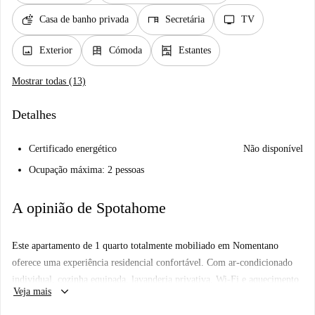
soap
desk
tv
Casa de banho privada
Secretária
TV
image
dresser
shelves
Exterior
Cómoda
Estantes
Mostrar todas (13)
Detalhes
Certificado energético
Não disponível
Ocupação máxima: 2 pessoas
A opinião de Spotahome
Este apartamento de 1 quarto totalmente mobiliado em Nomentano
oferece uma experiência residencial confortável. Com ar-condicionado
individual, cozinha equipada, lavanderia privativa, Wi-Fi e aquecimento
keyboard_arrow_down
Veja mais
incluídos, o imóvel é perfeito para profissionais, estudantes e casais. O
anúncio foi verificado pessoalmente pela Spotahome para maior