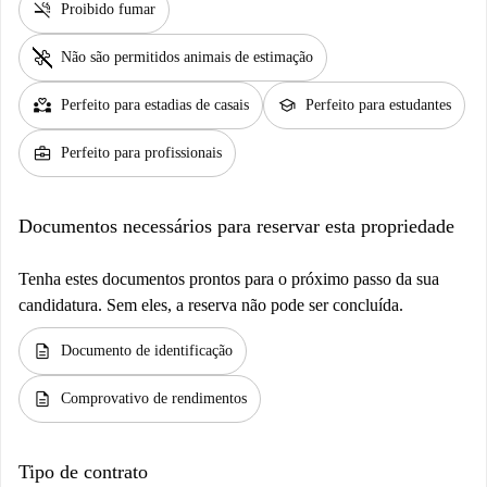
smoke_free
Proibido fumar
pet_supplies
Não são permitidos animais de estimação
partner_heart
school
Perfeito para estadias de casais
Perfeito para estudantes
business_center
Perfeito para profissionais
Documentos necessários para reservar esta propriedade
Tenha estes documentos prontos para o próximo passo da sua
candidatura. Sem eles, a reserva não pode ser concluída.
description
Documento de identificação
description
Comprovativo de rendimentos
Tipo de contrato