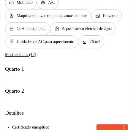
chair
ac_unit
Mobilado
A/C
local_laundry_service
elevator
Máquina de lavar roupa nas zonas comuns
Elevador
kitchen
water_heater
Cozinha equipada
Aquecimento elétrico de água
water_heater
square_foot
Unidades de AC para aquecimento
76 m2
Mostrar todas (12)
Quarto 1
Quarto 2
Detalhes
Certificado energético
F