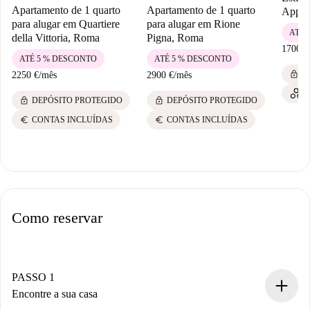
Apartamento de 1 quarto
Apartamento de 1 quarto
Appio
para alugar em Quartiere
para alugar em Rione
ATÉ 
della Vittoria, Roma
Pigna, Roma
1700 €
ATÉ 5 % DESCONTO
ATÉ 5 % DESCONTO
lock
D
2250 €
/
mês
2900 €
/
mês
lock
lock
DEPÓSITO PROTEGIDO
DEPÓSITO PROTEGIDO
euro
euro
CONTAS INCLUÍDAS
CONTAS INCLUÍDAS
Como reservar
PASSO 1
Encontre a sua casa