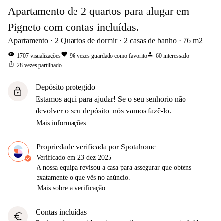
Apartamento de 2 quartos para alugar em
Pigneto com contas incluídas.
Apartamento
2
Quartos de dormir
2
casas de banho
76
m2
visibility
favorite
person
1707
visualizações
96
vezes guardado como favorito
60
interessado
ios_share
28
vezes partilhado
Depósito protegido
lock
Estamos aqui para ajudar! Se o seu senhorio não
devolver o seu depósito, nós vamos fazê-lo.
Mais informações
Propriedade verificada por Spotahome
Verificado em
23 dez 2025
A nossa equipa revisou a casa para assegurar que obténs
exatamente o que vês no anúncio.
Mais sobre a verificação
Contas incluídas
euro