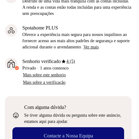
Desfrute de uma vida mais tranquila com as contas incluídas.
A renda e as contas estão todas incluídas para uma experiência
sem preocupações
Spotahome PLUS
Oferece a experiência mais segura para nossos inquilinos ao
fornecer acesso aos mais altos padrões de segurança e suporte
adicional durante o arrendamento.
Ver mais
star
Senhorio verificado
4 (5)
Privado
·
1 anos
connosco
Mais sobre este senhorio
Mais sobre a verificação
Com alguma dúvida?
sentiment_very_satisfied
Se tiver alguma dúvida ou pergunta sobre este anúncio,
estamos aqui para ajudar.
Contacte a Nossa Equipa