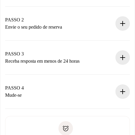
Processo de reserva 100% online.
Casas e Proprietários verificados.
Você tem todas as informações necessárias
PASSO 2
antecipadamente.
Envie o seu pedido de reserva
Envie detalhes básicos do seu perfil e método de
pagamento.
Não cobramos nada até que o proprietário confirme.
PASSO 3
Receba resposta em menos de 24 horas
O proprietário tem até 24 horas para confirmar.
Se aceita, faremos a cobrança e conectaremos você ao
proprietário.
PASSO 4
Se recusada: não cobraremos nada e ofereceremos
Mude-se
alternativas.
Combine os detalhes da chegada com o proprietário,
Documentos necessários para “
Spotahome plus
”.
entrega das chaves, etc.
Documento de identidade ou Passaporte
A Spotahome só transferirá o primeiro pagamento se você
Comprovante de solvência
não comunicar nenhum problema.
Débito direto bancário