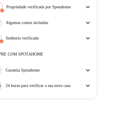
Propriedade verificada por Spotahome
A nossa equipa revisou a casa para assegurar que
obténs exatamente o que vês no anúncio.
Algumas contas incluídas
Mais sobre a verificação
Algumas despesas estão incluídas, outras não.
Verifica a descrição do anúncio para ver quais as
Senhorio verificado
despesas estão incluídas na tua renda e quais terás de
Profissional
·
4 anos
connosco
pagar à parte.
Mais sobre este senhorio
PRE COM SPOTAHOME
Mais sobre a verificação
Garantia Spotahome
Se o proprietário cancelar a sua reserva com pouca
antecedência, nós iremos A) pagar um hotel e ajudá-
24 horas para verificar a sua nova casa
lo a encontrar novo alojamento, ou B) reembolsar o
Se a propriedade não corresponder ao prometido no
seu dinheiro na totalidade.
nosso anúncio, tem 24 horas depois de se mudar para
pedir para ser realojado.