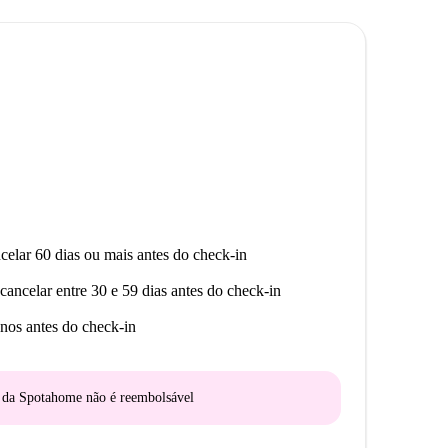
 diversas opções gastronômicas, como pizzarias
Gallo Matto e a La Pizzetta. Para culinária japonesa, o
o Coop, do restaurante Pescato e muito mais,
am sempre ao seu alcance.
celar 60 dias ou mais antes do check-in
cancelar entre 30 e 59 dias antes do check-in
nos antes do check-in
o da Spotahome
não é reembolsável