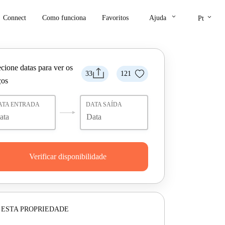
keyboard_arrow_down
keyboard_arrow_down
Connect
Como funciona
Favoritos
Ajuda
Pt
cione datas para ver os
33
121
ços
ATA ENTRADA
DATA SAÍDA
Verificar disponibilidade
 ESTA PROPRIEDADE