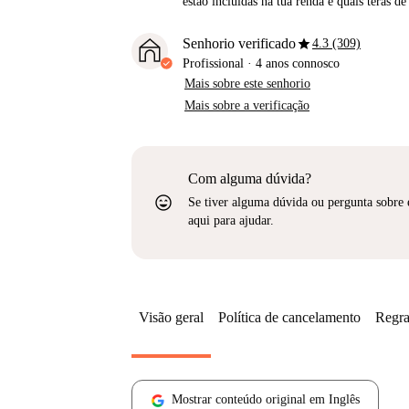
estão incluídas na tua renda e quais terás de
star
Senhorio verificado
4.3 (309)
Profissional
·
4 anos
connosco
Mais sobre este senhorio
Mais sobre a verificação
Com alguma dúvida?
sentiment_very_satisfied
Se tiver alguma dúvida ou pergunta sobre 
aqui para ajudar.
Visão geral
Política de cancelamento
Regra
Mostrar conteúdo original em Inglês