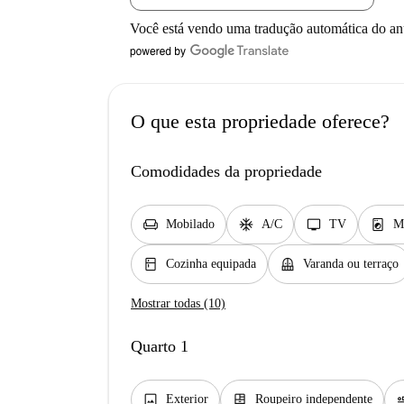
Você está vendo uma tradução automática do a
O que esta propriedade oferece?
Comodidades da propriedade
chair
ac_unit
tv
local_laundry_service
Mobilado
A/C
TV
M
kitchen
balcony
Cozinha equipada
Varanda ou terraço
Mostrar todas (10)
Quarto 1
image
dresser
airline_
Exterior
Roupeiro independente