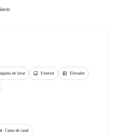
núncio
image
elevator
áquina de lavar
Exterior
Elevador
seat_flat
Cama de casal