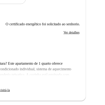
O certificado energético foi solicitado ao senhorio.
Ver detalhes
ara? Este apartamento de 1 quarto oferece
condicionado individual, sistema de aquecimento
avanderia privativa. A cozinha está equipada com
facilitando o preparo de refeições. A casa dispõe de
levador. Verificado pela Spotahome para sua
isitá-la
incluídas, enquanto as demais são pagas mediante