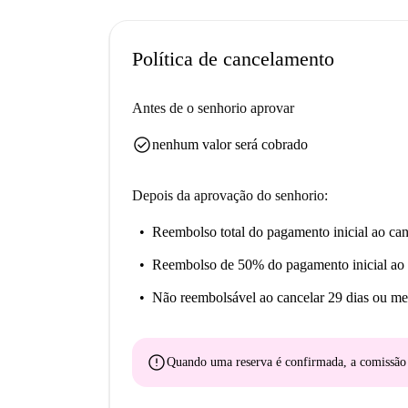
O bairro de Castel Giubileo Serpentara oferece
próximas, como a Olio-Pizza e Fritti, a Pizzeria 
Sushiko Da Vinci fica próximo, além do mercad
Política de cancelamento
garantindo que itens essenciais e prazeres estej
Antes de o senhorio aprovar
check_circle
nenhum valor será cobrado
Depois da aprovação do senhorio:
Reembolso total do pagamento inicial
ao can
Reembolso de 50% do pagamento inicial
ao 
Não reembolsável
ao cancelar 29 dias ou me
error
Quando uma reserva é confirmada, a comissã