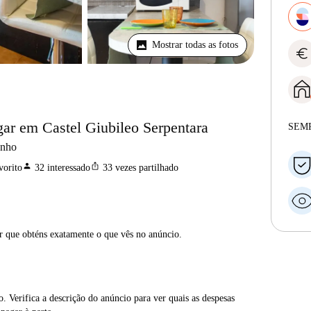
Mostrar todas as fotos
euro
gar em Castel Giubileo Serpentara
SEM
anho
person
ios_share
vorito
32
interessado
33
vezes partilhado
ar que obténs exatamente o que vês no anúncio.
. Verifica a descrição do anúncio para ver quais as despesas