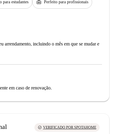
business_center
to para estudantes
Perfeito para profissionais
seu arrendamento, incluindo o mês em que se mudar e
mente em caso de renovação.
nal
check_circle
VERIFICADO POR SPOTAHOME