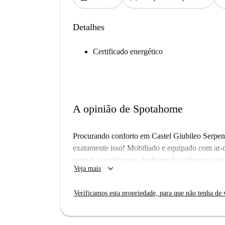
Detalhes
Certificado energético
A opinião de Spotahome
Procurando conforto em Castel Giubileo Serpent
exatamente isso! Mobiliado e equipado com ar-
central, varanda para desfrutar do ar fresco e l
keyboard_arrow_down
Veja mais
eletrodomésticos modernos, incluindo um forno, 
TV para relaxar e o prédio oferece acesso por e
Verificamos esta propriedade, para que não tenha de v
tranquilidade. As contas de água e Wi-Fi estão 
fatura ou pagamento ao proprietário.