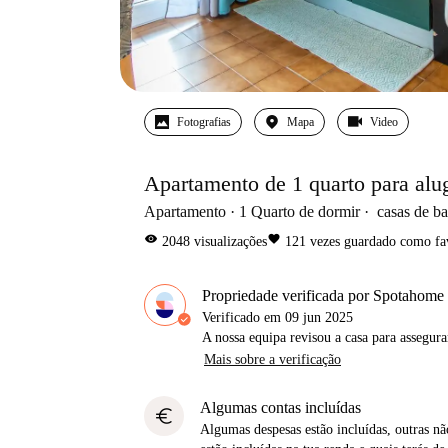
Fotografias
Mapa
Video
Apartamento de 1 quarto para alu
Apartamento
1
Quarto de dormir
casas de b
visibility
favorite
2048
visualizações
121
vezes guardado como fa
Propriedade verificada por Spotahome
Verificado em
09 jun 2025
A nossa equipa revisou a casa para assegur
Mais sobre a verificação
Algumas contas incluídas
euro
Algumas despesas estão incluídas, outras não