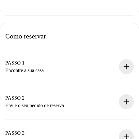
Como reservar
PASSO 1
Encontre a sua casa
Processo de reserva 100% online.
Casas e Proprietários verificados.
Você tem todas as informações necessárias
PASSO 2
antecipadamente.
Envie o seu pedido de reserva
Envie detalhes básicos do seu perfil e método de
pagamento.
Não cobramos nada até que o proprietário confirme.
PASSO 3