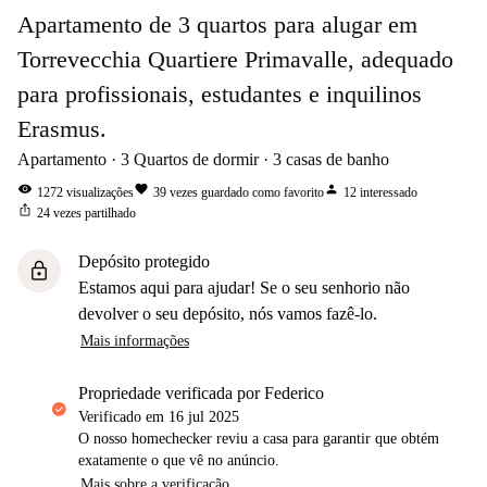
Apartamento de 3 quartos para alugar em
Torrevecchia Quartiere Primavalle, adequado
para profissionais, estudantes e inquilinos
Erasmus.
Apartamento
3
Quartos de dormir
3
casas de banho
visibility
favorite
person
1272
visualizações
39
vezes guardado como favorito
12
interessado
ios_share
24
vezes partilhado
Depósito protegido
lock
Estamos aqui para ajudar! Se o seu senhorio não
devolver o seu depósito, nós vamos fazê-lo.
Mais informações
propriedade verificada por Federico
Verificado em
16 jul 2025
O nosso homechecker reviu a casa para garantir que obtém
exatamente o que vê no anúncio.
Mais sobre a verificação