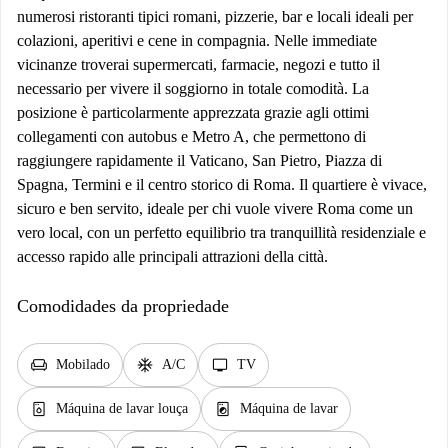
numerosi ristoranti tipici romani, pizzerie, bar e locali ideali per
colazioni, aperitivi e cene in compagnia. Nelle immediate
vicinanze troverai supermercati, farmacie, negozi e tutto il
necessario per vivere il soggiorno in totale comodità. La
posizione è particolarmente apprezzata grazie agli ottimi
collegamenti con autobus e Metro A, che permettono di
raggiungere rapidamente il Vaticano, San Pietro, Piazza di
Spagna, Termini e il centro storico di Roma. Il quartiere è vivace,
sicuro e ben servito, ideale per chi vuole vivere Roma come un
vero local, con un perfetto equilibrio tra tranquillità residenziale e
accesso rapido alle principali attrazioni della città.
Comodidades da propriedade
chair
ac_unit
tv
Mobilado
A/C
TV
dishwasher_gen
local_laundry_service
Máquina de lavar louça
Máquina de lavar