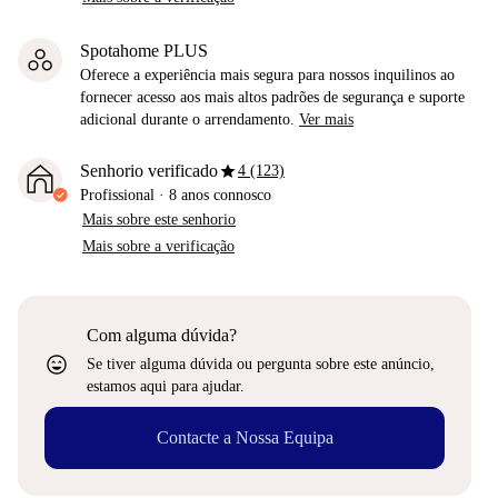
Spotahome PLUS
Oferece a experiência mais segura para nossos inquilinos ao
fornecer acesso aos mais altos padrões de segurança e suporte
adicional durante o arrendamento.
Ver mais
star
Senhorio verificado
4 (123)
Profissional
·
8 anos
connosco
Mais sobre este senhorio
Mais sobre a verificação
Com alguma dúvida?
sentiment_very_satisfied
Se tiver alguma dúvida ou pergunta sobre este anúncio,
estamos aqui para ajudar.
Contacte a Nossa Equipa