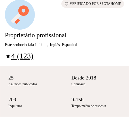
check_circle
VERIFICADO POR SPOTAHOME
Proprietário profissional
Este senhorio fala Italiano, Inglês, Espanhol
4 (123)
star
25
Desde 2018
Anúncios publicados
Connosco
209
9-15h
Inquilinos
Tempo médio de resposta