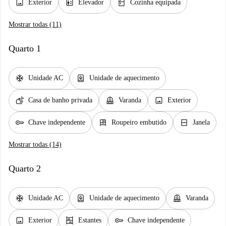
image
elevator
kitchen
Exterior
Elevador
Cozinha equipada
Mostrar todas (11)
Quarto 1
ac_unit
water_heater
Unidade AC
Unidade de aquecimento
soap
balcony
image
Casa de banho privada
Varanda
Exterior
key
dresser
window_closed
Chave independente
Roupeiro embutido
Janela
Mostrar todas (14)
Quarto 2
ac_unit
water_heater
balcony
Unidade AC
Unidade de aquecimento
Varanda
image
shelves
key
Exterior
Estantes
Chave independente