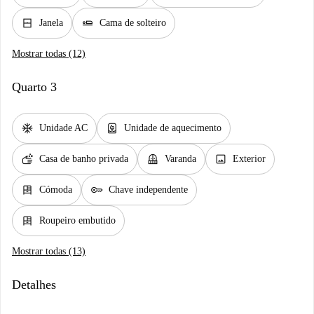
window_closed
airline_seat_flat
Janela
Cama de solteiro
Mostrar todas (12)
Quarto 3
ac_unit
water_heater
Unidade AC
Unidade de aquecimento
soap
balcony
image
Casa de banho privada
Varanda
Exterior
dresser
key
Cómoda
Chave independente
dresser
Roupeiro embutido
Mostrar todas (13)
Detalhes