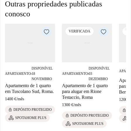
Outras propriedades publicadas
conosco
VERIFICADA
VE
DISPONÍVEL
DISPONÍVEL
APART
APARTAMENTO
18
APARTAMENTO
03
■
■
NOVEMBRO
DEZEMBRO
Aparta
Apartamento de 1 quarto
Apartamento de 1 quarto
para a
em Tuscolano Sud, Roma.
para alugar em Rione
Berto
Testaccio, Roma
1400 €
/
mês
1200 €
1300 €
/
mês
lock
DEPÓSITO PROTEGIDO
lock
D
lock
DEPÓSITO PROTEGIDO
SPOTAHOME PLUS
SPOTAHOME PLUS