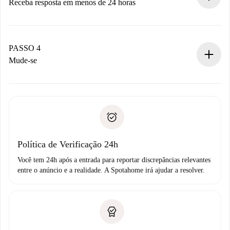
Receba resposta em menos de 24 horas
O proprietário tem até 24 horas para confirmar.
Se aceita, faremos a cobrança e conectaremos você ao
proprietário.
PASSO 4
Se recusada: não cobraremos nada e ofereceremos
Mude-se
alternativas.
Combine os detalhes da chegada com o proprietário,
Documentos necessários para “
Spotahome plus
”.
entrega das chaves, etc.
Documento de identidade ou Passaporte
A Spotahome só transferirá o primeiro pagamento se você
Comprovante de solvência
não comunicar nenhum problema.
Débito direto bancário
Política de Verificação 24h
Você tem 24h após a entrada para reportar discrepâncias relevantes
entre o anúncio e a realidade. A Spotahome irá ajudar a resolver.