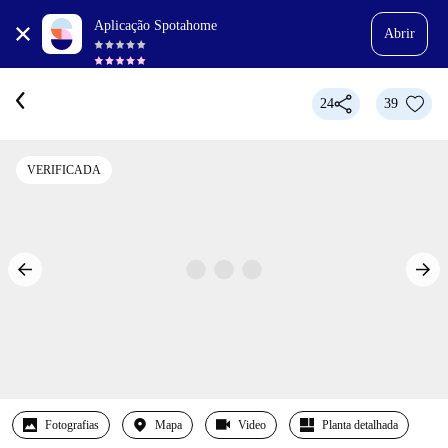
Aplicação Spotahome
Abrir
24
39
VERIFICADA
Fotografias
Mapa
Video
Planta detalhada