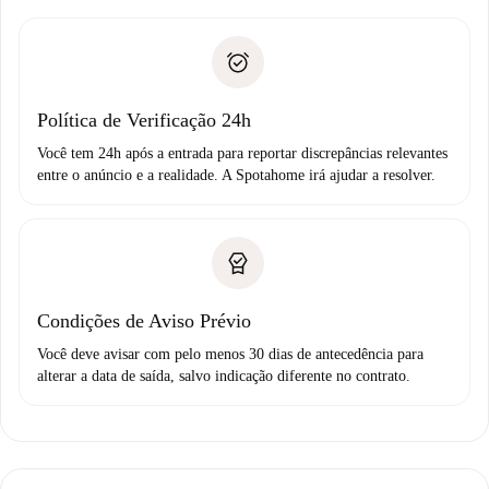
entrega das chaves, etc.
Documento de identidade ou Passaporte
A Spotahome só transferirá o primeiro pagamento se você
Comprovante de solvência
não comunicar nenhum problema.
Débito direto bancário
Política de Verificação 24h
Você tem 24h após a entrada para reportar discrepâncias relevantes
entre o anúncio e a realidade. A Spotahome irá ajudar a resolver.
Condições de Aviso Prévio
Você deve avisar com pelo menos 30 dias de antecedência para
alterar a data de saída, salvo indicação diferente no contrato.