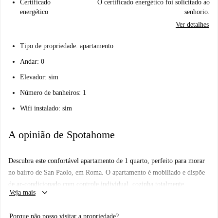
Certificado
O certificado energético foi solicitado ao
energético
senhorio.
Ver detalhes
Tipo de propriedade: apartamento
Andar: 0
Elevador: sim
Número de banheiros: 1
Wifi instalado: sim
A opinião de Spotahome
Descubra este confortável apartamento de 1 quarto, perfeito para morar
no bairro de San Paolo, em Roma. O apartamento é mobiliado e dispõe
de ar-condicionado com controle individual, cozinha totalmente
keyboard_arrow_down
Veja mais
equipada com forno e máquina de lavar roupa privativa. Além disso,
você encontrará uma TV para entretenimento e uma varanda para
Porque não posso visitar a propriedade?