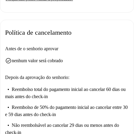
relaxar. Embora este anúncio não tenha sido verificado pessoalmente por
um homechecker da Spotahome, tenha certeza de que todos os
proprietários da Spotahome passam por um processo completo de
verificação.
Política de cancelamento
A região de San Paolo oferece vários pontos de interesse perto da
propriedade. O apartamento fica perto da Università degli Studi Roma
Tre - Dipartimento di Matematica e Fisica e do Dipartimento di
Antes de o senhorio aprovar
Ingegneria, ambos a uma curta distância a pé. Para refeições, você
check_circle
nenhum valor será cobrado
encontrará o Branchi Maurizio, o Botteguccia Pizza & Birra e o Cantieri
Marconi. Além disso, outras comodidades, como o mercado Pali e o
restaurante chinês Sinosteria, também estão disponíveis nas
Depois da aprovação do senhorio:
proximidades.
Reembolso total do pagamento inicial
ao cancelar 60 dias ou
mais antes do check-in
Reembolso de 50% do pagamento inicial
ao cancelar entre 30
e 59 dias antes do check-in
Não reembolsável
ao cancelar 29 dias ou menos antes do
check-in