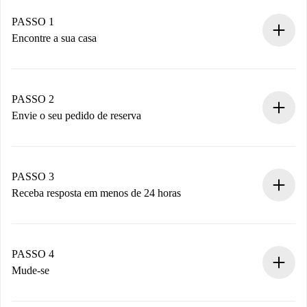
PASSO 1
Encontre a sua casa
Processo de reserva 100% online.
Casas e Proprietários verificados.
Você tem todas as informações necessárias
PASSO 2
antecipadamente.
Envie o seu pedido de reserva
Envie detalhes básicos do seu perfil e método de
pagamento.
Não cobramos nada até que o proprietário confirme.
PASSO 3
Receba resposta em menos de 24 horas
O proprietário tem até 24 horas para confirmar.
Se aceita, faremos a cobrança e conectaremos você ao
proprietário.
PASSO 4
Se recusada: não cobraremos nada e ofereceremos
Mude-se
alternativas.
Combine os detalhes da chegada com o proprietário,
Documentos necessários para “
Spotahome plus
”.