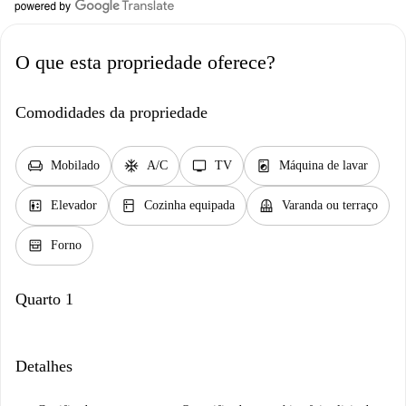
O que esta propriedade oferece?
Comodidades da propriedade
chair
ac_unit
tv
local_laundry_service
Mobilado
A/C
TV
Máquina de lavar
elevator
kitchen
balcony
Elevador
Cozinha equipada
Varanda ou terraço
oven_gen
Forno
Quarto 1
Detalhes