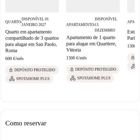
DISPONÍVEL 01
DISPONÍVEL
QUARTO
APART
■
JANEIRO 2027
APARTAMENTO
13
■
DEZEMBRO
Quarto em apartamento
Estúdi
Apartamento de 1 quarto
compartilhado de 3 quartos
Pariol
para alugar em Quartiere,
para alugar em San Paolo,
1300 €
Vittoria
Roma
lock
D
1300 €
/
mês
600 €
/
mês
lock
DEPÓSITO PROTEGIDO
lock
DEPÓSITO PROTEGIDO
SPOTAHOME PLUS
SPOTAHOME PLUS
Como reservar