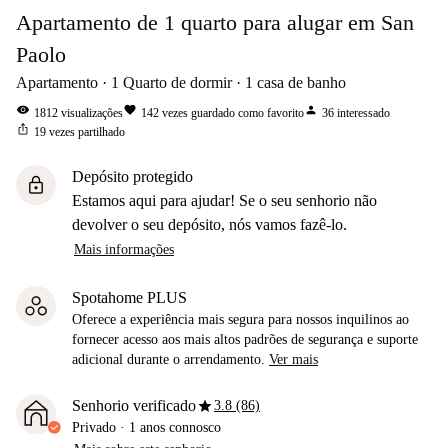
Apartamento de 1 quarto para alugar em San
Paolo
Apartamento
1
Quarto de dormir
1
casa de banho
visibility
favorite
person
1812
visualizações
142
vezes guardado como favorito
36
interessado
ios_share
19
vezes partilhado
Depósito protegido
lock
Estamos aqui para ajudar! Se o seu senhorio não
devolver o seu depósito, nós vamos fazê-lo.
Mais informações
Spotahome PLUS
Oferece a experiência mais segura para nossos inquilinos ao
fornecer acesso aos mais altos padrões de segurança e suporte
adicional durante o arrendamento.
Ver mais
star
Senhorio verificado
3.8 (86)
Privado
·
1 anos
connosco