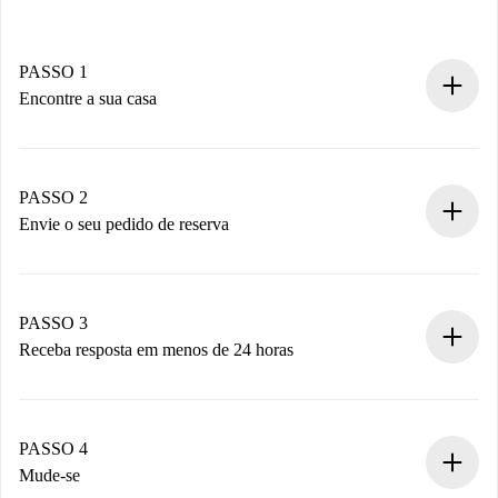
PASSO 1
Encontre a sua casa
Processo de reserva 100% online.
Casas e Proprietários verificados.
Você tem todas as informações necessárias
PASSO 2
antecipadamente.
Envie o seu pedido de reserva
Envie detalhes básicos do seu perfil e método de
pagamento.
Não cobramos nada até que o proprietário confirme.
PASSO 3
Receba resposta em menos de 24 horas
O proprietário tem até 24 horas para confirmar.
Se aceita, faremos a cobrança e conectaremos você ao
proprietário.
PASSO 4
Se recusada: não cobraremos nada e ofereceremos
Mude-se