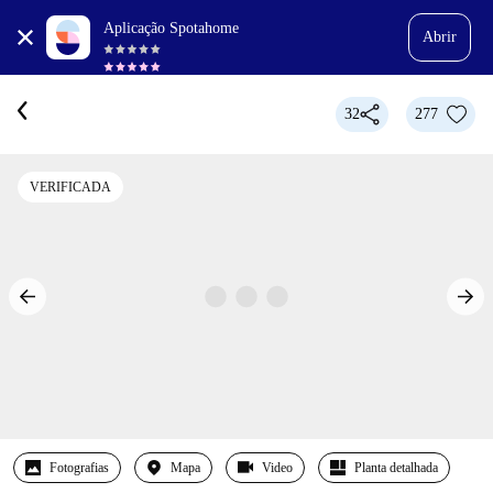
Aplicação Spotahome
Abrir
32
277
VERIFICADA
Fotografias
Mapa
Video
Planta detalhada