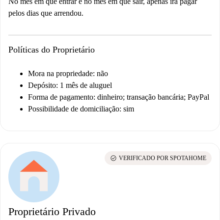
No mês em que entrar e no mês em que sair, apenas irá pagar
pelos dias que arrendou.
Políticas do Proprietário
Mora na propriedade: não
Depósito: 1 mês de aluguel
Forma de pagamento: dinheiro; transação bancária; PayPal
Possibilidade de domiciliação: sim
check_circle
VERIFICADO POR SPOTAHOME
Proprietário Privado