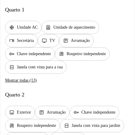
Quarto 1
ac_unit
water_heater
Unidade AC
Unidade de aquecimento
desk
tv
package
Secretária
TV
Arrumação
key
dresser
Chave independente
Roupeiro independente
window_closed
Janela com vista para a rua
Mostrar todas (13)
Quarto 2
image
package
key
Exterior
Arrumação
Chave independente
dresser
window_closed
Roupeiro independente
Janela com vista para jardim