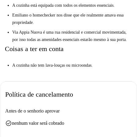
outros mercados locais. O bairro também oferece diversas opções de
A cozinha está equipada com todos os elementos essenciais.
restaurantes, como o Incontrada Roma e o Babù, garantindo que você
Emiliano o homechecker nos disse que ele realmente amava essa
tenha muitas alternativas para satisfazer suas necessidades culinárias.
propriedade.
Via Appia Nuova é uma rua residencial e comercial movimentada,
por isso todas as amenidades essenciais estarão mesmo à sua porta.
Coisas a ter em conta
A cozinha não tem lava-louças ou microondas.
Política de cancelamento
Antes de o senhorio aprovar
check_circle
nenhum valor será cobrado