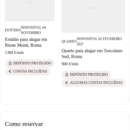
DISPONÍVEL 04
ESTÚDIO
■
NOVEMBRO
DISPONÍVEL 02 FEVEREIRO
Estúdio para alugar em
QUARTO
■
2027
Rione Monti, Roma
Quarto para alugar em Tuscolano
1300 €
/
mês
Sud, Roma
lock
DEPÓSITO PROTEGIDO
900 €
/
mês
euro
CONTAS INCLUÍDAS
lock
DEPÓSITO PROTEGIDO
euro
ALGUMAS CONTAS INCLUÍDAS
Como reservar