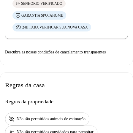
check_circle
SENHORIO VERIFICADO
GARANTIA SPOTAHOME
24H PARA VERIFICAR SUA NOVA CASA
Descubra as nossas condições de cancelamento transparentes
Regras da casa
Regras da propriedade
pet_supplies
Não são permitidos animais de estimação
person_add
Não são permitidos convidados para pernoitar