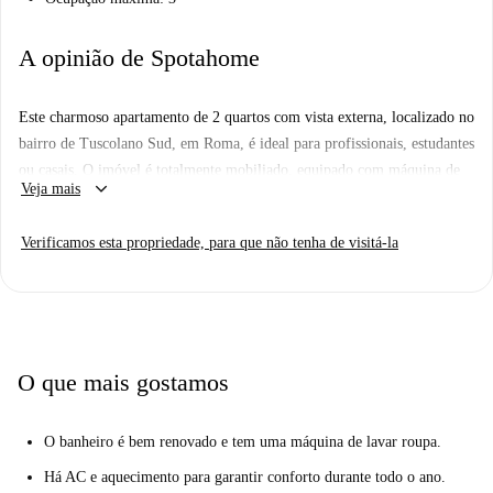
A opinião de Spotahome
Este charmoso apartamento de 2 quartos com vista externa, localizado no
bairro de Tuscolano Sud, em Roma, é ideal para profissionais, estudantes
ou casais. O imóvel é totalmente mobiliado, equipado com máquina de
keyboard_arrow_down
Veja mais
lavar roupa privativa e ar-condicionado central para o seu conforto. O
apartamento também possui sistema de aquecimento elétrico e cozinha
Verificamos esta propriedade, para que não tenha de visitá-la
equipada para que você possa preparar suas refeições. Este imóvel passou
por um processo de verificação de qualidade realizado pela Spotahome,
garantindo uma descrição precisa de todas as suas características e
comodidades.
Situado no dinâmico bairro de Tuscolano Sud, este apartamento fica a
O que mais gostamos
uma curta distância de diversos pontos turísticos e conveniências. O
histórico Arco de Druso, uma importante atração turística, está nas
O banheiro é bem renovado e tem uma máquina de lavar roupa.
proximidades. Além disso, você encontrará uma vibrante seleção de
opções gastronômicas e de compras na região, como o Tigre Amico e
Há AC e aquecimento para garantir conforto durante todo o ano.