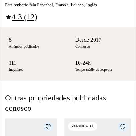
Este senhorio fala Espanhol, Francês, Italiano, Inglês
4.3 (12)
star
8
Desde 2017
Anúncios publicados
Connosco
111
10-24h
Inquilinos
Tempo médio de resposta
Outras propriedades publicadas
conosco
VERIFICADA