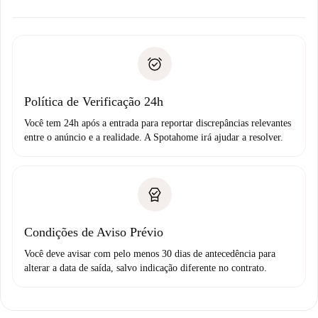
alternativas.
Combine os detalhes da chegada com o proprietário,
Documentos necessários para “
Spotahome plus
”.
entrega das chaves, etc.
Documento de identidade ou Passaporte
A Spotahome só transferirá o primeiro pagamento se você
Comprovante de solvência
não comunicar nenhum problema.
Débito direto bancário
Política de Verificação 24h
Você tem 24h após a entrada para reportar discrepâncias relevantes
entre o anúncio e a realidade. A Spotahome irá ajudar a resolver.
Condições de Aviso Prévio
Você deve avisar com pelo menos 30 dias de antecedência para
alterar a data de saída, salvo indicação diferente no contrato.