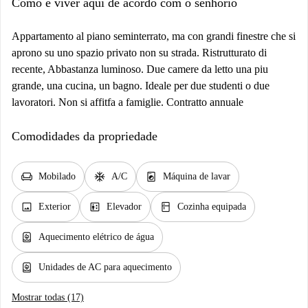
Como é viver aqui de acordo com o senhorio
Appartamento al piano seminterrato, ma con grandi finestre che si
aprono su uno spazio privato non su strada. Ristrutturato di
recente, Abbastanza luminoso. Due camere da letto una piu
grande, una cucina, un bagno. Ideale per due studenti o due
lavoratori. Non si affitfa a famiglie. Contratto annuale
Comodidades da propriedade
chair
ac_unit
local_laundry_service
Mobilado
A/C
Máquina de lavar
image
elevator
kitchen
Exterior
Elevador
Cozinha equipada
water_heater
Aquecimento elétrico de água
water_heater
Unidades de AC para aquecimento
Mostrar todas (17)