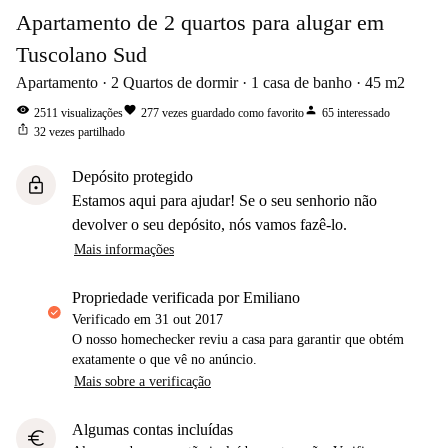
Apartamento de 2 quartos para alugar em
Tuscolano Sud
Apartamento
2
Quartos de dormir
1
casa de banho
45
m2
visibility
favorite
person
2511
visualizações
277
vezes guardado como favorito
65
interessado
ios_share
32
vezes partilhado
Depósito protegido
lock
Estamos aqui para ajudar! Se o seu senhorio não
devolver o seu depósito, nós vamos fazê-lo.
Mais informações
propriedade verificada por Emiliano
Verificado em
31 out 2017
O nosso homechecker reviu a casa para garantir que obtém
exatamente o que vê no anúncio.
Mais sobre a verificação
Algumas contas incluídas
euro