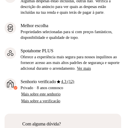
Algumas despesas estão incluídas, outras não. Verifica a
descrição do anúncio para ver quais as despesas estão
incluídas na tua renda e quais terás de pagar à parte.
Melhor escolha
Propriedades selecionadas para si com preços fantásticos,
disponibilidade e qualidade de topo.
Spotahome PLUS
Oferece a experiência mais segura para nossos inquilinos ao
fornecer acesso aos mais altos padrões de segurança e suporte
adicional durante o arrendamento.
Ver mais
star
Senhorio verificado
4.3 (12)
Privado
·
8 anos
connosco
Mais sobre este senhorio
Mais sobre a verificação
Com alguma dúvida?