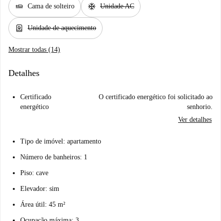
airline_seat_flat
ac_unit
Cama de solteiro
Unidade AC
water_heater
Unidade de aquecimento
Mostrar todas (14)
Detalhes
Certificado
O certificado energético foi solicitado ao
energético
senhorio.
Ver detalhes
Tipo de imóvel: apartamento
Número de banheiros: 1
Piso: cave
Elevador: sim
Área útil: 45 m²
Ocupação máxima: 3