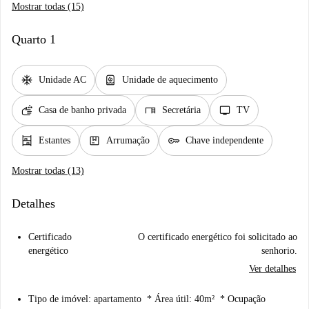
Mostrar todas (15)
Quarto 1
ac_unit
water_heater
Unidade AC
Unidade de aquecimento
soap
desk
tv
Casa de banho privada
Secretária
TV
shelves
package
key
Estantes
Arrumação
Chave independente
Mostrar todas (13)
Detalhes
Certificado
O certificado energético foi solicitado ao
energético
senhorio.
Ver detalhes
Tipo de imóvel: apartamento * Área útil: 40m² * Ocupação