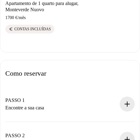
Apartamento de 1 quarto para alugar,
Monteverde Nuovo
1700 €
/
mês
euro
CONTAS INCLUÍDAS
Como reservar
PASSO 1
Encontre a sua casa
Processo de reserva 100% online.
Casas e Proprietários verificados.
Você tem todas as informações necessárias
PASSO 2