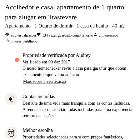
Acolhedor e casal apartamento de 1 quarto
para alugar em Trastevere
Apartamento
1
Quarto de dormir
1
casa de banho
40
m2
visibility
favorite
person
935
visualizações
134
vezes guardado como favorito
2
interessado
ios_share
3
vezes partilhado
propriedade verificada por Audrey
Verificado em
09 dez 2017
O nosso homechecker reviu a casa para garantir que obtém
exatamente o que vê no anúncio.
Mais sobre a verificação
Contas incluídas
euro
Desfrute de uma vida mais tranquila com as contas incluídas.
A renda e as contas estão todas incluídas para uma experiência
sem preocupações
Melhor escolha
Propriedades selecionadas para si com preços fantásticos,