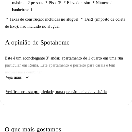
máxima: 2 pessoas * Piso: 3º * Elevador: sim * Número de
banheiros: 1
* Taxas de construção: incluídas no aluguel * TARI (imposto de coleta
de lixo): não incluído no aluguel
A opinião de Spotahome
Este é um aconchegante 3º andar, apartamento de 1 quarto em uma rua
particular em Roma. Este apartamento é perfeito para casais e tem
móveis para combinar.
keyboard_arrow_down
Veja mais
A propriedade se abre para uma sala de estar combinada, área para
refeições e cozinha. A cozinha não tem forno, mas tem um fogão a gás
Verificamos esta propriedade, para que não tenha de visitá-la
de 4 anéis, além de um microondas, e muito espaço para
armazenamento. Há também aparelhos, incluindo cafeteira e espremedor.
A sala tem um sofá-cama enorme, uma mesa de jantar e cadeiras, uma
pequena televisão e um grande armário - o espaço perfeito para passar as
suas noites.
O que mais gostamos