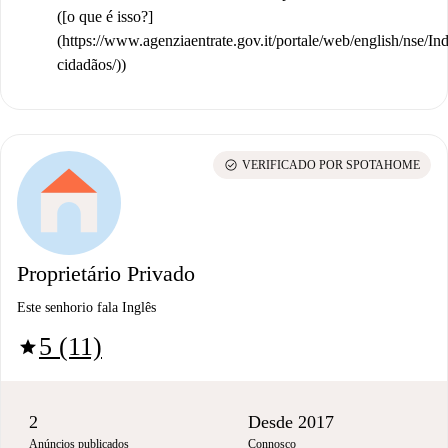
([o que é isso?]
(https://www.agenziaentrate.gov.it/portale/web/english/nse/I
cidadãos/))
check_circle
VERIFICADO POR SPOTAHOME
Proprietário Privado
Este senhorio fala Inglês
5 (11)
star
2
Desde 2017
Anúncios publicados
Connosco