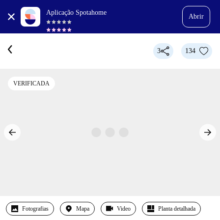
Aplicação Spotahome
Abrir
3
134
VERIFICADA
Fotografias
Mapa
Video
Planta detalhada