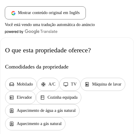
Mostrar conteúdo original em Inglês
Você está vendo uma tradução automática do anúncio
O que esta propriedade oferece?
Comodidades da propriedade
chair
ac_unit
tv
local_laundry_service
Mobilado
A/C
TV
Máquina de lavar
elevator
kitchen
Elevador
Cozinha equipada
water_heater
Aquecimento de água a gás natural
water_heater
Aquecimento a gás natural