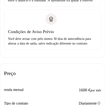
entre o anúncio e a realidade. A Spotahome irá ajudar a resolver.
Condições de Aviso Prévio
Você deve avisar com pelo menos 30 dias de antecedência para
alterar a data de saída, salvo indicação diferente no contrato.
Preço
renda mensal
1600 €
por mês
info
Tipo de contrato
Diariamente