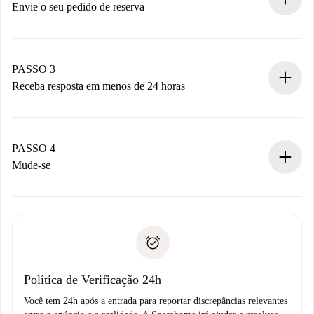
antecipadamente.
Envie o seu pedido de reserva
Envie detalhes básicos do seu perfil e método de
pagamento.
Não cobramos nada até que o proprietário confirme.
PASSO 3
Receba resposta em menos de 24 horas
O proprietário tem até 24 horas para confirmar.
Se aceita, faremos a cobrança e conectaremos você ao
proprietário.
PASSO 4
Se recusada: não cobraremos nada e ofereceremos
Mude-se
alternativas.
Combine os detalhes da chegada com o proprietário,
Documentos necessários para “
Spotahome plus
”.
entrega das chaves, etc.
Documento de identidade ou Passaporte
A Spotahome só transferirá o primeiro pagamento se você
Comprovante de solvência
não comunicar nenhum problema.
Débito direto bancário
Política de Verificação 24h
Você tem 24h após a entrada para reportar discrepâncias relevantes