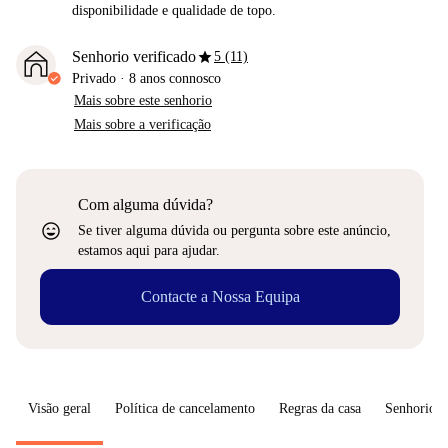
disponibilidade e qualidade de topo.
star
Senhorio verificado
5 (11)
Privado
·
8 anos
connosco
Mais sobre este senhorio
Mais sobre a verificação
Com alguma dúvida?
sentiment_very_satisfied
Se tiver alguma dúvida ou pergunta sobre este anúncio,
estamos aqui para ajudar.
Contacte a Nossa Equipa
Visão geral
Política de cancelamento
Regras da casa
Senhorio