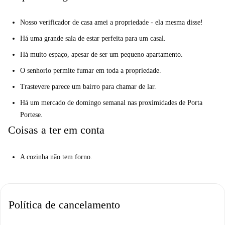
O quarto é o seguinte, e tem uma cama de casal queen size, um guarda-
roupa de casal e também uma casa de banho en-suite. O banheiro é
Nosso verificador de casa amei a propriedade - ela mesma disse!
moderno, com uma série de recursos extras, incluindo um secador de
Há uma grande sala de estar perfeita para um casal.
cabelo, e há também uma espaçosa cabine de duche, sanita e bidé,
lavatório, espelho e estantes para armazenamento. O banheiro também
Há muito espaço, apesar de ser um pequeno apartamento.
abriga uma máquina de lavar roupa.
O senhorio permite fumar em toda a propriedade.
O apartamento está em uma excelente localização entre o encantador
Trastevere parece um bairro para chamar de lar.
Travestere e o Centro Storico. Trastevere é uma região pitoresca e bonita
Há um mercado de domingo semanal nas proximidades de Porta
de Roma, cheia de ruas de paralelepípedos e autênticos restaurantes
Portese.
italianos. Você vai se sentir em casa apesar de não estar no centro da
Coisas a ter em conta
cidade.
A cozinha não tem forno.
Política de cancelamento