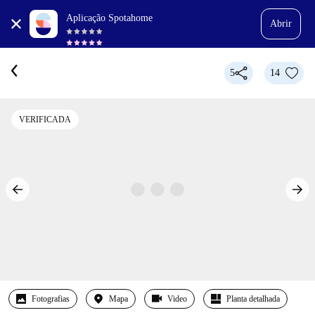
Aplicação Spotahome
Abrir
5
14
VERIFICADA
Fotografias
Mapa
Video
Planta detalhada