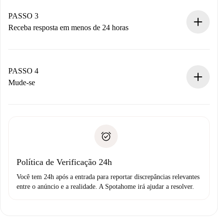
pagamento.
Não cobramos nada até que o proprietário confirme.
PASSO 3
Receba resposta em menos de 24 horas
O proprietário tem até 24 horas para confirmar.
Se aceita, faremos a cobrança e conectaremos você ao
proprietário.
PASSO 4
Se recusada: não cobraremos nada e ofereceremos
Mude-se
alternativas.
Combine os detalhes da chegada com o proprietário,
Documentos necessários para “
Spotahome plus
”.
entrega das chaves, etc.
Documento de identidade ou Passaporte
A Spotahome só transferirá o primeiro pagamento se você
Comprovante de solvência
não comunicar nenhum problema.
Débito direto bancário
Política de Verificação 24h
Você tem 24h após a entrada para reportar discrepâncias relevantes
entre o anúncio e a realidade. A Spotahome irá ajudar a resolver.