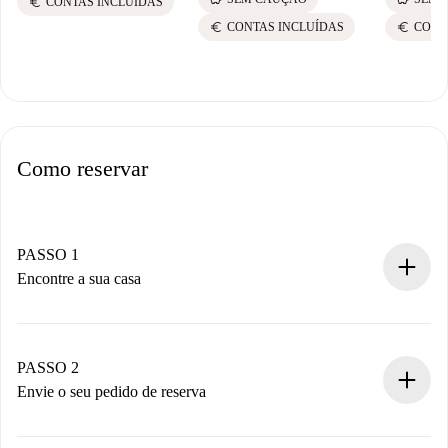
euro
CONTAS INCLUÍDAS
euro
euro
CONTAS INCLUÍDAS
CONT
Como reservar
PASSO 1
Encontre a sua casa
Processo de reserva 100% online.
Casas e Proprietários verificados.
Você tem todas as informações necessárias
PASSO 2
antecipadamente.
Envie o seu pedido de reserva
Envie detalhes básicos do seu perfil e método de