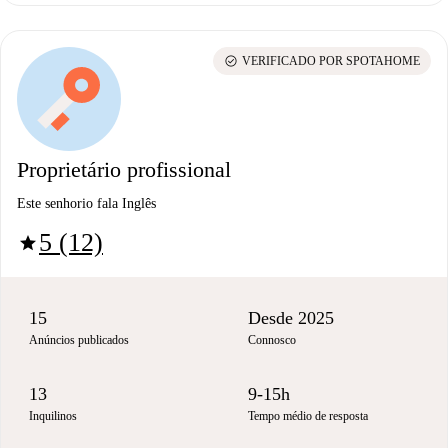
check_circle
VERIFICADO POR SPOTAHOME
Proprietário profissional
Este senhorio fala Inglês
5 (12)
star
15
Desde 2025
Anúncios publicados
Connosco
13
9-15h
Inquilinos
Tempo médio de resposta