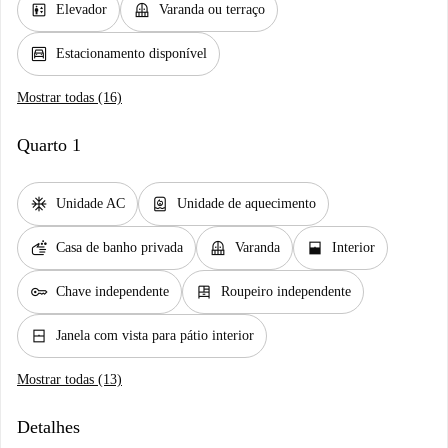
elevator
balcony
Elevador
Varanda ou terraço
garage
Estacionamento disponível
Mostrar todas (16)
Quarto 1
ac_unit
water_heater
Unidade AC
Unidade de aquecimento
soap
balcony
window_open
Casa de banho privada
Varanda
Interior
key
dresser
Chave independente
Roupeiro independente
window_closed
Janela com vista para pátio interior
Mostrar todas (13)
Detalhes