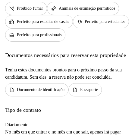
smoke_free
pet_supplies
Proibido fumar
Animais de estimação permitidos
partner_heart
school
Perfeito para estadias de casais
Perfeito para estudantes
business_center
Perfeito para profissionais
Documentos necessários para reservar esta propriedade
Tenha estes documentos prontos para o próximo passo da sua
candidatura. Sem eles, a reserva não pode ser concluída.
description
description
Documento de identificação
Passaporte
Tipo de contrato
Diariamente
No mês em que entrar e no mês em que sair, apenas irá pagar