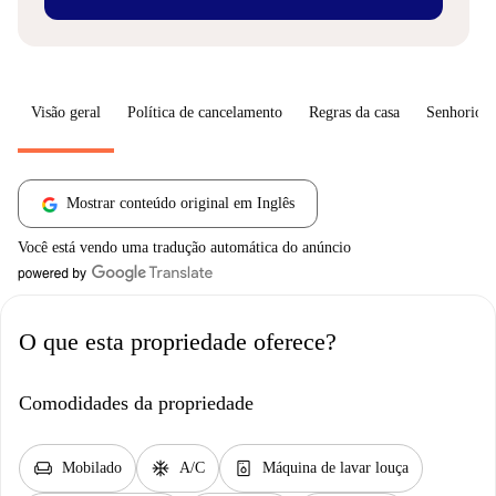
Visão geral
Política de cancelamento
Regras da casa
Senhorio
Mostrar conteúdo original em Inglês
Você está vendo uma tradução automática do anúncio
O que esta propriedade oferece?
Comodidades da propriedade
chair
ac_unit
dishwasher_gen
Mobilado
A/C
Máquina de lavar louça