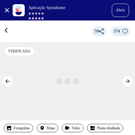
Aplicação Spotahome
Abrir
59
374
VERIFICADA
Fotografias
Mapa
Video
Planta detalhada