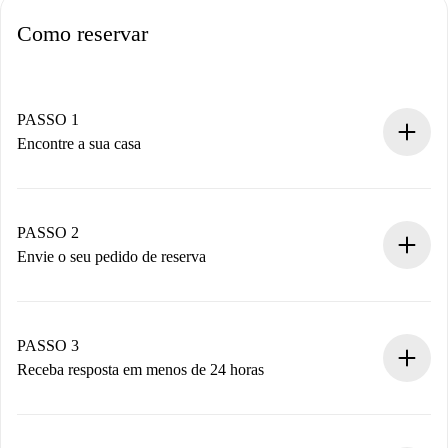
Como reservar
PASSO 1
Encontre a sua casa
Processo de reserva 100% online.
Casas e Proprietários verificados.
Você tem todas as informações necessárias
PASSO 2
antecipadamente.
Envie o seu pedido de reserva
Envie detalhes básicos do seu perfil e método de
pagamento.
Não cobramos nada até que o proprietário confirme.
PASSO 3
Receba resposta em menos de 24 horas
O proprietário tem até 24 horas para confirmar.
Se aceita, faremos a cobrança e conectaremos você ao