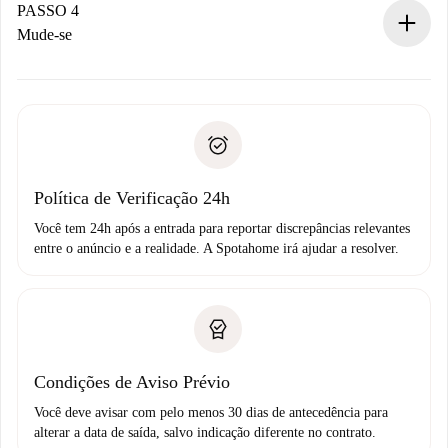
proprietário.
PASSO 4
Se recusada: não cobraremos nada e ofereceremos
Mude-se
alternativas.
Combine os detalhes da chegada com o proprietário,
Documentos necessários para “
Spotahome plus
”.
entrega das chaves, etc.
Documento de identidade ou Passaporte
A Spotahome só transferirá o primeiro pagamento se você
Comprovante de solvência
não comunicar nenhum problema.
Débito direto bancário
Política de Verificação 24h
Você tem 24h após a entrada para reportar discrepâncias relevantes
entre o anúncio e a realidade. A Spotahome irá ajudar a resolver.
Condições de Aviso Prévio
Você deve avisar com pelo menos 30 dias de antecedência para
alterar a data de saída, salvo indicação diferente no contrato.