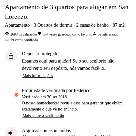
Apartamento de 3 quartos para alugar em San
Lorenzo.
Apartamento
3
Quartos de dormir
2
casas de banho
87
m2
visibility
favorite
person
2690
visualizações
374
vezes guardado como favorito
59
interessado
ios_share
59
vezes partilhado
Depósito protegido
lock
Estamos aqui para ajudar! Se o seu senhorio não
devolver o seu depósito, nós vamos fazê-lo.
Mais informações
propriedade verificada por Federico
Verificado em
30 set 2018
O nosso homechecker reviu a casa para garantir que obtém
exatamente o que vê no anúncio.
Mais sobre a verificação
Algumas contas incluídas
euro