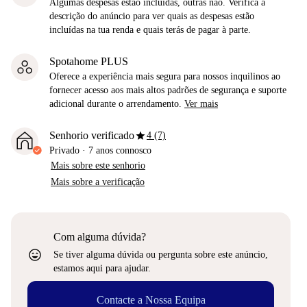
Algumas despesas estão incluídas, outras não. Verifica a
descrição do anúncio para ver quais as despesas estão
incluídas na tua renda e quais terás de pagar à parte.
Spotahome PLUS
Oferece a experiência mais segura para nossos inquilinos ao
fornecer acesso aos mais altos padrões de segurança e suporte
adicional durante o arrendamento.
Ver mais
star
Senhorio verificado
4 (7)
Privado
·
7 anos
connosco
Mais sobre este senhorio
Mais sobre a verificação
Com alguma dúvida?
sentiment_very_satisfied
Se tiver alguma dúvida ou pergunta sobre este anúncio,
estamos aqui para ajudar.
Contacte a Nossa Equipa