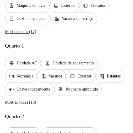
local_laundry_service
image
elevator
Máquina de lavar
Exterior
Elevador
kitchen
balcony
Cozinha equipada
Varanda ou terraço
Mostrar todas (17)
Quarto 1
ac_unit
water_heater
Unidade AC
Unidade de aquecimento
desk
balcony
image
shelves
Secretária
Varanda
Exterior
Estantes
key
dresser
Chave independente
Roupeiro embutido
Mostrar todas (13)
Quarto 2