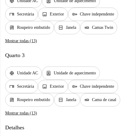
ac_unit
water_heater
Unidade AC
Unidade de aquecimento
desk
image
key
Secretária
Exterior
Chave independente
dresser
window_closed
airline_seat_flat
Roupeiro embutido
Janela
Camas Twin
Mostrar todas (13)
Quarto 3
ac_unit
water_heater
Unidade AC
Unidade de aquecimento
desk
image
key
Secretária
Exterior
Chave independente
dresser
window_closed
airline_seat_flat
Roupeiro embutido
Janela
Cama de casal
Mostrar todas (13)
Detalhes