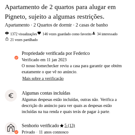
Apartamento de 2 quartos para alugar em
Pigneto, sujeito a algumas restrições.
Apartamento
2
Quartos de dormir
2
casas de banho
visibility
favorite
person
1372
visualizações
146
vezes guardado como favorito
34
interessado
ios_share
21
vezes partilhado
propriedade verificada por Federico
Verificado em
11 jan 2023
O nosso homechecker reviu a casa para garantir que obtém
exatamente o que vê no anúncio.
Mais sobre a verificação
Algumas contas incluídas
euro
Algumas despesas estão incluídas, outras não. Verifica a
descrição do anúncio para ver quais as despesas estão
incluídas na tua renda e quais terás de pagar à parte.
star
Senhorio verificado
5 (13)
Privado
·
11 anos
connosco