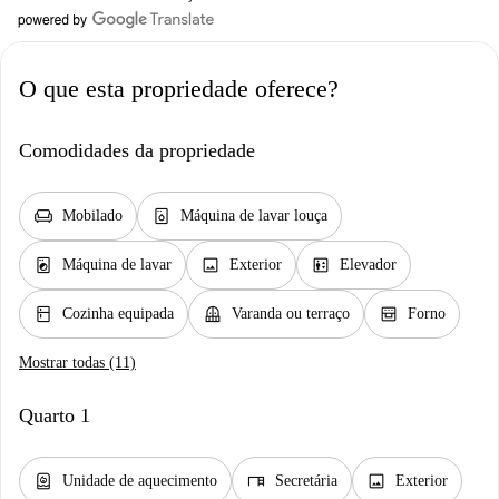
O que esta propriedade oferece?
Comodidades da propriedade
chair
dishwasher_gen
Mobilado
Máquina de lavar louça
local_laundry_service
image
elevator
Máquina de lavar
Exterior
Elevador
kitchen
balcony
oven_gen
Cozinha equipada
Varanda ou terraço
Forno
Mostrar todas (11)
Quarto 1
water_heater
desk
image
Unidade de aquecimento
Secretária
Exterior