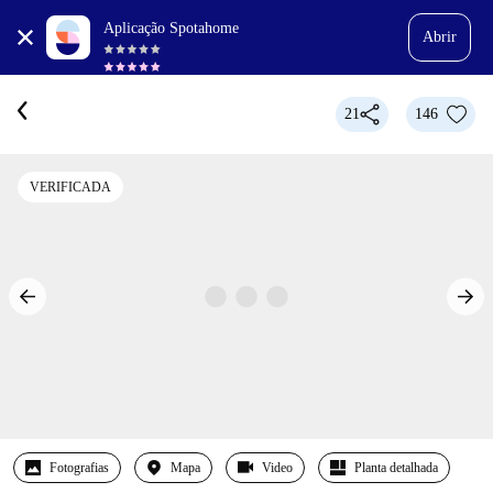
Aplicação Spotahome
Abrir
21
146
VERIFICADA
Fotografias
Mapa
Video
Planta detalhada