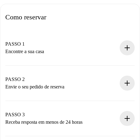
Como reservar
PASSO 1
Encontre a sua casa
Processo de reserva 100% online.
Casas e Proprietários verificados.
Você tem todas as informações necessárias
PASSO 2
antecipadamente.
Envie o seu pedido de reserva
Envie detalhes básicos do seu perfil e método de
pagamento.
Não cobramos nada até que o proprietário confirme.
PASSO 3
Receba resposta em menos de 24 horas
O proprietário tem até 24 horas para confirmar.