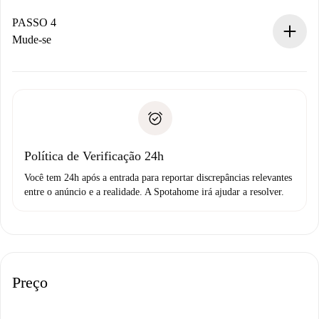
Se aceita, faremos a cobrança e conectaremos você ao
proprietário.
PASSO 4
Se recusada: não cobraremos nada e ofereceremos
Mude-se
alternativas.
Combine os detalhes da chegada com o proprietário,
Documentos necessários para “
Spotahome plus
”.
entrega das chaves, etc.
Documento de identidade ou Passaporte
A Spotahome só transferirá o primeiro pagamento se você
Comprovante de solvência
não comunicar nenhum problema.
Débito direto bancário
Política de Verificação 24h
Você tem 24h após a entrada para reportar discrepâncias relevantes
entre o anúncio e a realidade. A Spotahome irá ajudar a resolver.
Preço