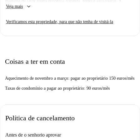
máquina de lavar roupa privativa, varanda, forno e lava-louças. A
keyboard_arrow_down
Veja mais
Spotahome inspecionou pessoalmente este imóvel para garantir sua
qualidade.
Verificamos esta propriedade, para que não tenha de visitá-la
Localizado na charmosa área de Pigneto, você estará perto de atrações
como o Muro de Ouro e o Monumento a Pier Paolo Pasolini. Desfrute
de opções gastronômicas como Appizzati e Tondina Pizza Genuina a
poucos passos de distância. Encontre seu próximo lar neste bairro
vibrante com a Spotahome.
Coisas a ter em conta
Aquecimento de novembro a março: pagar ao proprietário 150 euros/mês
Taxas de condomínio a pagar ao proprietário: 90 euros/mês
Política de cancelamento
Antes de o senhorio aprovar