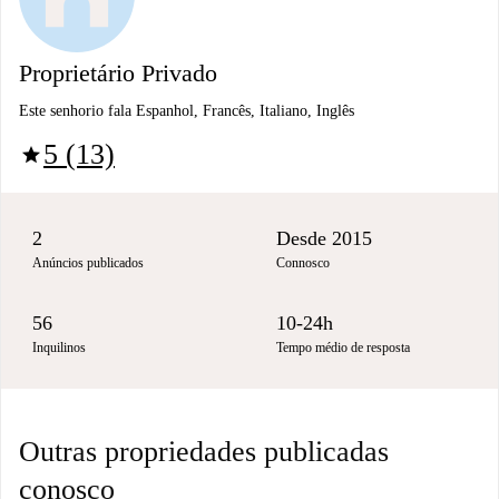
Proprietário Privado
Este senhorio fala Espanhol, Francês, Italiano, Inglês
5 (13)
star
2
Desde 2015
Anúncios publicados
Connosco
56
10-24h
Inquilinos
Tempo médio de resposta
Outras propriedades publicadas
conosco