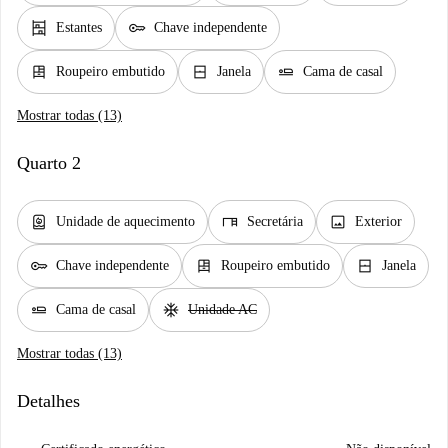
shelves
key
Estantes
Chave independente
dresser
window_closed
airline_seat_flat
Roupeiro embutido
Janela
Cama de casal
Mostrar todas (13)
Quarto 2
water_heater
desk
image
Unidade de aquecimento
Secretária
Exterior
key
dresser
window_closed
Chave independente
Roupeiro embutido
Janela
airline_seat_flat
ac_unit
Cama de casal
Unidade AC
Mostrar todas (13)
Detalhes