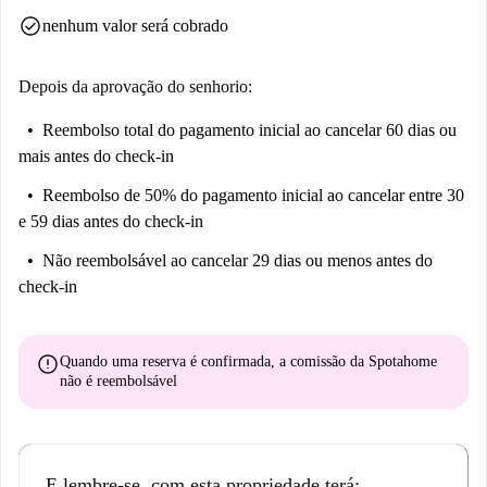
check_circle
nenhum valor será cobrado
Depois da aprovação do senhorio:
Reembolso total do pagamento inicial
ao cancelar 60 dias ou
mais antes do check-in
Reembolso de 50% do pagamento inicial
ao cancelar entre 30
e 59 dias antes do check-in
Não reembolsável
ao cancelar 29 dias ou menos antes do
check-in
error
Quando uma reserva é confirmada, a comissão da Spotahome
não é reembolsável
E lembre-se, com esta propriedade terá: