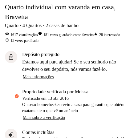
Quarto individual com varanda em casa,
Bravetta
Quarto
4
Quartos
2
casas de banho
visibility
favorite
person
1617
visualizações
181
vezes guardado como favorito
28
interessado
ios_share
15
vezes partilhado
Depósito protegido
lock
Estamos aqui para ajudar! Se o seu senhorio não
devolver o seu depósito, nós vamos fazê-lo.
Mais informações
propriedade verificada por Meissa
Verificado em
13 abr 2016
O nosso homechecker reviu a casa para garantir que obtém
exatamente o que vê no anúncio.
Mais sobre a verificação
Contas incluídas
euro