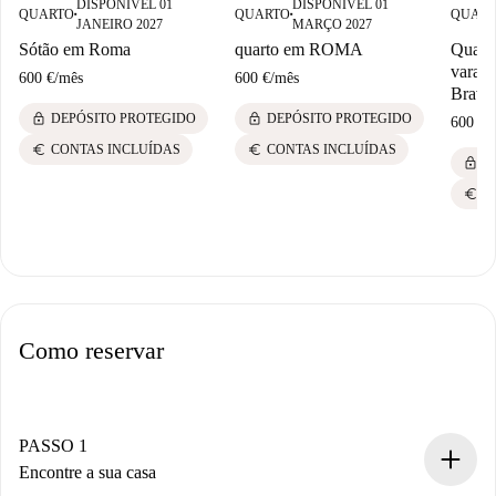
DISPONÍVEL 01
DISPONÍVEL 01
QUARTO
QUARTO
QUAR
■
■
JANEIRO 2027
MARÇO 2027
Sótão em Roma
quarto em ROMA
Quarto
varan
600 €
/
mês
600 €
/
mês
Brave
lock
lock
DEPÓSITO PROTEGIDO
DEPÓSITO PROTEGIDO
600 €
/
euro
euro
CONTAS INCLUÍDAS
CONTAS INCLUÍDAS
lock
D
euro
C
Como reservar
PASSO 1
Encontre a sua casa