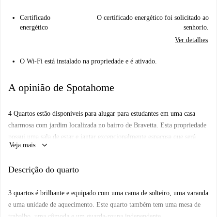
Certificado
O certificado energético foi solicitado ao
energético
senhorio.
Ver detalhes
O Wi-Fi está instalado na propriedade e é ativado.
A opinião de Spotahome
4 Quartos estão disponíveis para alugar para estudantes em uma casa
charmosa com jardim localizada no bairro de Bravetta. Esta propriedade
possui uma sala de estar e jantar excepcionalmente espaçosa que será
keyboard_arrow_down
Veja mais
compartilhada com o locador residente. A cozinha é totalmente
mobiliada com todos os aparelhos modernos necessários para cozinhar
Descrição do quarto
convenientemente.
ATENÇÃO
: as fotos do quarto 2 são, na verdade, do quarto 3 porque ele
3 quartos é brilhante e equipado com uma cama de solteiro, uma varanda
está em reforma, mas são muito semelhantes.
e uma unidade de aquecimento. Este quarto também tem uma mesa de
Bravetta é uma área residencial tranquila localizada a sudoeste do centro
trabalho, uma cômoda e um guarda-roupa independente.