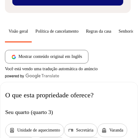
Visão geral
Política de cancelamento
Regras da casa
Senhorio
Mostrar conteúdo original em Inglês
Você está vendo uma tradução automática do anúncio
O que esta propriedade oferece?
Seu quarto (quarto 3)
water_heater
desk
balcony
Unidade de aquecimento
Secretária
Varanda