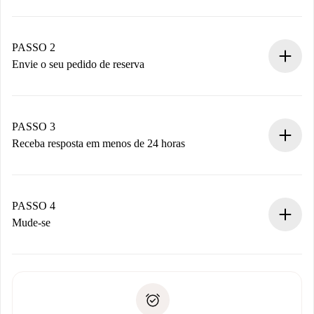
Processo de reserva 100% online.
Casas e Proprietários verificados.
Você tem todas as informações necessárias
PASSO 2
antecipadamente.
Envie o seu pedido de reserva
Envie detalhes básicos do seu perfil e método de
pagamento.
Não cobramos nada até que o proprietário confirme.
PASSO 3
Receba resposta em menos de 24 horas
O proprietário tem até 24 horas para confirmar.
Se aceita, faremos a cobrança e conectaremos você ao
proprietário.
PASSO 4
Se recusada: não cobraremos nada e ofereceremos
Mude-se
alternativas.
Combine os detalhes da chegada com o proprietário,
Documentos necessários para “
Spotahome plus
”.
entrega das chaves, etc.
Documento de identidade ou Passaporte
A Spotahome só transferirá o primeiro pagamento se você
Comprovante de solvência
não comunicar nenhum problema.
Débito direto bancário