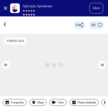
Aplicação Spotahome
Abrir
15
181
VERIFICADA
Fotografias
Mapa
Video
Planta detalhada