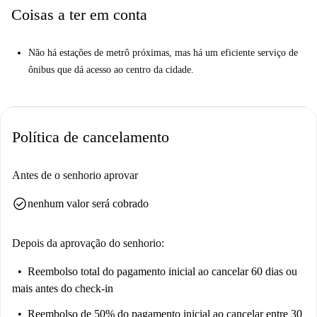
Coisas a ter em conta
Não há estações de metrô próximas, mas há um eficiente serviço de
ônibus que dá acesso ao centro da cidade.
Política de cancelamento
Antes de o senhorio aprovar
check_circle
nenhum valor será cobrado
Depois da aprovação do senhorio:
Reembolso total do pagamento inicial
ao cancelar 60 dias ou
mais antes do check-in
Reembolso de 50% do pagamento inicial
ao cancelar entre 30