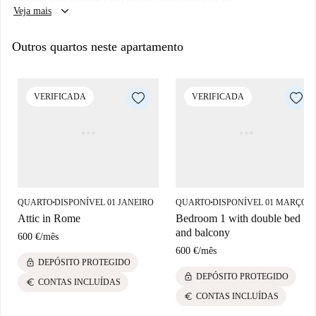
keyboard_arrow_down
Veja mais
da cidade de Roma. Existem vários cafés e lojas de conveniência na área
ao redor da casa. O bairro é atendido principalmente por um serviço de
Outros quartos neste apartamento
ônibus eficiente que fornece acesso ao centro de Roma.
VERIFICADA
VERIFICADA
QUARTO
DISPONÍVEL 01 JANEIRO
QUARTO
DISPONÍVEL 01 MARÇO
■
■
Attic in Rome
Bedroom 1 with double bed
and balcony
600 €
/
mês
600 €
/
mês
lock
DEPÓSITO PROTEGIDO
lock
DEPÓSITO PROTEGIDO
euro
CONTAS INCLUÍDAS
euro
CONTAS INCLUÍDAS