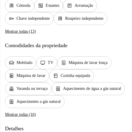
dresser
shelves
package
Cómoda
Estantes
Arrumação
key
dresser
Chave independente
Roupeiro independente
Mostrar todas (13)
Comodidades da propriedade
chair
tv
dishwasher_gen
Mobilado
TV
Máquina de lavar louça
local_laundry_service
kitchen
Máquina de lavar
Cozinha equipada
balcony
water_heater
Varanda ou terraço
Aquecimento de água a gás natural
water_heater
Aquecimento a gás natural
Mostrar todas (16)
Detalhes