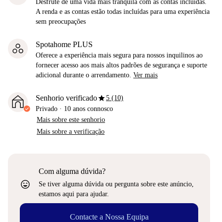
Desfrute de uma vida mais tranquila com as contas incluídas.
A renda e as contas estão todas incluídas para uma experiência
sem preocupações
Spotahome PLUS
Oferece a experiência mais segura para nossos inquilinos ao
fornecer acesso aos mais altos padrões de segurança e suporte
adicional durante o arrendamento.
Ver mais
star
Senhorio verificado
5 (10)
Privado
·
10 anos
connosco
Mais sobre este senhorio
Mais sobre a verificação
Com alguma dúvida?
sentiment_very_satisfied
Se tiver alguma dúvida ou pergunta sobre este anúncio,
estamos aqui para ajudar.
Contacte a Nossa Equipa