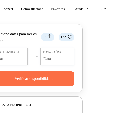
keyboard_arrow_down
keyboard_arrow_down
Connect
Como funciona
Favoritos
Ajuda
Pt
cione datas para ver os
18
172
ços
ATA ENTRADA
DATA SAÍDA
Verificar disponibilidade
 ESTA PROPRIEDADE