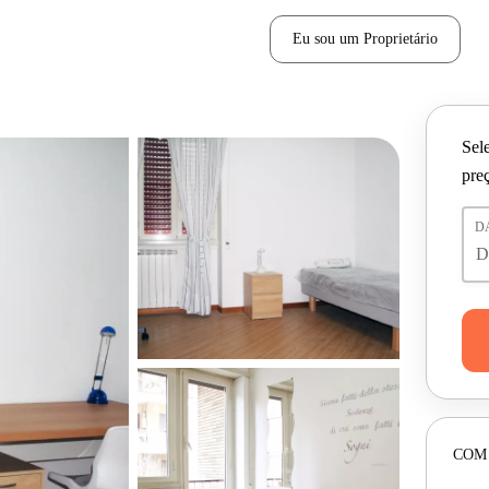
Eu sou um Proprietário
Sele
pre
D
COM