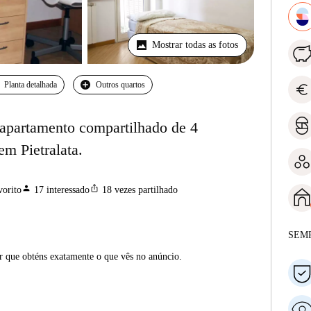
Mostrar todas as fotos
Planta detalhada
Outros quartos
euro
 apartamento compartilhado de 4
em Pietralata.
person
ios_share
vorito
17
interessado
18
vezes partilhado
SEM
ar que obténs exatamente o que vês no anúncio.