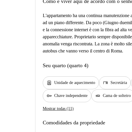
Como é viver aqui de acordo com o senh
L'appartamento ha una continua manutenzione assi
ad un piano differente. Da poco (Giugno duemilaven
e la connessione internet è con la fibra ad alta v
apparecchiature. Proprietario sempre disponibile 
anomalia venga riscontrata. La zona è molto sil
autobus che vanno verso il centro di Roma.
Seu quarto (quarto 4)
water_heater
desk
Unidade de aquecimento
Secretária
key
airline_seat_flat
Chave independente
Cama de solteiro
Mostrar todas (11)
Comodidades da propriedade