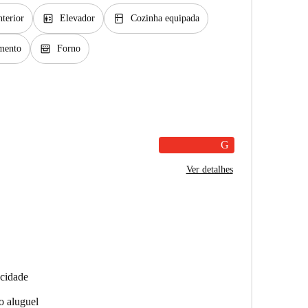
elevator
kitchen
nterior
Elevador
Cozinha equipada
oven_gen
mento
Forno
G
Ver detalhes
ocidade
o aluguel