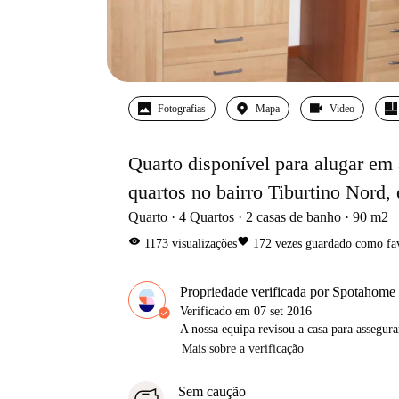
Fotografias
Mapa
Video
Quarto disponível para alugar em
quartos no bairro Tiburtino Nord, 
Quarto
4
Quartos
2
casas de banho
90
m2
visibility
favorite
1173
visualizações
172
vezes guardado como fa
Propriedade verificada por Spotahome
Verificado em
07 set 2016
A nossa equipa revisou a casa para assegur
Mais sobre a verificação
Sem caução