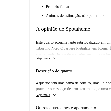
Proibido fumar
Animais de estimação: não permitidos
A opinião de Spotahome
Este quarto aconchegante está localizado em um
Tiburtino Nord Quartiere Pietralata, em Roma. É
apartamento dispõe de elevador, máquina de lav
keyboard_arrow_down
Veja mais
Todas as contas (eletricidade, água, gás e Wi-Fi
profissionalmente pela Spotahome e está pronto 
Descrição do quarto
são permitidos.
Localizado no vibrante bairro Tiburtino Nord Qu
4 quartos tem uma cama de solteiro, uma unid
uma curta caminhada de diversas opções gastro
prateleiras e espaço de armazenamento, e uma 
Pizzeria, a Pizzeria I Castelli e o Panificio Pa
keyboard_arrow_down
Veja mais
Gros Sacoph estão nas proximidades, assim como
Clandestina Osteria, oferecendo opções culinária
Outros quartos neste apartamento