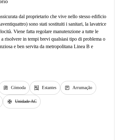
orio
curata dal proprietario che vive nello stesso edificio
tiquattro) sono stati sostituiti i sanitari, la lavatrice
elocità. Viene fatta regolare manutenzione a tutte le
a risolvere in tempi brevi qualsiasi tipo di problema o
enziosa e ben servita da metropolitana Linea B e
dresser
shelves
package
Cómoda
Estantes
Arrumação
ac_unit
Unidade AC