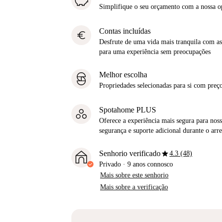
Simplifique o seu orçamento com a nossa 
Contas incluídas
euro
Desfrute de uma vida mais tranquila com as 
para uma experiência sem preocupações
Melhor escolha
Propriedades selecionadas para si com preço
Spotahome PLUS
Oferece a experiência mais segura para noss
segurança e suporte adicional durante o ar
star
Senhorio verificado
4.3 (48)
Privado
·
9 anos
connosco
Mais sobre este senhorio
Mais sobre a verificação