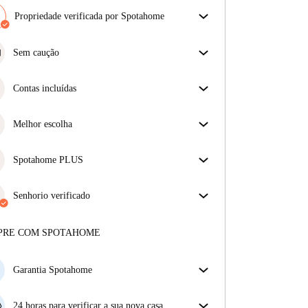
Propriedade verificada por Spotahome
A nossa equipa revisou a casa para assegurar que
obténs exatamente o que vês no anúncio.
Sem caução
Mais sobre a verificação
Simplifique o seu orçamento com a nossa opção de
mudança sem depósito.
Contas incluídas
Desfrute de uma vida mais tranquila com as contas
incluídas. A renda e as contas estão todas incluídas
Melhor escolha
para uma experiência sem preocupações
Propriedades selecionadas para si com preços
fantásticos, disponibilidade e qualidade de topo.
Spotahome PLUS
Oferece a experiência mais segura para nossos
inquilinos ao fornecer acesso aos mais altos padrões
Senhorio verificado
de segurança e suporte adicional durante o
Privado
·
9 anos
connosco
arrendamento.
Ver mais
Mais sobre este senhorio
PRE COM SPOTAHOME
Mais sobre a verificação
Garantia Spotahome
Se o proprietário cancelar a sua reserva com pouca
antecedência, nós iremos A) pagar um hotel e ajudá-
24 horas para verificar a sua nova casa