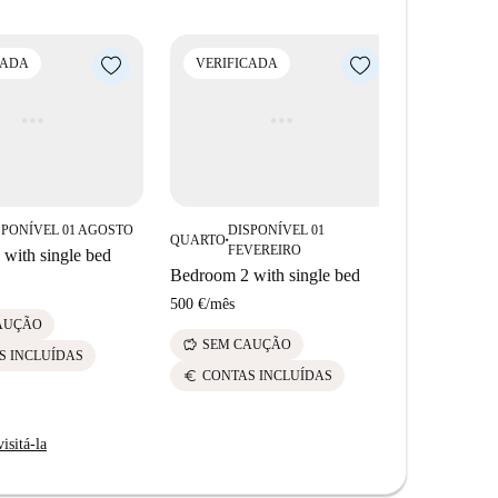
CADA
VERIFICADA
SPONÍVEL 01 AGOSTO
DISPONÍVEL 01
QUARTO
■
FEVEREIRO
with single bed
Bedroom 2 with single bed
500 €
/
mês
AUÇÃO
savings
SEM CAUÇÃO
S INCLUÍDAS
euro
CONTAS INCLUÍDAS
isitá-la