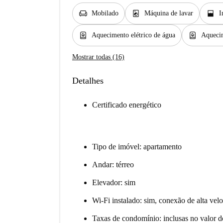
chair
local_laundry_service
window_open
Mobilado
Máquina de lavar
I
water_heater
water_heater
Aquecimento elétrico de água
Aqueci
Mostrar todas (16)
Detalhes
Certificado energético
Tipo de imóvel: apartamento
Andar: térreo
Elevador: sim
Wi-Fi instalado: sim, conexão de alta vel
Taxas de condomínio: inclusas no valor d