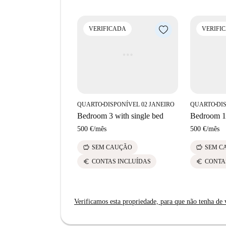
VERIFICADA
VERIFI
QUARTO
DISPONÍVEL 02 JANEIRO
QUARTO
DI
■
■
Bedroom 3 with single bed
Bedroom 1 
500 €
/
mês
500 €
/
mês
savings
savings
SEM CAUÇÃO
SEM C
euro
euro
CONTAS INCLUÍDAS
CONTA
Verificamos esta propriedade, para que não tenha de v