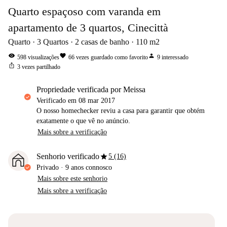
Quarto espaçoso com varanda em
apartamento de 3 quartos, Cinecittà
Quarto
3
Quartos
2
casas de banho
110
m2
visibility
favorite
person
598
visualizações
66
vezes guardado como favorito
9
interessado
ios_share
3
vezes partilhado
propriedade verificada por Meissa
Verificado em
08 mar 2017
O nosso homechecker reviu a casa para garantir que obtém
exatamente o que vê no anúncio.
Mais sobre a verificação
star
Senhorio verificado
5 (16)
Privado
·
9 anos
connosco
Mais sobre este senhorio
Mais sobre a verificação