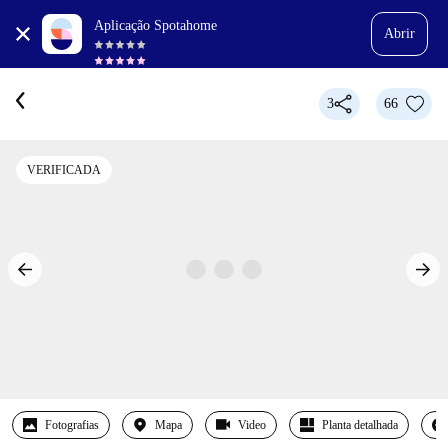
Aplicação Spotahome
Abrir
3
66
VERIFICADA
Fotografias
Mapa
Video
Planta detalhada