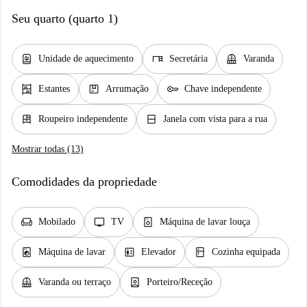
Seu quarto (quarto 1)
water_heater
desk
balcony
Unidade de aquecimento
Secretária
Varanda
shelves
package
key
Estantes
Arrumação
Chave independente
dresser
window_closed
Roupeiro independente
Janela com vista para a rua
Mostrar todas (13)
Comodidades da propriedade
chair
tv
dishwasher_gen
Mobilado
TV
Máquina de lavar louça
local_laundry_service
elevator
kitchen
Máquina de lavar
Elevador
Cozinha equipada
balcony
person_book
Varanda ou terraço
Porteiro/Receção