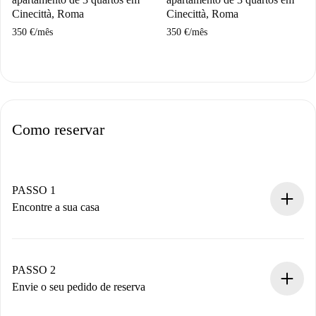
Cinecittà, Roma
Cinecittà, Roma
350 €
/
mês
350 €
/
mês
Como reservar
PASSO 1
Encontre a sua casa
Processo de reserva 100% online.
Casas e Proprietários verificados.
Você tem todas as informações necessárias
PASSO 2
antecipadamente.
Envie o seu pedido de reserva
Envie detalhes básicos do seu perfil e método de