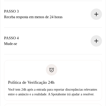
pagamento.
Não cobramos nada até que o proprietário confirme.
PASSO 3
Receba resposta em menos de 24 horas
O proprietário tem até 24 horas para confirmar.
Se aceita, faremos a cobrança e conectaremos você ao
proprietário.
PASSO 4
Se recusada: não cobraremos nada e ofereceremos
Mude-se
alternativas.
Combine os detalhes da chegada com o proprietário,
Documentos necessários para “
Spotahome plus
”.
entrega das chaves, etc.
Documento de identidade ou Passaporte
A Spotahome só transferirá o primeiro pagamento se você
Comprovante de solvência
não comunicar nenhum problema.
Débito direto bancário
Política de Verificação 24h
Você tem 24h após a entrada para reportar discrepâncias relevantes
entre o anúncio e a realidade. A Spotahome irá ajudar a resolver.