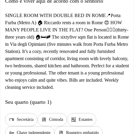
Como é viver aqui de acordo com o senhorio
SINGLE ROOM WITH DOUBLE BED IN ROME📍Porta
Furba (Metro A) 🏠 Riccardo rents a room in Rome 😍 HOW
MANY PEOPLE LIVE IN THE FLAT? One Person🧍🏼‍♂️(thirty-
three years old) 🏠🛏️🚞 The sixtyfive sqm flat is located in Rome
in Via degli Opimiani (five minutes walk from Porta Furba Metro
Station). It’s a cozy, recently renovated and fully furnished
apartment consisting of corridor, living room with lovely balcony,
two bedrooms, shared kitchen and bathroom. Perfect for a student
or young professional. The other tenant is a young professional
who enjoys calm and quite vibes. Bills are included. Weekly
cleaning service included.
Seu quarto (quarto 1)
desk
dresser
shelves
Secretária
Cómoda
Estantes
key
dresser
Chave independente
Roupeiro embutido