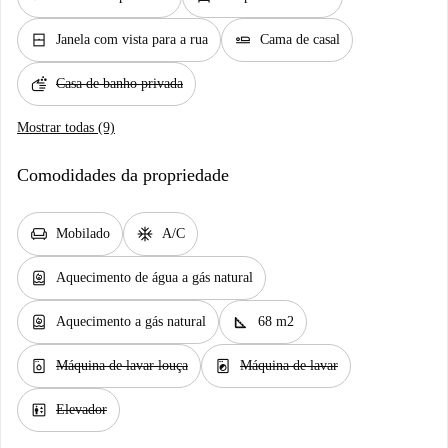
window_closed
airline_seat_flat
Janela com vista para a rua
Cama de casal
soap
Casa de banho privada
Mostrar todas (9)
Comodidades da propriedade
chair
ac_unit
Mobilado
A/C
water_heater
Aquecimento de água a gás natural
water_heater
square_foot
Aquecimento a gás natural
68 m2
dishwasher_gen
local_laundry_service
Máquina de lavar louça
Máquina de lavar
elevator
Elevador