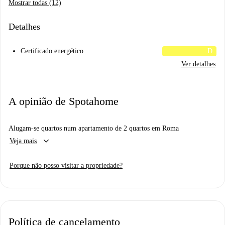
Mostrar todas (12)
Detalhes
Certificado energético
D
Ver detalhes
A opinião de Spotahome
Alugam-se quartos num apartamento de 2 quartos em Roma
keyboard_arrow_down
Veja mais
Porque não posso visitar a propriedade?
Política de cancelamento