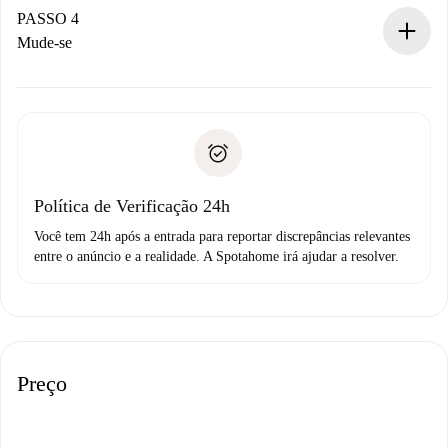
proprietário.
PASSO 4
Se recusada: não cobraremos nada e ofereceremos
Mude-se
alternativas.
Combine os detalhes da chegada com o proprietário,
Documentos necessários para “
Spotahome plus
”.
entrega das chaves, etc.
Documento de identidade ou Passaporte
A Spotahome só transferirá o primeiro pagamento se você
Comprovante de solvência
não comunicar nenhum problema.
Débito direto bancário
Política de Verificação 24h
Você tem 24h após a entrada para reportar discrepâncias relevantes
entre o anúncio e a realidade. A Spotahome irá ajudar a resolver.
Preço