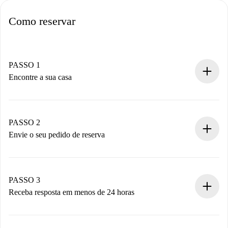
Como reservar
PASSO 1
Encontre a sua casa
Processo de reserva 100% online.
Casas e Proprietários verificados.
Você tem todas as informações necessárias
PASSO 2
antecipadamente.
Envie o seu pedido de reserva
Envie detalhes básicos do seu perfil e método de
pagamento.
Não cobramos nada até que o proprietário confirme.
PASSO 3
Receba resposta em menos de 24 horas
O proprietário tem até 24 horas para confirmar.
Se aceita, faremos a cobrança e conectaremos você ao