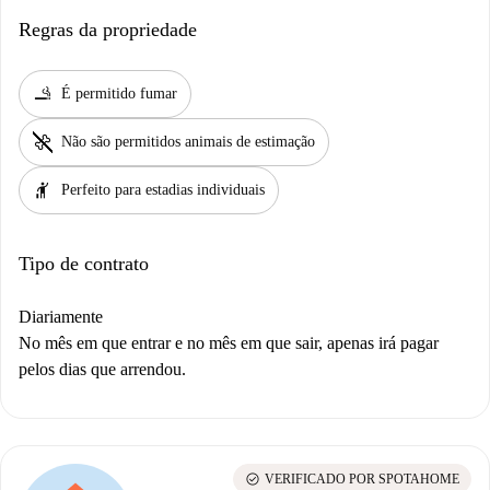
Regras da propriedade
smoking_rooms
É permitido fumar
pet_supplies
Não são permitidos animais de estimação
hail
Perfeito para estadias individuais
Tipo de contrato
Diariamente
No mês em que entrar e no mês em que sair, apenas irá pagar
pelos dias que arrendou.
check_circle
VERIFICADO POR SPOTAHOME