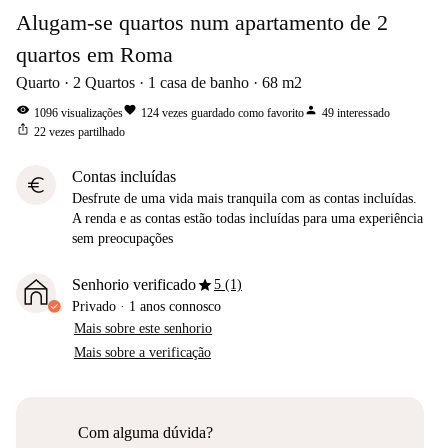
Alugam-se quartos num apartamento de 2
quartos em Roma
Quarto
2
Quartos
1
casa de banho
68
m2
visibility
favorite
person
1096
visualizações
124
vezes guardado como favorito
49
interessado
ios_share
22
vezes partilhado
Contas incluídas
euro
Desfrute de uma vida mais tranquila com as contas incluídas.
A renda e as contas estão todas incluídas para uma experiência
sem preocupações
star
Senhorio verificado
5 (1)
Privado
·
1 anos
connosco
Mais sobre este senhorio
Mais sobre a verificação
Com alguma dúvida?