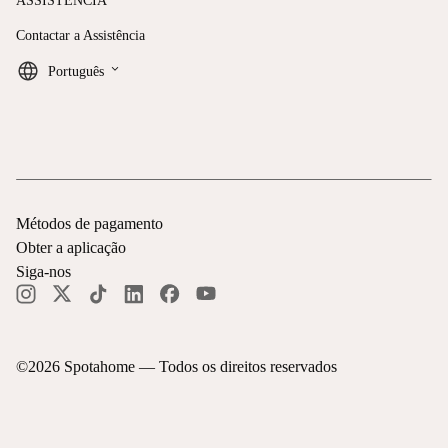
ASSISTÊNCIA
Contactar a Assistência
keyboard_arrow_down
Português
Métodos de pagamento
Obter a aplicação
Siga-nos
©
2026
Spotahome —
Todos os direitos reservados