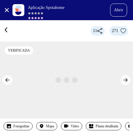
Aplicação Spotahome
Abrir
11
271
VERIFICADA
Fotografias
Mapa
Video
Planta detalhada