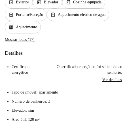
image
elevator
kitchen
Exterior
Elevador
Cozinha equipada
person_book
water_heater
Porteiro/Receção
Aquecimento elétrico de água
water_heater
Aquecimento
Mostrar todas (17)
Detalhes
Certificado
O certificado energético foi solicitado ao
energético
senhorio.
Ver detalhes
Tipo de imóvel: apartamento
Número de banheiros: 3
Elevador: sim
Área útil: 120 m²