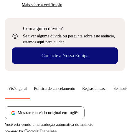
Mais sobre a verificação
Com alguma dúvida?
sentiment_very_satisfied
Se tiver alguma dúvida ou pergunta sobre este anúncio,
estamos aqui para ajudar.
Contacte a Nossa Equipa
Visão geral
Política de cancelamento
Regras da casa
Senhorio
Mostrar conteúdo original em Inglês
Você está vendo uma tradução automática do anúncio