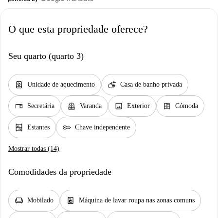
O que esta propriedade oferece?
Seu quarto (quarto 3)
water_heater
soap
Unidade de aquecimento
Casa de banho privada
desk
balcony
image
dresser
Secretária
Varanda
Exterior
Cómoda
shelves
key
Estantes
Chave independente
Mostrar todas (14)
Comodidades da propriedade
chair
local_laundry_service
Mobilado
Máquina de lavar roupa nas zonas comuns