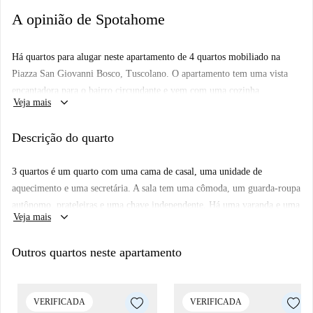
A opinião de Spotahome
Há quartos para alugar neste apartamento de 4 quartos mobiliado na
Piazza San Giovanni Bosco, Tuscolano. O apartamento tem uma vista
encantadora para o bairro circundante e vem com uma cozinha
keyboard_arrow_down
Veja mais
totalmente equipada e 3 banheiros limpos e espumantes.
Esta propriedade está localizada no bairro tranquilo de Tuscolano. O
Descrição do quarto
apartamento fica a poucos passos de comodidades como vários
supermercados, pizzarias locais e várias lojas. Há também uma estação
3 quartos é um quarto com uma cama de casal, uma unidade de
de metrô a poucos minutos de distância.
aquecimento e uma secretária. A sala tem uma cômoda, um guarda-roupa
autônomo, prateleiras e uma chave independente. Há uma varanda e uma
keyboard_arrow_down
Veja mais
casa de banho separada, mas privada.
Outros quartos neste apartamento
VERIFICADA
VERIFICADA