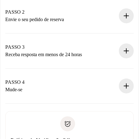
Casas e Proprietários verificados.
Você tem todas as informações necessárias
PASSO 2
antecipadamente.
Envie o seu pedido de reserva
Envie detalhes básicos do seu perfil e método de
pagamento.
Não cobramos nada até que o proprietário confirme.
PASSO 3
Receba resposta em menos de 24 horas
O proprietário tem até 24 horas para confirmar.
Se aceita, faremos a cobrança e conectaremos você ao
proprietário.
PASSO 4
Se recusada: não cobraremos nada e ofereceremos
Mude-se
alternativas.
Combine os detalhes da chegada com o proprietário,
Documentos necessários para “
Spotahome plus
”.
entrega das chaves, etc.
Documento de identidade ou Passaporte
A Spotahome só transferirá o primeiro pagamento se você
Comprovante de solvência
não comunicar nenhum problema.
Débito direto bancário