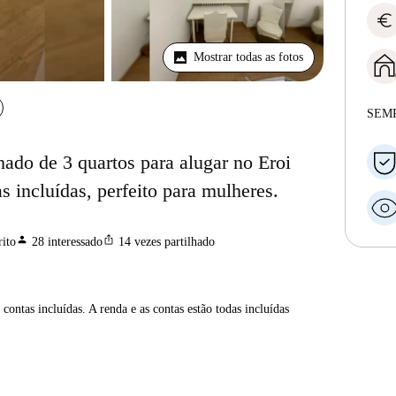
euro
Mostrar todas as fotos
SEM
ado de 3 quartos para alugar no Eroi
as incluídas, perfeito para mulheres.
person
ios_share
ito
28
interessado
14
vezes partilhado
contas incluídas. A renda e as contas estão todas incluídas