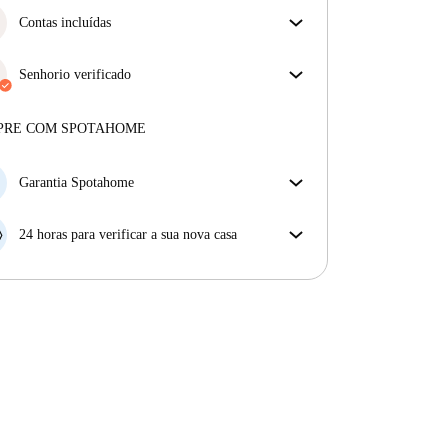
Contas incluídas
Desfrute de uma vida mais tranquila com as contas
incluídas. A renda e as contas estão todas incluídas
Senhorio verificado
para uma experiência sem preocupações
Profissional
·
2 anos
connosco
Mais sobre este senhorio
PRE COM SPOTAHOME
Mais sobre a verificação
Garantia Spotahome
Se o proprietário cancelar a sua reserva com pouca
antecedência, nós iremos A) pagar um hotel e ajudá-
24 horas para verificar a sua nova casa
lo a encontrar novo alojamento, ou B) reembolsar o
Se a propriedade não corresponder ao prometido no
seu dinheiro na totalidade.
nosso anúncio, tem 24 horas depois de se mudar para
pedir para ser realojado.