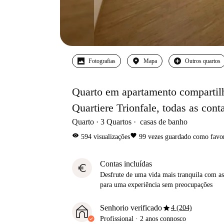
Fotografias
Mapa
Outros quartos
Quarto em apartamento compartilh
Quartiere Trionfale, todas as cont
Quarto
3
Quartos
casas de banho
visibility
favorite
594
visualizações
99
vezes guardado como favor
Contas incluídas
euro
Desfrute de uma vida mais tranquila com as 
para uma experiência sem preocupações
star
Senhorio verificado
4 (204)
Profissional
·
2 anos
connosco