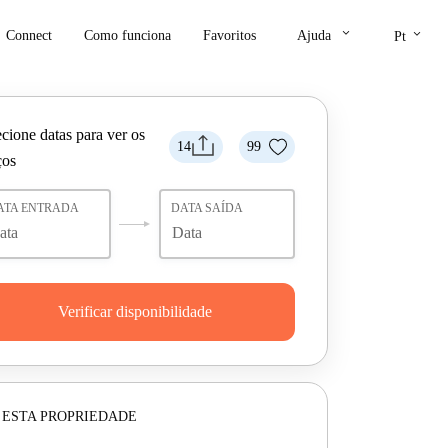
keyboard_arrow_down
keyboard_arrow_down
Connect
Como funciona
Favoritos
Ajuda
Pt
cione datas para ver os
14
99
ços
ATA ENTRADA
DATA SAÍDA
Verificar disponibilidade
 ESTA PROPRIEDADE