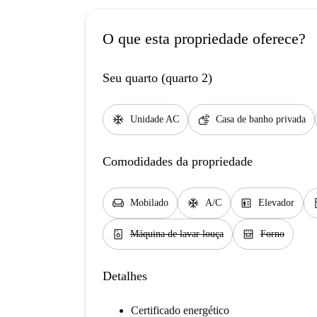
O que esta propriedade oferece?
Seu quarto (quarto 2)
ac_unit
soap
Unidade AC
Casa de banho privada
Comodidades da propriedade
chair
ac_unit
elevator
ki
Mobilado
A/C
Elevador
dishwasher_gen
oven_gen
Máquina de lavar louça
Forno
Detalhes
Certificado energético