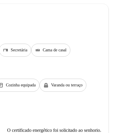
desk
airline_seat_flat
Secretária
Cama de casal
tchen
balcony
Cozinha equipada
Varanda ou terraço
O certificado energético foi solicitado ao senhorio.