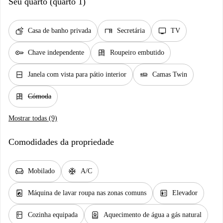
Seu quarto (quarto 1)
soap
desk
tv
Casa de banho privada
Secretária
TV
key
dresser
Chave independente
Roupeiro embutido
window_closed
airline_seat_flat
Janela com vista para pátio interior
Camas Twin
dresser
Cómoda
Mostrar todas (9)
Comodidades da propriedade
chair
ac_unit
Mobilado
A/C
local_laundry_service
elevator
Máquina de lavar roupa nas zonas comuns
Elevador
kitchen
water_heater
Cozinha equipada
Aquecimento de água a gás natural