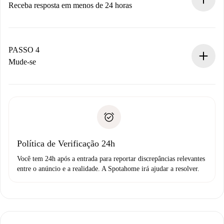
Receba resposta em menos de 24 horas
O proprietário tem até 24 horas para confirmar.
Se aceita, faremos a cobrança e conectaremos você ao
proprietário.
PASSO 4
Se recusada: não cobraremos nada e ofereceremos
Mude-se
alternativas.
Combine os detalhes da chegada com o proprietário,
Documentos necessários para “
Spotahome plus
”.
entrega das chaves, etc.
Documento de identidade ou Passaporte
A Spotahome só transferirá o primeiro pagamento se você
Comprovante de solvência
não comunicar nenhum problema.
Débito direto bancário
Política de Verificação 24h
Você tem 24h após a entrada para reportar discrepâncias relevantes
entre o anúncio e a realidade. A Spotahome irá ajudar a resolver.