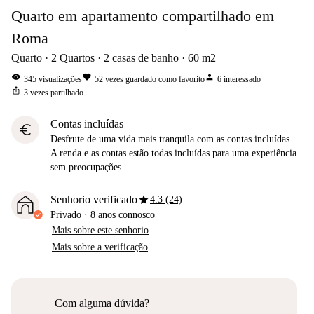
Quarto em apartamento compartilhado em
Roma
Quarto
2
Quartos
2
casas de banho
60
m2
visibility
favorite
person
345
visualizações
52
vezes guardado como favorito
6
interessado
ios_share
3
vezes partilhado
Contas incluídas
euro
Desfrute de uma vida mais tranquila com as contas incluídas.
A renda e as contas estão todas incluídas para uma experiência
sem preocupações
star
Senhorio verificado
4.3 (24)
Privado
·
8 anos
connosco
Mais sobre este senhorio
Mais sobre a verificação
Com alguma dúvida?