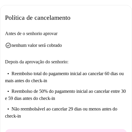
aluguel (luz, água, gás e Wi-Fi). Fumar e animais de estimação não são
permitidos.
Política de cancelamento
Situado em Rione Prati, este apartamento oferece curtas distâncias de
muitos pontos de interesse, incluindo o Monumento a Pietro Cossa, a
Ponte Regina Margherita e a Piazza Bastianizza, proporcionando um
Antes de o senhorio aprovar
ambiente cultural intrigante nas proximidades. Além disso, Ara Pacis
check_circle
nenhum valor será cobrado
Augustae e outros locais importantes são facilmente acessíveis a partir da
propriedade.
Depois da aprovação do senhorio:
Reembolso total do pagamento inicial
ao cancelar 60 dias ou
mais antes do check-in
Reembolso de 50% do pagamento inicial
ao cancelar entre 30
e 59 dias antes do check-in
Não reembolsável
ao cancelar 29 dias ou menos antes do
check-in