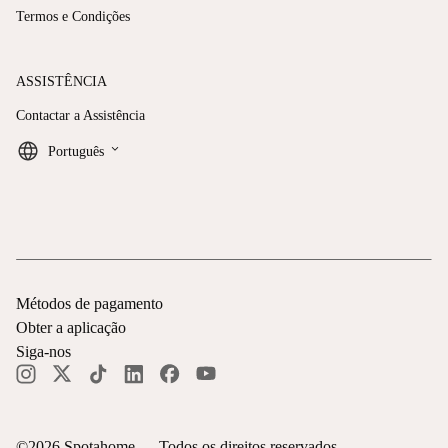
Termos e Condições
ASSISTÊNCIA
Contactar a Assistência
keyboard_arrow_down
Português
Métodos de pagamento
Obter a aplicação
Siga-nos
©
2026
Spotahome —
Todos os direitos reservados