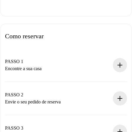
Como reservar
PASSO 1
Encontre a sua casa
Processo de reserva 100% online.
Casas e Proprietários verificados.
Você tem todas as informações necessárias
PASSO 2
antecipadamente.
Envie o seu pedido de reserva
Envie detalhes básicos do seu perfil e método de
pagamento.
Não cobramos nada até que o proprietário confirme.
PASSO 3