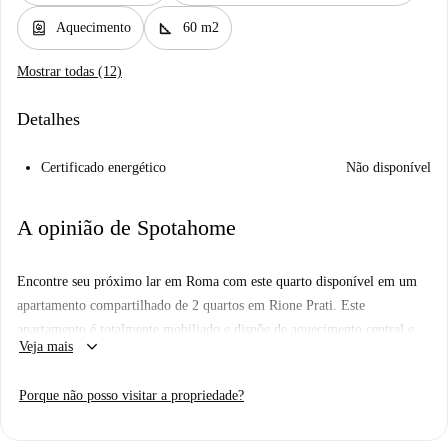
water_heater
square_foot
Aquecimento
60 m2
Mostrar todas (12)
Detalhes
Certificado energético
Não disponível
A opinião de Spotahome
Encontre seu próximo lar em Roma com este quarto disponível em um
apartamento compartilhado de 2 quartos em Rione Prati. Este
apartamento é totalmente mobiliado e dispõe de aquecimento central e
keyboard_arrow_down
Veja mais
ar-condicionado individual para garantir conforto durante toda a sua
estadia. A cozinha está totalmente equipada para todas as suas
Porque não posso visitar a propriedade?
necessidades culinárias. As comodidades adicionais incluem acesso à
máquina de lavar de uso comum e todas as contas estão incluídas no