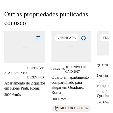
Outras propriedades publicadas
conosco
VERIFICADA
VERIF
D
QUARTO
0
■
DISPONÍVEL 01
DISPONÍVEL
QUARTO
20
■
MAIO 2027
APARTAMENTO
18
■
Quarto e
Quarto em apartamento
DEZEMBRO
apartamen
compartilhado para
Apartamento de 2 quartos
compartil
alugar em Quadraro,
em Rione Prati, Roma.
alugar em
Roma
3000 €
/
mês
Quadraro
500 €
/
mês
270 €
/
mês
MELHOR ESCOLHA