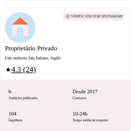
check_circle
VERIFICADO POR SPOTAHOME
Proprietário Privado
Este senhorio fala Italiano, Inglês
4.3 (24)
star
6
Desde 2017
Anúncios publicados
Connosco
104
10-24h
Inquilinos
Tempo médio de resposta