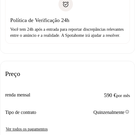
não comunicar nenhum problema.
Débito direto bancário
Política de Verificação 24h
Você tem 24h após a entrada para reportar discrepâncias relevantes
entre o anúncio e a realidade. A Spotahome irá ajudar a resolver.
Preço
renda mensal
590 €
por mês
info
Tipo de contrato
Quinzenalmente
Ver todos os pagamentos