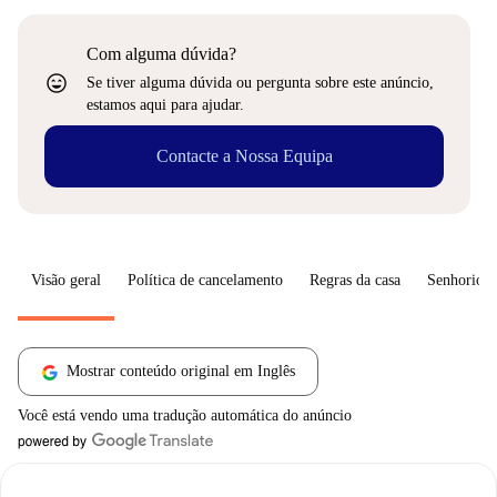
Com alguma dúvida?
sentiment_very_satisfied
Se tiver alguma dúvida ou pergunta sobre este anúncio,
estamos aqui para ajudar.
Contacte a Nossa Equipa
Visão geral
Política de cancelamento
Regras da casa
Senhorio
Mostrar conteúdo original em Inglês
Você está vendo uma tradução automática do anúncio