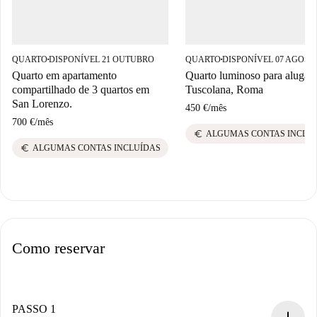
QUARTO
DISPONÍVEL 21 OUTUBRO
QUARTO
DISPONÍVEL 07 AGOST
■
■
Quarto em apartamento
Quarto luminoso para alugar
compartilhado de 3 quartos em
Tuscolana, Roma
San Lorenzo.
450 €
/
mês
700 €
/
mês
euro
ALGUMAS CONTAS INCLU
euro
ALGUMAS CONTAS INCLUÍDAS
Como reservar
PASSO 1