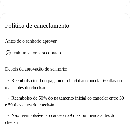
durante a noite.
O apartamento está situado em um bairro vibrante, cercado por diversas
comodidades e atrações. Nas proximidades, você encontrará o
Política de cancelamento
supermercado Delle Vittorie e o Carrefour, que oferecem fácil acesso a
mantimentos. As opções gastronômicas são abundantes, incluindo
Etilico, Maledetti Toscani e Il Ristorantino, entre outros, garantindo que
Antes de o senhorio aprovar
você nunca fique sem delícias culinárias bem perto de você.
check_circle
nenhum valor será cobrado
Depois da aprovação do senhorio:
Reembolso total do pagamento inicial
ao cancelar 60 dias ou
mais antes do check-in
Reembolso de 50% do pagamento inicial
ao cancelar entre 30
e 59 dias antes do check-in
Não reembolsável
ao cancelar 29 dias ou menos antes do
check-in