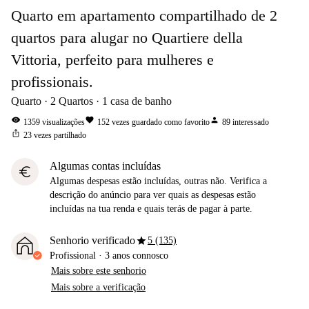
Quarto em apartamento compartilhado de 2
quartos para alugar no Quartiere della
Vittoria, perfeito para mulheres e
profissionais.
Quarto
2
Quartos
1
casa de banho
visibility
favorite
person
1359
visualizações
152
vezes guardado como favorito
89
interessado
ios_share
23
vezes partilhado
Algumas contas incluídas
euro
Algumas despesas estão incluídas, outras não. Verifica a
descrição do anúncio para ver quais as despesas estão
incluídas na tua renda e quais terás de pagar à parte.
star
Senhorio verificado
5 (135)
Profissional
·
3 anos
connosco
Mais sobre este senhorio
Mais sobre a verificação