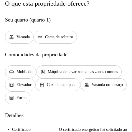
O que esta propriedade oferece?
Seu quarto (quarto 1)
balcony
airline_seat_flat
Varanda
Cama de solteiro
Comodidades da propriedade
chair
local_laundry_service
Mobilado
Máquina de lavar roupa nas zonas comuns
elevator
kitchen
balcony
Elevador
Cozinha equipada
Varanda ou terraço
oven_gen
Forno
Detalhes
Certificado
O certificado energético foi solicitado ao