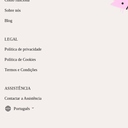
Como funciona
Sobre nós
Blog
LEGAL
Política de privacidade
Política de Cookies
Termos e Condições
ASSISTÊNCIA
Contactar a Assistência
keyboard_arrow_down
Português