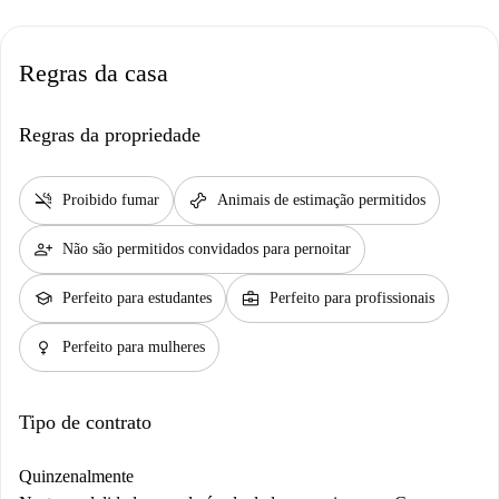
Regras da casa
Regras da propriedade
smoke_free
pet_supplies
Proibido fumar
Animais de estimação permitidos
person_add
Não são permitidos convidados para pernoitar
school
business_center
Perfeito para estudantes
Perfeito para profissionais
female
Perfeito para mulheres
Tipo de contrato
Quinzenalmente