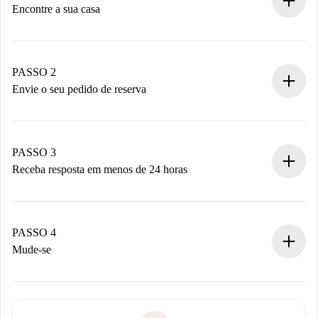
Encontre a sua casa
Processo de reserva 100% online.
Casas e Proprietários verificados.
Você tem todas as informações necessárias
PASSO 2
antecipadamente.
Envie o seu pedido de reserva
Envie detalhes básicos do seu perfil e método de
pagamento.
Não cobramos nada até que o proprietário confirme.
PASSO 3
Receba resposta em menos de 24 horas
O proprietário tem até 24 horas para confirmar.
Se aceita, faremos a cobrança e conectaremos você ao
proprietário.
PASSO 4
Se recusada: não cobraremos nada e ofereceremos
Mude-se
alternativas.
Combine os detalhes da chegada com o proprietário,
Documentos necessários para “
Spotahome plus
”.
entrega das chaves, etc.
Documento de identidade ou Passaporte
A Spotahome só transferirá o primeiro pagamento se você
Comprovante de solvência