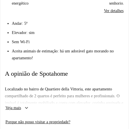
energético
senhorio.
Ver detalhes
Andar: 5º
Elevador: sim
Sem Wi-Fi
Aceita animais de estimação: há um adorável gato morando no
apartamento!
A opinião de Spotahome
Localizado no bairro de Quartiere della Vittoria, este apartamento
compartilhado de 2 quartos é perfeito para mulheres e profissionais. O
imóvel é totalmente mobiliado e conta com elevador, cozinha equipada e
keyboard_arrow_down
Veja mais
varanda ou terraço compartilhado. Animais de estimação são permitidos
com algumas restrições, tornando-o versátil para futuros inquilinos.
Porque não posso visitar a propriedade?
Observe que não há internet disponível e não são permitidos hóspedes