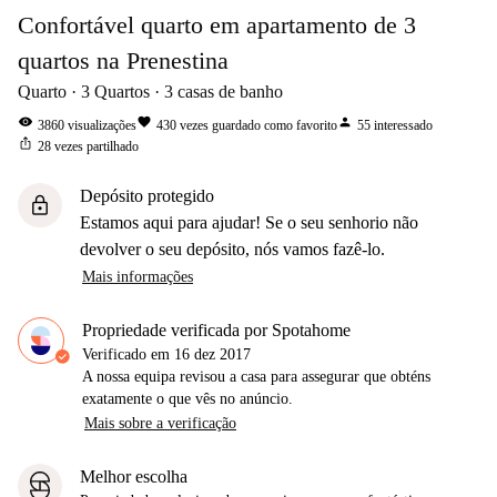
Confortável quarto em apartamento de 3
quartos na Prenestina
Quarto
3
Quartos
3
casas de banho
visibility
favorite
person
3860
visualizações
430
vezes guardado como favorito
55
interessado
ios_share
28
vezes partilhado
Depósito protegido
lock
Estamos aqui para ajudar! Se o seu senhorio não
devolver o seu depósito, nós vamos fazê-lo.
Mais informações
Propriedade verificada por Spotahome
Verificado em
16 dez 2017
A nossa equipa revisou a casa para assegurar que obténs
exatamente o que vês no anúncio.
Mais sobre a verificação
Melhor escolha