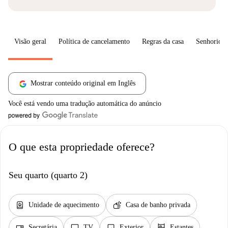
Visão geral
Política de cancelamento
Regras da casa
Senhorio
Mostrar conteúdo original em Inglês
Você está vendo uma tradução automática do anúncio
O que esta propriedade oferece?
Seu quarto (quarto 2)
water_heater
soap
Unidade de aquecimento
Casa de banho privada
desk
tv
image
shelves
Secretária
TV
Exterior
Estantes