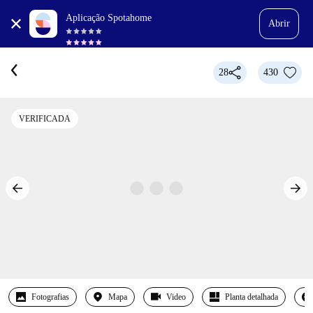
Aplicação Spotahome
Abrir
28
430
VERIFICADA
Fotografias
Mapa
Video
Planta detalhada