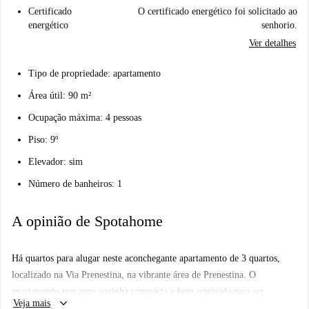
Certificado
O certificado energético foi solicitado ao
energético
senhorio.
Ver detalhes
Tipo de propriedade: apartamento
Área útil: 90 m²
Ocupação máxima: 4 pessoas
Piso: 9º
Elevador: sim
Número de banheiros: 1
A opinião de Spotahome
Há quartos para alugar neste aconchegante apartamento de 3 quartos,
localizado na Via Prenestina, na vibrante área de Prenestina. O
apartamento tem uma cozinha compacta e bem equipada para ser
keyboard_arrow_down
Veja mais
compartilhada entre os inquilinos, e cada quarto tem seu próprio