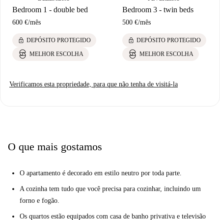
Bedroom 1 - double bed
Bedroom 3 - twin beds
600 €
/
mês
500 €
/
mês
lock
lock
DEPÓSITO PROTEGIDO
DEPÓSITO PROTEGIDO
MELHOR ESCOLHA
MELHOR ESCOLHA
Verificamos esta propriedade, para que não tenha de visitá-la
O que mais gostamos
O apartamento é decorado em estilo neutro por toda parte.
A cozinha tem tudo que você precisa para cozinhar, incluindo um
forno e fogão.
Os quartos estão equipados com casa de banho privativa e televisão