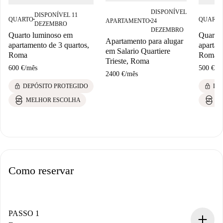
DISPONÍVEL
DISPONÍVEL 11
QUARTO
QUART
APARTAMENTO
24
■
■
DEZEMBRO
DEZEMBRO
Quarto luminoso em
Quarto
Apartamento para alugar
apartamento de 3 quartos,
apartam
em Salario Quartiere
Roma
Roma
Trieste, Roma
600 €
/
mês
500 €
/
m
2400 €
/
mês
lock
lock
DEPÓSITO PROTEGIDO
DE
MELHOR ESCOLHA
M
Como reservar
PASSO 1