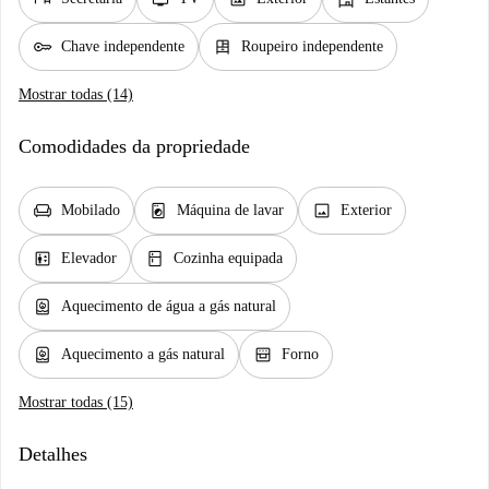
key
dresser
Chave independente
Roupeiro independente
Mostrar todas (14)
Comodidades da propriedade
chair
local_laundry_service
image
Mobilado
Máquina de lavar
Exterior
elevator
kitchen
Elevador
Cozinha equipada
water_heater
Aquecimento de água a gás natural
water_heater
oven_gen
Aquecimento a gás natural
Forno
Mostrar todas (15)
Detalhes