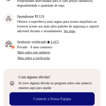
Propriedades selecionadas para si com preços fantásticos,
disponibilidade e qualidade de topo.
Spotahome PLUS
Oferece a experiência mais segura para nossos inquilinos ao
fornecer acesso aos mais altos padrões de segurança e suporte
adicional durante o arrendamento.
Ver mais
star
Senhorio verificado
4 (67)
Privado
·
8 anos
connosco
Mais sobre este senhorio
Mais sobre a verificação
Com alguma dúvida?
sentiment_very_satisfied
Se tiver alguma dúvida ou pergunta sobre este anúncio,
estamos aqui para ajudar.
Contacte a Nossa Equipa