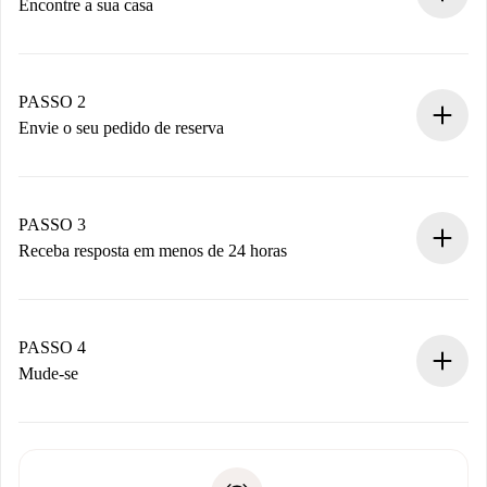
Encontre a sua casa
Processo de reserva 100% online.
Casas e Proprietários verificados.
Você tem todas as informações necessárias
PASSO 2
antecipadamente.
Envie o seu pedido de reserva
Envie detalhes básicos do seu perfil e método de
pagamento.
Não cobramos nada até que o proprietário confirme.
PASSO 3
Receba resposta em menos de 24 horas
O proprietário tem até 24 horas para confirmar.
Se aceita, faremos a cobrança e conectaremos você ao
proprietário.
PASSO 4
Se recusada: não cobraremos nada e ofereceremos
Mude-se
alternativas.
Combine os detalhes da chegada com o proprietário,
Documentos necessários para “
Spotahome plus
”.
entrega das chaves, etc.
Documento de identidade ou Passaporte
A Spotahome só transferirá o primeiro pagamento se você
Comprovante de solvência