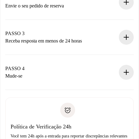
antecipadamente.
Envie o seu pedido de reserva
Envie detalhes básicos do seu perfil e método de
pagamento.
Não cobramos nada até que o proprietário confirme.
PASSO 3
Receba resposta em menos de 24 horas
O proprietário tem até 24 horas para confirmar.
Se aceita, faremos a cobrança e conectaremos você ao
proprietário.
PASSO 4
Se recusada: não cobraremos nada e ofereceremos
Mude-se
alternativas.
Combine os detalhes da chegada com o proprietário,
Documentos necessários para “
Spotahome plus
”.
entrega das chaves, etc.
Documento de identidade ou Passaporte
A Spotahome só transferirá o primeiro pagamento se você
Comprovante de solvência
não comunicar nenhum problema.
Débito direto bancário
Política de Verificação 24h
Você tem 24h após a entrada para reportar discrepâncias relevantes