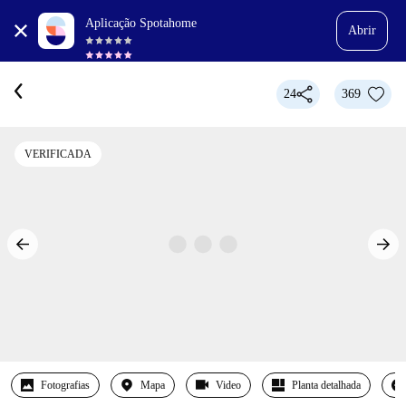
Aplicação Spotahome
Abrir
24
369
VERIFICADA
Fotografias
Mapa
Video
Planta detalhada