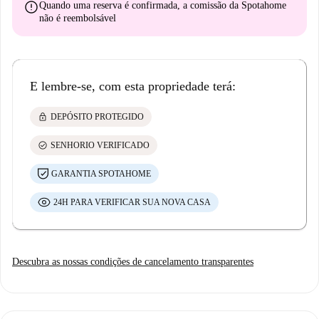
error
Quando uma reserva é confirmada, a comissão da Spotahome
não é reembolsável
E lembre-se, com esta propriedade terá:
lock
DEPÓSITO PROTEGIDO
check_circle
SENHORIO VERIFICADO
GARANTIA SPOTAHOME
24H PARA VERIFICAR SUA NOVA CASA
Descubra as nossas condições de cancelamento transparentes