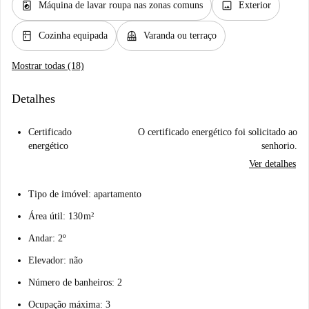
local_laundry_service
image
Máquina de lavar roupa nas zonas comuns
Exterior
kitchen
balcony
Cozinha equipada
Varanda ou terraço
Mostrar todas (18)
Detalhes
Certificado
O certificado energético foi solicitado ao
energético
senhorio.
Ver detalhes
Tipo de imóvel: apartamento
Área útil: 130 m²
Andar: 2º
Elevador: não
Número de banheiros: 2
Ocupação máxima: 3