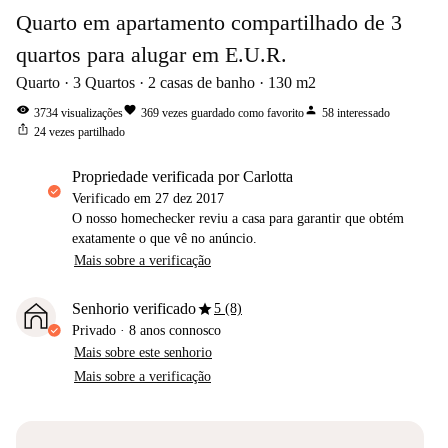
Quarto em apartamento compartilhado de 3
quartos para alugar em E.U.R.
Quarto
3
Quartos
2
casas de banho
130
m2
visibility
favorite
person
3734
visualizações
369
vezes guardado como favorito
58
interessado
ios_share
24
vezes partilhado
propriedade verificada por Carlotta
Verificado em
27 dez 2017
O nosso homechecker reviu a casa para garantir que obtém
exatamente o que vê no anúncio.
Mais sobre a verificação
star
Senhorio verificado
5 (8)
Privado
·
8 anos
connosco
Mais sobre este senhorio
Mais sobre a verificação