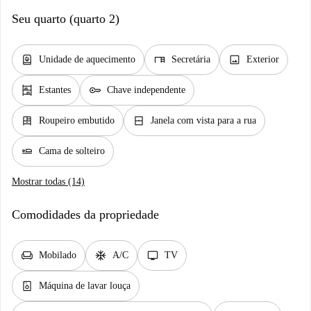
Seu quarto (quarto 2)
water_heater
desk
image
Unidade de aquecimento
Secretária
Exterior
shelves
key
Estantes
Chave independente
dresser
window_closed
Roupeiro embutido
Janela com vista para a rua
airline_seat_flat
Cama de solteiro
Mostrar todas (14)
Comodidades da propriedade
chair
ac_unit
tv
Mobilado
A/C
TV
dishwasher_gen
Máquina de lavar louça