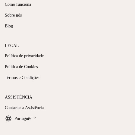
Como funciona
Sobre nós
Blog
LEGAL
Política de privacidade
Política de Cookies
Termos e Condições
ASSISTÊNCIA
Contactar a Assistência
keyboard_arrow_down
Português