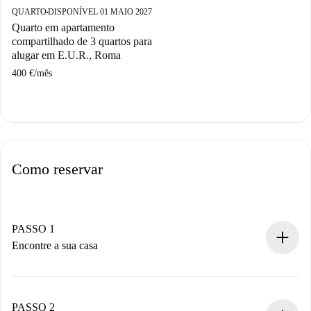
QUARTO
DISPONÍVEL 01 MAIO 2027
■
Quarto em apartamento
compartilhado de 3 quartos para
alugar em E.U.R., Roma
400 €
/
mês
Como reservar
PASSO 1
Encontre a sua casa
Processo de reserva 100% online.
Casas e Proprietários verificados.
Você tem todas as informações necessárias
PASSO 2