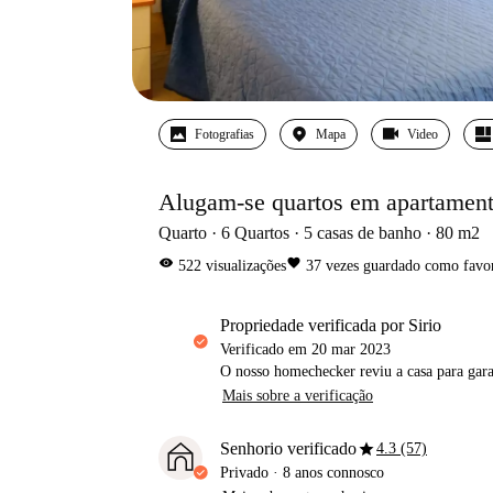
Fotografias
Mapa
Video
Alugam-se quartos em apartament
Quarto
6
Quartos
5
casas de banho
80
m2
visibility
favorite
522
visualizações
37
vezes guardado como favor
propriedade verificada por Sirio
Verificado em
20 mar 2023
O nosso homechecker reviu a casa para gar
Mais sobre a verificação
star
Senhorio verificado
4.3 (57)
Privado
·
8 anos
connosco