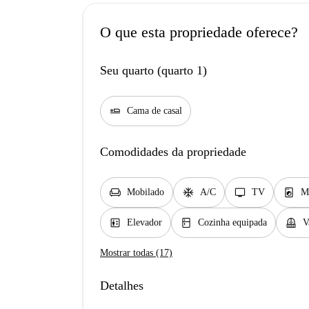
O que esta propriedade oferece?
Seu quarto (quarto 1)
airline_seat_flat
Cama de casal
Comodidades da propriedade
chair
ac_unit
tv
local_laundry_service
Mobilado
A/C
TV
M
elevator
kitchen
balcony
Elevador
Cozinha equipada
V
Mostrar todas (17)
Detalhes