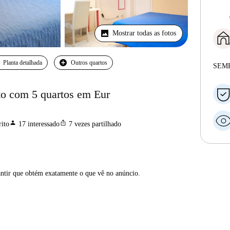
Mostrar todas as fotos
Planta detalhada
Outros quartos
SEM
o com 5 quartos em Eur
person
ios_share
ito
17
interessado
7
vezes partilhado
antir que obtém exatamente o que vê no anúncio.