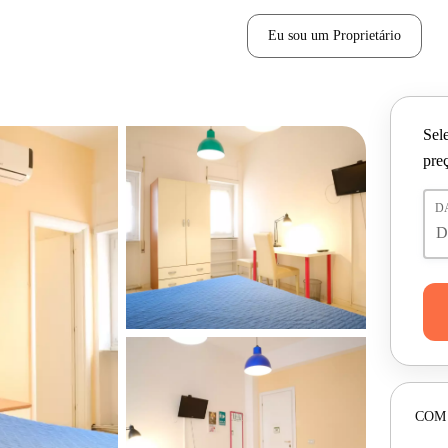
Eu sou um Proprietário
Sele
pre
D
COM