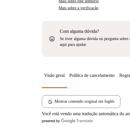
Mais sobre este senhorio
Mais sobre a verificação
Com alguma dúvida?
sentiment_very_satisfied
Se tiver alguma dúvida ou pergunta sobre 
aqui para ajudar.
Visão geral
Política de cancelamento
Regra
Mostrar conteúdo original em Inglês
Você está vendo uma tradução automática do a