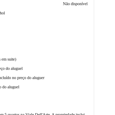
Não disponível
nhol
 em suite)
eço do aluguel
ncluído no preço do aluguer
o do aluguel
 5 quartos na Viale Dell'Arte. A propriedade inclui