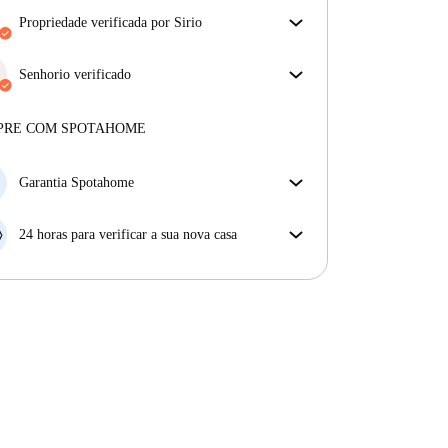
propriedade verificada por Sirio
O nosso homechecker reviu a casa para garantir que
obtém exatamente o que vê no anúncio.
Senhorio verificado
Mais sobre a verificação
Privado
·
8 anos
connosco
Mais sobre este senhorio
PRE COM SPOTAHOME
Mais sobre a verificação
Garantia Spotahome
Se o proprietário cancelar a sua reserva com pouca
antecedência, nós iremos A) pagar um hotel e ajudá-
24 horas para verificar a sua nova casa
lo a encontrar novo alojamento, ou B) reembolsar o
Se a propriedade não corresponder ao prometido no
seu dinheiro na totalidade.
nosso anúncio, tem 24 horas depois de se mudar para
pedir para ser realojado.