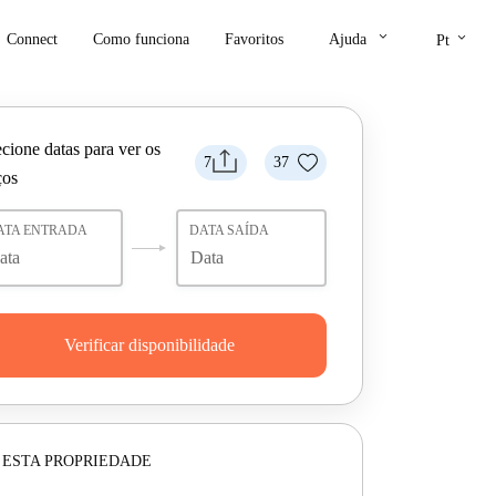
keyboard_arrow_down
keyboard_arrow_down
Connect
Como funciona
Favoritos
Ajuda
Pt
cione datas para ver os
7
37
ços
ATA ENTRADA
DATA SAÍDA
Verificar disponibilidade
 ESTA PROPRIEDADE