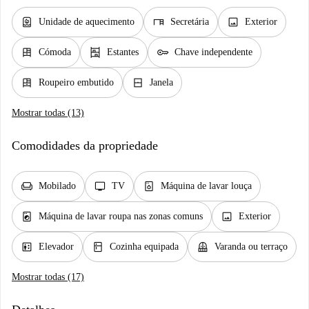
water_heater
desk
image
Unidade de aquecimento
Secretária
Exterior
dresser
shelves
key
Cómoda
Estantes
Chave independente
dresser
window_closed
Roupeiro embutido
Janela
Mostrar todas (13)
Comodidades da propriedade
chair
tv
dishwasher_gen
Mobilado
TV
Máquina de lavar louça
local_laundry_service
image
Máquina de lavar roupa nas zonas comuns
Exterior
elevator
kitchen
balcony
Elevador
Cozinha equipada
Varanda ou terraço
Mostrar todas (17)