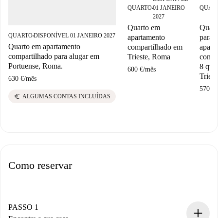
QUARTO
01 JANEIRO
QUAR
■
2027
Quarto em
Quart
QUARTO
DISPONÍVEL 01 JANEIRO 2027
apartamento
para 
■
Quarto em apartamento
compartilhado em
apart
compartilhado para alugar em
Trieste, Roma
compa
Portuense, Roma.
8 qua
600 €
/
mês
Tries
630 €
/
mês
570 €
/
euro
ALGUMAS CONTAS INCLUÍDAS
Como reservar
PASSO 1