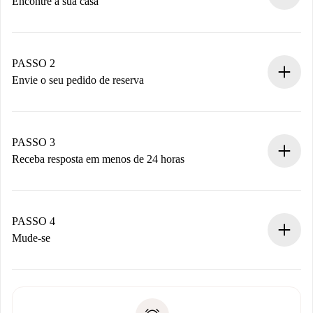
Encontre a sua casa
Processo de reserva 100% online.
Casas e Proprietários verificados.
Você tem todas as informações necessárias
PASSO 2
antecipadamente.
Envie o seu pedido de reserva
Envie detalhes básicos do seu perfil e método de
pagamento.
Não cobramos nada até que o proprietário confirme.
PASSO 3
Receba resposta em menos de 24 horas
O proprietário tem até 24 horas para confirmar.
Se aceita, faremos a cobrança e conectaremos você ao
proprietário.
PASSO 4
Se recusada: não cobraremos nada e ofereceremos
Mude-se
alternativas.
Combine os detalhes da chegada com o proprietário,
Documentos necessários para “
Spotahome plus
”.
entrega das chaves, etc.
Documento de identidade ou Passaporte
A Spotahome só transferirá o primeiro pagamento se você
Comprovante de solvência