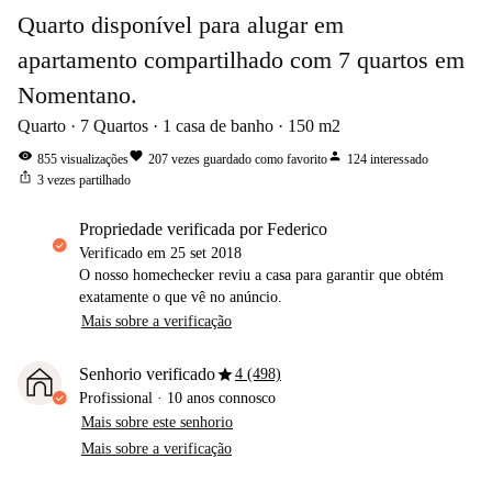
Quarto disponível para alugar em
apartamento compartilhado com 7 quartos em
Nomentano.
Quarto
7
Quartos
1
casa de banho
150
m2
visibility
favorite
person
855
visualizações
207
vezes guardado como favorito
124
interessado
ios_share
3
vezes partilhado
propriedade verificada por Federico
Verificado em
25 set 2018
O nosso homechecker reviu a casa para garantir que obtém
exatamente o que vê no anúncio.
Mais sobre a verificação
star
Senhorio verificado
4 (498)
Profissional
·
10 anos
connosco
Mais sobre este senhorio
Mais sobre a verificação