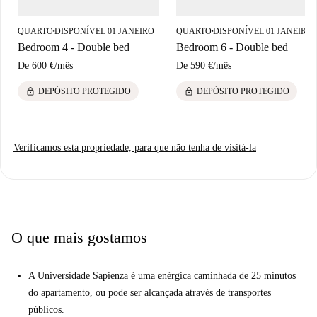
QUARTO
DISPONÍVEL 01 JANEIRO
QUARTO
DISPONÍVEL 01 JANEIRO
■
■
Bedroom 4 - Double bed
Bedroom 6 - Double bed
De
600 €
/
mês
De
590 €
/
mês
lock
lock
DEPÓSITO PROTEGIDO
DEPÓSITO PROTEGIDO
Verificamos esta propriedade, para que não tenha de visitá-la
O que mais gostamos
A Universidade Sapienza é uma enérgica caminhada de 25 minutos
do apartamento, ou pode ser alcançada através de transportes
públicos.