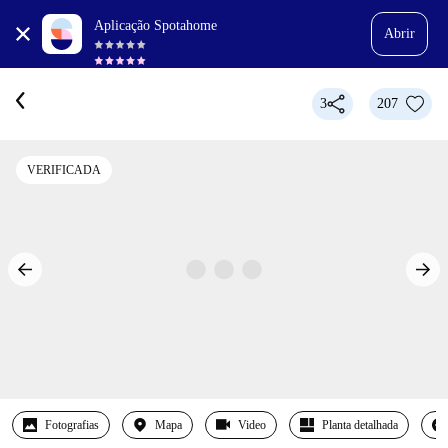
Aplicação Spotahome
Abrir
3
207
VERIFICADA
Fotografias
Mapa
Video
Planta detalhada