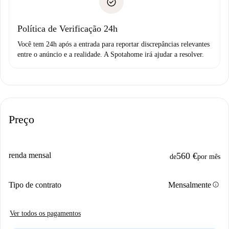
não comunicar nenhum problema.
Débito direto bancário
Política de Verificação 24h
Você tem 24h após a entrada para reportar discrepâncias relevantes
entre o anúncio e a realidade. A Spotahome irá ajudar a resolver.
Preço
renda mensal
560 €
de
por mês
info
Tipo de contrato
Mensalmente
Ver todos os pagamentos