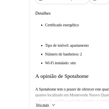
Detalhes
Certificado energético
Tipo de imóvel: apartamento
Número de banheiros: 2
Wi-Fi instalado: sim
A opinião de Spotahome
A Spotahome tem o prazer de oferecer este qua
quartos localizado em Monteverde Nuovo Quart
e dispõe de cozinha equipada, varanda ou terraç
keyboard_arrow_down
Veja mais
todas as despesas essenciais estão incluídas (ele