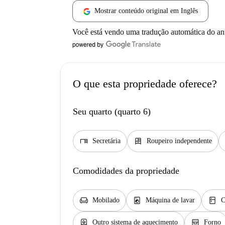
Mostrar conteúdo original em Inglês
Você está vendo uma tradução automática do a
O que esta propriedade oferece?
Seu quarto (quarto 6)
desk
dresser
Secretária
Roupeiro independente
Comodidades da propriedade
chair
local_laundry_service
kitchen
Mobilado
Máquina de lavar
C
water_heater
oven_gen
Outro sistema de aquecimento
Forno