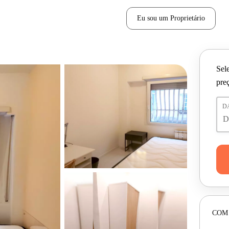
Eu sou um Proprietário
Sele
pre
D
COM