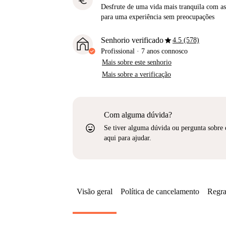
euro
Desfrute de uma vida mais tranquila com as 
para uma experiência sem preocupações
star
Senhorio verificado
4.5 (578)
Profissional
·
7 anos
connosco
Mais sobre este senhorio
Mais sobre a verificação
Com alguma dúvida?
sentiment_very_satisfied
Se tiver alguma dúvida ou pergunta sobre 
aqui para ajudar.
Visão geral
Política de cancelamento
Regra