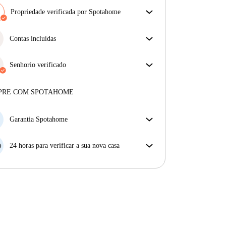
Propriedade verificada por Spotahome
A nossa equipa revisou a casa para assegurar que
obténs exatamente o que vês no anúncio.
Contas incluídas
Mais sobre a verificação
Desfrute de uma vida mais tranquila com as contas
incluídas. A renda e as contas estão todas incluídas
Senhorio verificado
para uma experiência sem preocupações
Profissional
·
7 anos
connosco
Mais sobre este senhorio
PRE COM SPOTAHOME
Mais sobre a verificação
Garantia Spotahome
Se o proprietário cancelar a sua reserva com pouca
antecedência, nós iremos A) pagar um hotel e ajudá-
24 horas para verificar a sua nova casa
lo a encontrar novo alojamento, ou B) reembolsar o
Se a propriedade não corresponder ao prometido no
seu dinheiro na totalidade.
nosso anúncio, tem 24 horas depois de se mudar para
pedir para ser realojado.