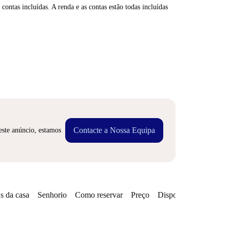
contas incluídas. A renda e as contas estão todas incluídas
Contacte a Nossa Equipa
este anúncio, estamos
s da casa
Senhorio
Como reservar
Preço
Disponibilidades
Zo