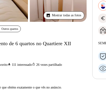
Mostrar todas as fotos
euro
Outros quartos
to de 6 quartos no Quartiere XII
SEM
person
ios_share
vorito
111
interessado
26
vezes partilhado
ar que obténs exatamente o que vês no anúncio.