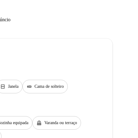
núncio
window_closed
airline_seat_flat
Janela
Cama de solteiro
balcony
ozinha equipada
Varanda ou terraço