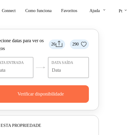
keyboard_arrow_down
keyboard_arrow_down
Connect
Como funciona
Favoritos
Ajuda
Pt
cione datas para ver os
26
290
ços
ATA ENTRADA
DATA SAÍDA
Verificar disponibilidade
 ESTA PROPRIEDADE