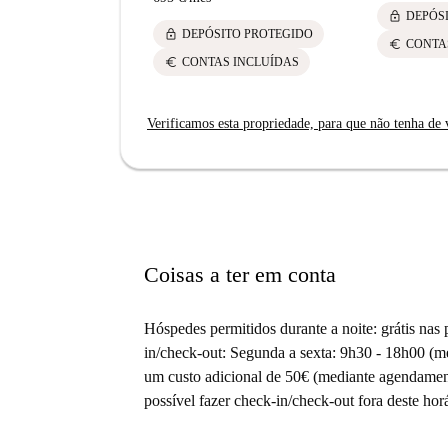
lock
DEPÓS
lock
DEPÓSITO PROTEGIDO
euro
CONTA
euro
CONTAS INCLUÍDAS
Verificamos esta propriedade, para que não tenha de v
Coisas a ter em conta
Hóspedes permitidos durante a noite: grátis nas 
in/check-out: Segunda a sexta: 9h30 - 18h00 (
um custo adicional de 50€ (mediante agendamento
possível fazer check-in/check-out fora deste hor