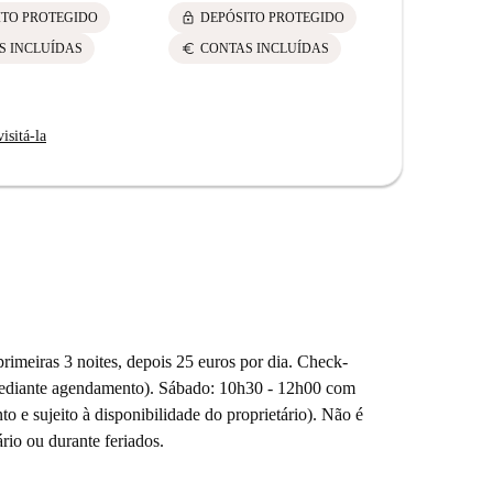
lock
ITO PROTEGIDO
DEPÓSITO PROTEGIDO
euro
S INCLUÍDAS
CONTAS INCLUÍDAS
isitá-la
primeiras 3 noites, depois 25 euros por dia. Check-
mediante agendamento). Sábado: 10h30 - 12h00 com
 e sujeito à disponibilidade do proprietário). Não é
ário ou durante feriados.