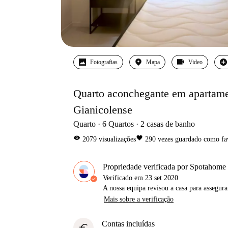
Fotografias
Mapa
Video
Quarto aconchegante em apartamen
Gianicolense
Quarto
6
Quartos
2
casas de banho
visibility
favorite
2079
visualizações
290
vezes guardado como fa
Propriedade verificada por Spotahome
Verificado em
23 set 2020
A nossa equipa revisou a casa para assegur
Mais sobre a verificação
Contas incluídas