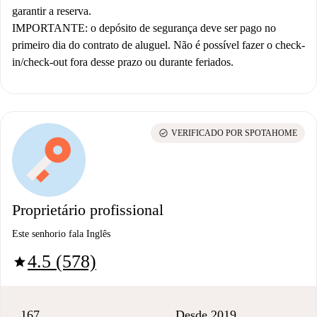
garantir a reserva.
IMPORTANTE: o depósito de segurança deve ser pago no
primeiro dia do contrato de aluguel.
Não é possível fazer o check-
in/check-out fora desse prazo ou durante feriados.
check_circle
VERIFICADO POR SPOTAHOME
Proprietário profissional
Este senhorio fala Inglês
4.5 (578)
star
167
Desde 2019