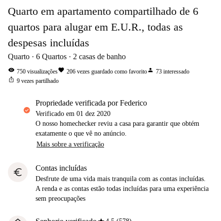
Quarto em apartamento compartilhado de 6
quartos para alugar em E.U.R., todas as
despesas incluídas
Quarto
6
Quartos
2
casas de banho
visibility
favorite
person
750
visualizações
206
vezes guardado como favorito
73
interessado
ios_share
9
vezes partilhado
propriedade verificada por Federico
Verificado em
01 dez 2020
O nosso homechecker reviu a casa para garantir que obtém
exatamente o que vê no anúncio.
Mais sobre a verificação
Contas incluídas
euro
Desfrute de uma vida mais tranquila com as contas incluídas.
A renda e as contas estão todas incluídas para uma experiência
sem preocupações