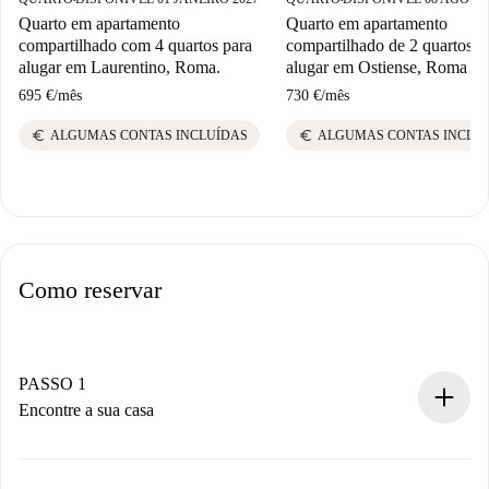
Quarto em apartamento
Quarto em apartamento
compartilhado com 4 quartos para
compartilhado de 2 quartos p
alugar em Laurentino, Roma.
alugar em Ostiense, Roma
695 €
/
mês
730 €
/
mês
euro
euro
ALGUMAS CONTAS INCLUÍDAS
ALGUMAS CONTAS INCLU
Como reservar
PASSO 1
Encontre a sua casa
Processo de reserva 100% online.
Casas e Proprietários verificados.