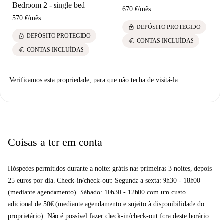
Bedroom 2 - single bed
670 €
/
mês
570 €
/
mês
lock
DEPÓSITO PROTEGIDO
lock
DEPÓSITO PROTEGIDO
euro
CONTAS INCLUÍDAS
euro
CONTAS INCLUÍDAS
Verificamos esta propriedade, para que não tenha de visitá-la
Coisas a ter em conta
Hóspedes permitidos durante a noite: grátis nas primeiras 3 noites, depois
25 euros por dia. Check-in/check-out: Segunda a sexta: 9h30 - 18h00
(mediante agendamento). Sábado: 10h30 - 12h00 com um custo
adicional de 50€ (mediante agendamento e sujeito à disponibilidade do
proprietário). Não é possível fazer check-in/check-out fora deste horário