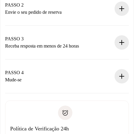
Você tem todas as informações necessárias
PASSO 2
antecipadamente.
Envie o seu pedido de reserva
Envie detalhes básicos do seu perfil e método de
pagamento.
Não cobramos nada até que o proprietário confirme.
PASSO 3
Receba resposta em menos de 24 horas
O proprietário tem até 24 horas para confirmar.
Se aceita, faremos a cobrança e conectaremos você ao
proprietário.
PASSO 4
Se recusada: não cobraremos nada e ofereceremos
Mude-se
alternativas.
Combine os detalhes da chegada com o proprietário,
Documentos necessários para “
Spotahome plus
”.
entrega das chaves, etc.
Documento de identidade ou Passaporte
A Spotahome só transferirá o primeiro pagamento se você
Comprovante de solvência
não comunicar nenhum problema.
Débito direto bancário
Política de Verificação 24h