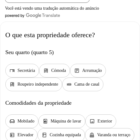
Você está vendo uma tradução automática do anúncio
O que esta propriedade oferece?
Seu quarto (quarto 5)
desk
dresser
package
Secretária
Cómoda
Arrumação
dresser
airline_seat_flat
Roupeiro independente
Cama de casal
Comodidades da propriedade
chair
local_laundry_service
image
Mobilado
Máquina de lavar
Exterior
elevator
kitchen
balcony
Elevador
Cozinha equipada
Varanda ou terraço