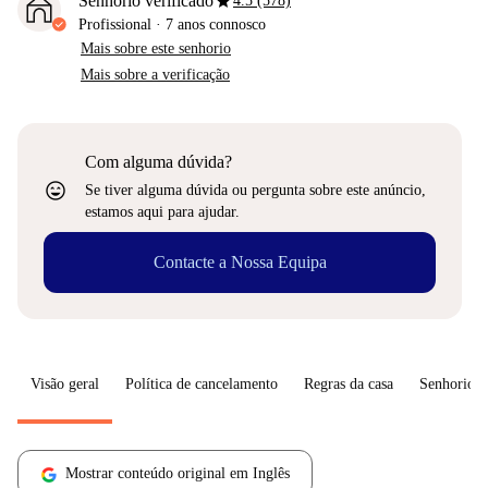
star
Senhorio verificado
4.5 (578)
Profissional
·
7 anos
connosco
Mais sobre este senhorio
Mais sobre a verificação
Com alguma dúvida?
sentiment_very_satisfied
Se tiver alguma dúvida ou pergunta sobre este anúncio,
estamos aqui para ajudar.
Contacte a Nossa Equipa
Visão geral
Política de cancelamento
Regras da casa
Senhorio
Mostrar conteúdo original em Inglês