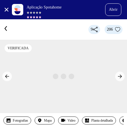
Aplicação Spotahome
Abrir
9
206
VERIFICADA
Fotografias
Mapa
Video
Planta detalhada