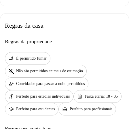
Regras da casa
Regras da propriedade
smoking_rooms
É permitido fumar
pet_supplies
Não são permitidos animais de estimação
person_add
Convidados para passar a noite permitidos
hail
calendar_month
Perfeito para estadias individuais
Faixa etária: 18 - 35
school
business_center
Perfeito para estudantes
Perfeito para profissionais
Permissões contratuais