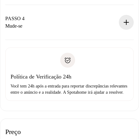
O proprietário tem até 24 horas para confirmar.
Se aceita, faremos a cobrança e conectaremos você ao
proprietário.
PASSO 4
Se recusada: não cobraremos nada e ofereceremos
Mude-se
alternativas.
Combine os detalhes da chegada com o proprietário,
Documentos necessários para “
Spotahome plus
”.
entrega das chaves, etc.
Documento de identidade ou Passaporte
A Spotahome só transferirá o primeiro pagamento se você
Comprovante de solvência
não comunicar nenhum problema.
Débito direto bancário
Política de Verificação 24h
Você tem 24h após a entrada para reportar discrepâncias relevantes
entre o anúncio e a realidade. A Spotahome irá ajudar a resolver.
Preço