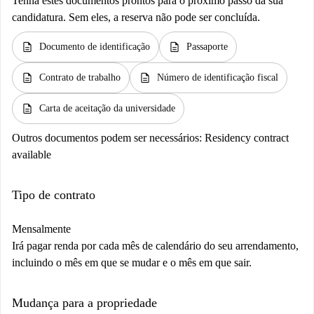
Tenha estes documentos prontos para o próximo passo da sua
candidatura. Sem eles, a reserva não pode ser concluída.
description
description
Documento de identificação
Passaporte
description
description
Contrato de trabalho
Número de identificação fiscal
description
Carta de aceitação da universidade
Outros documentos podem ser necessários:
Residency contract
available
Tipo de contrato
Mensalmente
Irá pagar renda por cada mês de calendário do seu arrendamento,
incluindo o mês em que se mudar e o mês em que sair.
Mudança para a propriedade