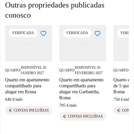
Outras propriedades publicadas
conosco
VERIFICADA
VERIFICADA
VERIFI
DISPONÍVEL 01
DISPONÍVEL 01
DI
QUARTO
QUARTO
QUARTO
■
■
■
JANEIRO 2027
FEVEREIRO 2027
FE
Quarto em apartamento
Quarto em apartamento
Quarto em
compartilhado para
compartilhado para
de 5 quarto
alugar em Roma
alugar em Garbatella,
Roma
Roma
640 €
/
mês
750 €
/
mês
795 €
/
mês
euro
euro
CONTAS INCLUÍDAS
CONTA
euro
CONTAS INCLUÍDAS