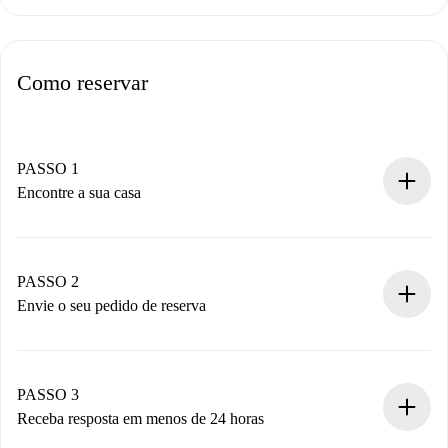
Como reservar
PASSO 1
Encontre a sua casa
Processo de reserva 100% online.
Casas e Proprietários verificados.
Você tem todas as informações necessárias
PASSO 2
antecipadamente.
Envie o seu pedido de reserva
Envie detalhes básicos do seu perfil e método de
pagamento.
Não cobramos nada até que o proprietário confirme.
PASSO 3
Receba resposta em menos de 24 horas