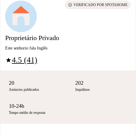
check_circle
VERIFICADO POR SPOTAHOME
Proprietário Privado
Este senhorio fala Inglês
4.5 (41)
star
20
202
Anúncios publicados
Inquilinos
10-24h
Tempo médio de resposta