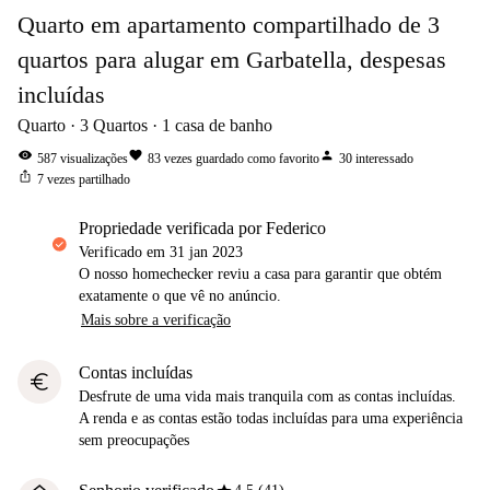
Quarto em apartamento compartilhado de 3
quartos para alugar em Garbatella, despesas
incluídas
Quarto
3
Quartos
1
casa de banho
visibility
favorite
person
587
visualizações
83
vezes guardado como favorito
30
interessado
ios_share
7
vezes partilhado
propriedade verificada por Federico
Verificado em
31 jan 2023
O nosso homechecker reviu a casa para garantir que obtém
exatamente o que vê no anúncio.
Mais sobre a verificação
Contas incluídas
euro
Desfrute de uma vida mais tranquila com as contas incluídas.
A renda e as contas estão todas incluídas para uma experiência
sem preocupações