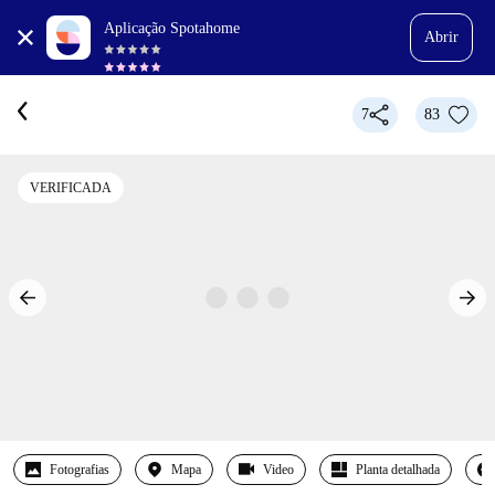
Aplicação Spotahome
Abrir
7
83
VERIFICADA
Fotografias
Mapa
Video
Planta detalhada