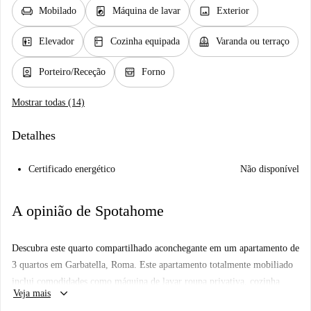
chair
local_laundry_service
image
Mobilado
Máquina de lavar
Exterior
elevator
kitchen
balcony
Elevador
Cozinha equipada
Varanda ou terraço
person_book
oven_gen
Porteiro/Receção
Forno
Mostrar todas (14)
Detalhes
Certificado energético
Não disponível
A opinião de Spotahome
Descubra este quarto compartilhado aconchegante em um apartamento de
3 quartos em Garbatella, Roma. Este apartamento totalmente mobiliado
inclui comodidades como máquina de lavar roupa privativa, cozinha
keyboard_arrow_down
Veja mais
equipada, varanda e muito mais. É permitido fumar, mas animais de