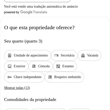
Você está vendo uma tradução automática do anúncio
O que esta propriedade oferece?
Seu quarto (quarto 3)
water_heater
desk
balcony
Unidade de aquecimento
Secretária
Varanda
image
dresser
shelves
Exterior
Cómoda
Estantes
key
dresser
Chave independente
Roupeiro embutido
Mostrar todas (13)
Comodidades da propriedade