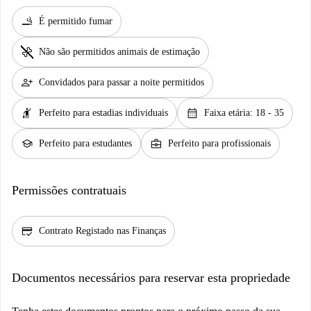
smoking_rooms
É permitido fumar
pet_supplies
Não são permitidos animais de estimação
person_add
Convidados para passar a noite permitidos
hail
calendar_month
Perfeito para estadias individuais
Faixa etária: 18 - 35
school
business_center
Perfeito para estudantes
Perfeito para profissionais
Permissões contratuais
credit_score
Contrato Registado nas Finanças
Documentos necessários para reservar esta propriedade