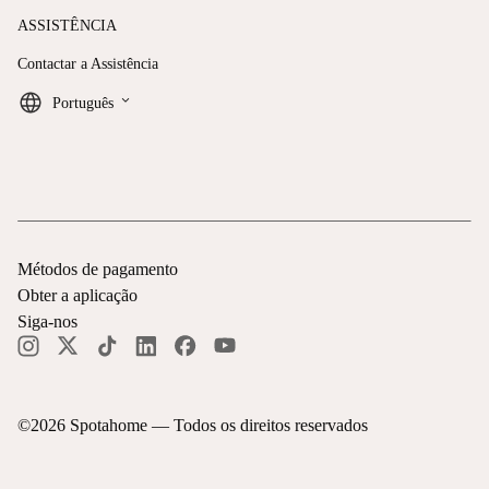
ASSISTÊNCIA
Contactar a Assistência
keyboard_arrow_down
Português
Métodos de pagamento
Obter a aplicação
Siga-nos
©
2026
Spotahome —
Todos os direitos reservados