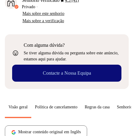
star
Senhorio verificado
4.5 (41)
Privado
·
Mais sobre este senhorio
Mais sobre a verificação
Com alguma dúvida?
sentiment_very_satisfied
Se tiver alguma dúvida ou pergunta sobre este anúncio,
estamos aqui para ajudar.
Contacte a Nossa Equipa
Visão geral
Política de cancelamento
Regras da casa
Senhorio
Mostrar conteúdo original em Inglês