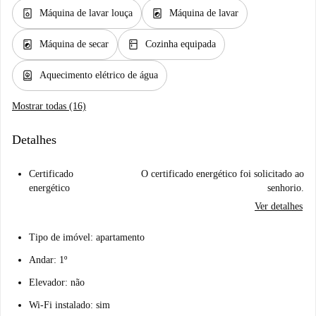
dishwasher_gen
local_laundry_service
Máquina de lavar louça
Máquina de lavar
local_laundry_service
kitchen
Máquina de secar
Cozinha equipada
water_heater
Aquecimento elétrico de água
Mostrar todas (16)
Detalhes
Certificado
O certificado energético foi solicitado ao
energético
senhorio.
Ver detalhes
Tipo de imóvel: apartamento
Andar: 1º
Elevador: não
Wi-Fi instalado: sim