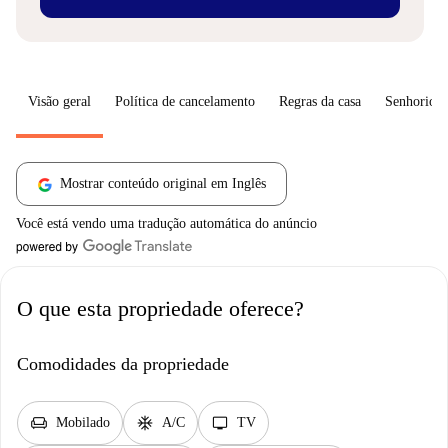
Visão geral
Política de cancelamento
Regras da casa
Senhorio
Mostrar conteúdo original em Inglês
Você está vendo uma tradução automática do anúncio
O que esta propriedade oferece?
Comodidades da propriedade
chair
ac_unit
tv
Mobilado
A/C
TV