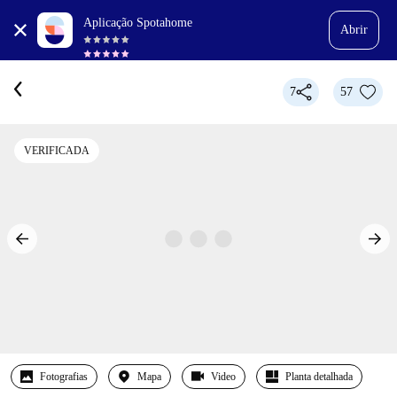
Aplicação Spotahome
Abrir
7
57
VERIFICADA
Fotografias
Mapa
Video
Planta detalhada