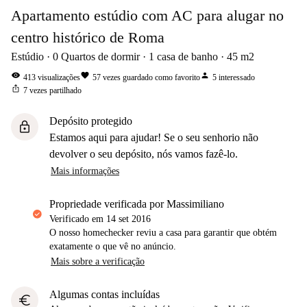
Apartamento estúdio com AC para alugar no
centro histórico de Roma
Estúdio
0
Quartos de dormir
1
casa de banho
45
m2
visibility
favorite
person
413
visualizações
57
vezes guardado como favorito
5
interessado
ios_share
7
vezes partilhado
Depósito protegido
lock
Estamos aqui para ajudar! Se o seu senhorio não
devolver o seu depósito, nós vamos fazê-lo.
Mais informações
propriedade verificada por Massimiliano
Verificado em
14 set 2016
O nosso homechecker reviu a casa para garantir que obtém
exatamente o que vê no anúncio.
Mais sobre a verificação
Algumas contas incluídas
euro