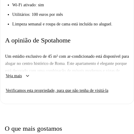
Wi-Fi ativado: sim
Utilitários: 100 euros por mês
Limpeza semanal e roupa de cama está incluída no aluguel.
A opinião de Spotahome
Um estúdio exclusivo de 45 m² com ar-condicionado está disponível para
alugar no centro histórico de Roma. Este apartamento é elegante porque
está decorado com uma combinação de móveis modernos e vigas de
keyboard_arrow_down
Veja mais
madeira. O apartamento tem uma espaçosa sala de estar e uma cozinha
parcialmente equipada, e há um mezanino situado acima.
Verificamos esta propriedade, para que não tenha de visitá-la
Este apartamento está localizado no centro histórico de Roma - você não
precisa ir muito longe para obter sua dose de cultura, restaurantes, lojas e
vida noturna. O próprio Coliseu pode ser alcançado em cerca de 7
minutos, e vários outros monumentos famosos também estão próximos.
O que mais gostamos