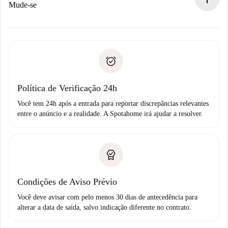
Se recusada: não cobraremos nada e ofereceremos
Mude-se
alternativas.
Combine os detalhes da chegada com o proprietário,
Documentos necessários para “
Spotahome plus
”.
entrega das chaves, etc.
Documento de identidade ou Passaporte
A Spotahome só transferirá o primeiro pagamento se você
Comprovante de solvência
não comunicar nenhum problema.
Débito direto bancário
Política de Verificação 24h
Você tem 24h após a entrada para reportar discrepâncias relevantes
entre o anúncio e a realidade. A Spotahome irá ajudar a resolver.
Condições de Aviso Prévio
Você deve avisar com pelo menos 30 dias de antecedência para
alterar a data de saída, salvo indicação diferente no contrato.