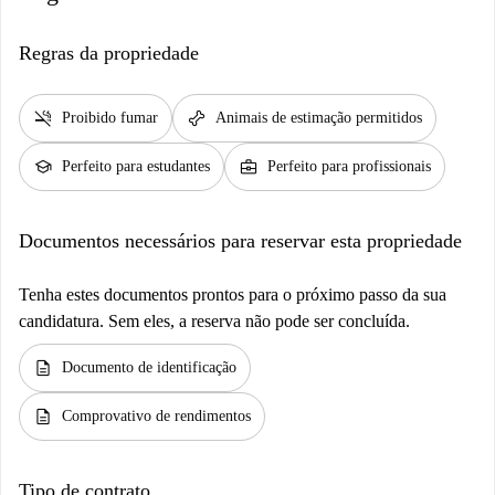
Regras da propriedade
smoke_free
pet_supplies
Proibido fumar
Animais de estimação permitidos
school
business_center
Perfeito para estudantes
Perfeito para profissionais
Documentos necessários para reservar esta propriedade
Tenha estes documentos prontos para o próximo passo da sua
candidatura. Sem eles, a reserva não pode ser concluída.
description
Documento de identificação
description
Comprovativo de rendimentos
Tipo de contrato