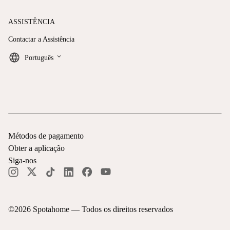
ASSISTÊNCIA
Contactar a Assistência
keyboard_arrow_down
Português
Métodos de pagamento
Obter a aplicação
Siga-nos
©
2026
Spotahome —
Todos os direitos reservados