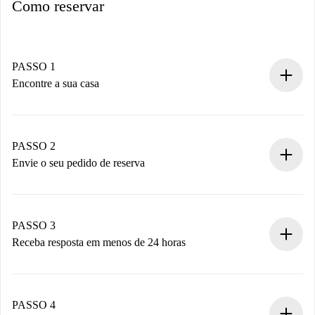
Como reservar
PASSO 1
Encontre a sua casa
Processo de reserva 100% online.
Casas e Proprietários verificados.
Você tem todas as informações necessárias
PASSO 2
antecipadamente.
Envie o seu pedido de reserva
Envie detalhes básicos do seu perfil e método de
pagamento.
Não cobramos nada até que o proprietário confirme.
PASSO 3
Receba resposta em menos de 24 horas
O proprietário tem até 24 horas para confirmar.
Se aceita, faremos a cobrança e conectaremos você ao
proprietário.
PASSO 4