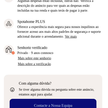
Algumas despesas estão incluídas, outras não. Verifica a
descrição do anúncio para ver quais as despesas estão
incluídas na tua renda e quais terás de pagar à parte.
Spotahome PLUS
Oferece a experiência mais segura para nossos inquilinos ao
fornecer acesso aos mais altos padrões de segurança e suporte
adicional durante o arrendamento.
Ver mais
Senhorio verificado
Privado
·
9 anos
connosco
Mais sobre este senhorio
Mais sobre a verificação
Com alguma dúvida?
sentiment_very_satisfied
Se tiver alguma dúvida ou pergunta sobre este anúncio,
estamos aqui para ajudar.
Contacte a Nossa Equipa