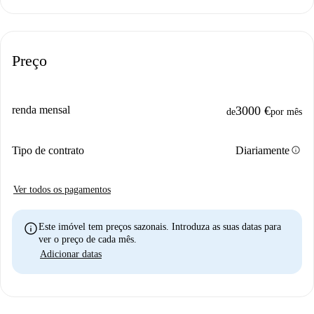
Preço
renda mensal
3000 €
de
por mês
info
Tipo de contrato
Diariamente
Ver todos os pagamentos
info
Este imóvel tem preços sazonais. Introduza as suas datas para
ver o preço de cada mês.
Adicionar datas