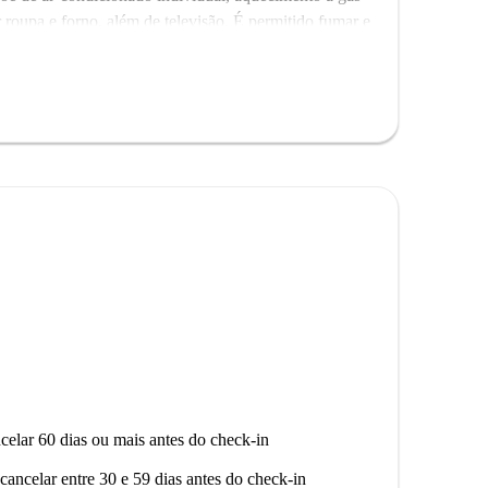
roupa e forno, além de televisão. É permitido fumar e
lentes opções gastronômicas, como a Lady Pizza
 supermercado Conad, todos nas proximidades da
ahome hoje mesmo!
celar 60 dias ou mais antes do check-in
cancelar entre 30 e 59 dias antes do check-in