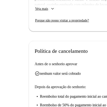
natural, cozinha equipada com máquina de lavar 
keyboard_arrow_down
Veja mais
há Wi-Fi disponível.
Pigneto é uma área vibrante de Roma com exce
Porque não posso visitar a propriedade?
Roma, o Ristorante Senegalese Da Coumba e o
propriedade. Garanta seu novo lar com a Spot
Política de cancelamento
Antes de o senhorio aprovar
check_circle
nenhum valor será cobrado
Depois da aprovação do senhorio:
Reembolso total do pagamento inicial
ao can
Reembolso de 50% do pagamento inicial
ao 