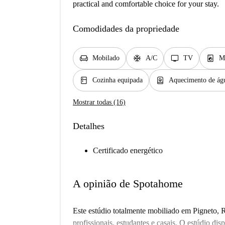
practical and comfortable choice for your stay.
Comodidades da propriedade
chair
ac_unit
tv
local_laundry_service
Mobilado
A/C
TV
M
kitchen
water_heater
Cozinha equipada
Aquecimento de águ
Mostrar todas (16)
Detalhes
Certificado energético
A opinião de Spotahome
Este estúdio totalmente mobiliado em Pigneto, 
profissionais, estudantes e casais. O estúdio di