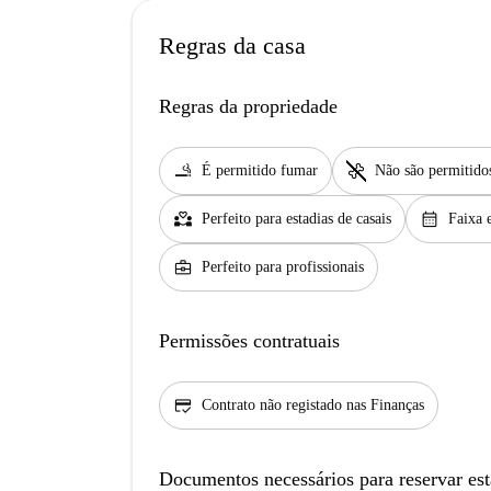
Regras da casa
Regras da propriedade
smoking_rooms
pet_supplies
É permitido fumar
Não são permitido
partner_heart
calendar_month
Perfeito para estadias de casais
Faixa e
business_center
Perfeito para profissionais
Permissões contratuais
credit_score
Contrato não registado nas Finanças
Documentos necessários para reservar est