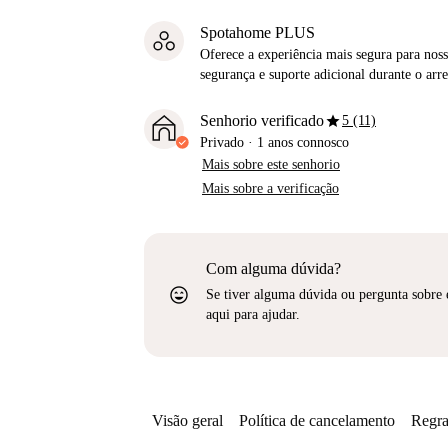
Spotahome PLUS
Oferece a experiência mais segura para noss
segurança e suporte adicional durante o ar
star
Senhorio verificado
5 (11)
Privado
·
1 anos
connosco
Mais sobre este senhorio
Mais sobre a verificação
Com alguma dúvida?
sentiment_very_satisfied
Se tiver alguma dúvida ou pergunta sobre 
aqui para ajudar.
Visão geral
Política de cancelamento
Regra