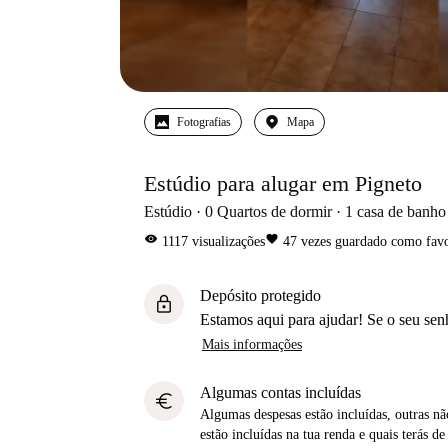
Fotografias
Mapa
Estúdio para alugar em Pigneto
Estúdio
0
Quartos de dormir
1
casa de banho
visibility
favorite
1117
visualizações
47
vezes guardado como favo
Depósito protegido
lock
Estamos aqui para ajudar! Se o seu sen
Mais informações
Algumas contas incluídas
euro
Algumas despesas estão incluídas, outras não
estão incluídas na tua renda e quais terás de