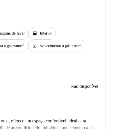
window_open
áquina de lavar
Interior
water_heater
a a gás natural
Aquecimento a gás natural
Não disponível
Roma, oferece um espaço confortável, ideal para
spõe de ar-condicionado individual, aquecimento a gás