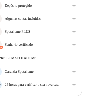
Depósito protegido
Estamos aqui para ajudar! Se o seu senhorio não
devolver o seu depósito, nós vamos fazê-lo.
Algumas contas incluídas
Mais informações
Algumas despesas estão incluídas, outras não.
Verifica a descrição do anúncio para ver quais as
Spotahome PLUS
despesas estão incluídas na tua renda e quais terás de
Oferece a experiência mais segura para nossos
pagar à parte.
inquilinos ao fornecer acesso aos mais altos padrões
Senhorio verificado
de segurança e suporte adicional durante o
Privado
·
1 anos
connosco
arrendamento.
Ver mais
Mais sobre este senhorio
PRE COM SPOTAHOME
Mais sobre a verificação
Garantia Spotahome
Se o proprietário cancelar a sua reserva com pouca
antecedência, nós iremos A) pagar um hotel e ajudá-
24 horas para verificar a sua nova casa
lo a encontrar novo alojamento, ou B) reembolsar o
Se a propriedade não corresponder ao prometido no
seu dinheiro na totalidade.
nosso anúncio, tem 24 horas depois de se mudar para
pedir para ser realojado.