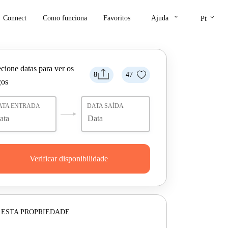
keyboard_arrow_down
keyboard_arrow_down
Connect
Como funciona
Favoritos
Ajuda
Pt
cione datas para ver os
8
47
ços
ATA ENTRADA
DATA SAÍDA
Verificar disponibilidade
 ESTA PROPRIEDADE