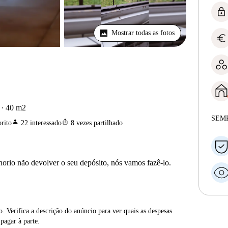
lock
Mostrar todas as fotos
euro
40
m2
SEM
person
ios_share
rito
22
interessado
8
vezes partilhado
horio não devolver o seu depósito, nós vamos fazê-lo.
. Verifica a descrição do anúncio para ver quais as despesas
 pagar à parte.