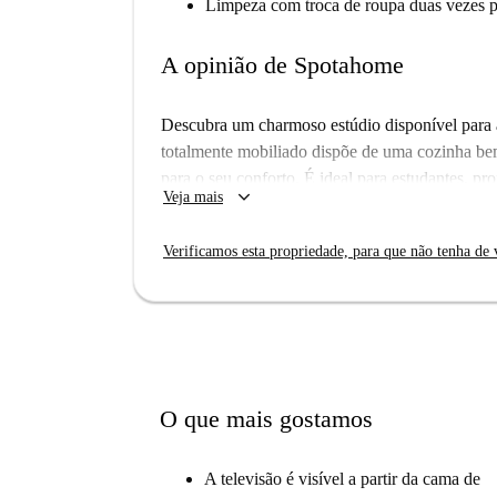
Limpeza com troca de roupa duas vezes po
A opinião de Spotahome
Descubra um charmoso estúdio disponível para
totalmente mobiliado dispõe de uma cozinha be
para o seu conforto. É ideal para estudantes, pr
keyboard_arrow_down
Veja mais
inspecionado pela Spotahome para garantir a sua
Situado no bairro histórico de Rione Colonna, v
Verificamos esta propriedade, para que não tenha de v
deslumbrantes. Nas proximidades, você pode vis
Palazzo Barberini, entre outros. A localização c
tudo o que Roma tem para oferecer a uma curta d
O que mais gostamos
A televisão é visível a partir da cama de