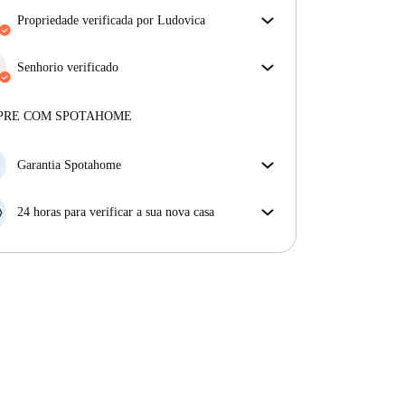
propriedade verificada por Ludovica
O nosso homechecker reviu a casa para garantir que
obtém exatamente o que vê no anúncio.
Senhorio verificado
Mais sobre a verificação
Profissional
·
9 anos
connosco
Mais sobre este senhorio
PRE COM SPOTAHOME
Mais sobre a verificação
Garantia Spotahome
Se o proprietário cancelar a sua reserva com pouca
antecedência, nós iremos A) pagar um hotel e ajudá-
24 horas para verificar a sua nova casa
lo a encontrar novo alojamento, ou B) reembolsar o
Se a propriedade não corresponder ao prometido no
seu dinheiro na totalidade.
nosso anúncio, tem 24 horas depois de se mudar para
pedir para ser realojado.