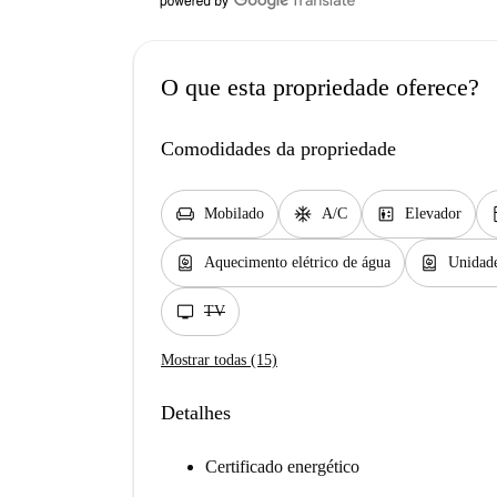
O que esta propriedade oferece?
Comodidades da propriedade
chair
ac_unit
elevator
ki
Mobilado
A/C
Elevador
water_heater
water_heater
Aquecimento elétrico de água
Unidade
tv
TV
Mostrar todas (15)
Detalhes
Certificado energético