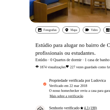
Fotografias
Mapa
Video
Estúdio para alugar no bairro de 
profissionais ou estudantes.
Estúdio
0
Quartos de dormir
1
casa de banho
visibility
favorite
1874
visualizações
227
vezes guardado como fa
propriedade verificada por Ludovica
Verificado em
22 mar 2018
O nosso homechecker reviu a casa para gar
Mais sobre a verificação
star
Senhorio verificado
4.3 (190)