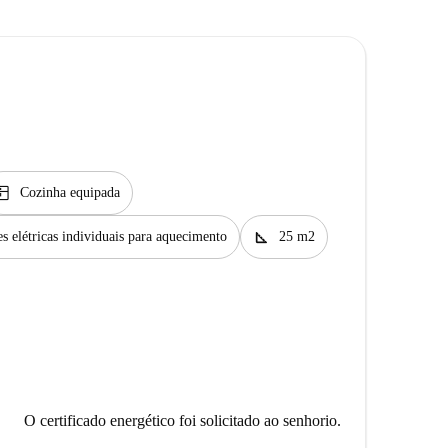
tchen
Cozinha equipada
square_foot
s elétricas individuais para aquecimento
25 m2
O certificado energético foi solicitado ao senhorio.