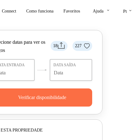
keyboard_arrow_down
keyboard_arrow_down
Connect
Como funciona
Favoritos
Ajuda
Pt
cione datas para ver os
18
227
ços
ATA ENTRADA
DATA SAÍDA
Verificar disponibilidade
 ESTA PROPRIEDADE