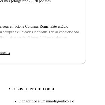
r mês (obrigatório): € 70 por mês
 alugar em Rione Colonna, Roma. Este estúdio
m equipada e unidades individuais de ar condicionado
ofissionais e casais. O imóvel foi pessoalmente
 qualidade e tranquilidade.
ocê estará rodeado por marcos culturais e atrações
isitá-la
itar a Targa del Mpondezzaro, a Piazza Barberini e o
entral deste imóvel garante que você tenha acesso a
istância a pé.
Coisas a ter em conta
O frigorífico é um mini-frigorífico e o