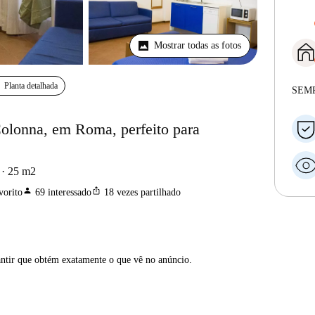
Mostrar todas as fotos
Planta detalhada
SEM
Colonna, em Roma, perfeito para
25
m2
person
ios_share
vorito
69
interessado
18
vezes partilhado
antir que obtém exatamente o que vê no anúncio.